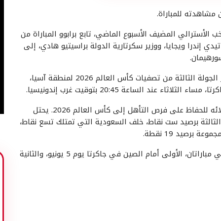
ن مشاهدته للمباراة.
ب الأسترالي المضيف الأسبوع الماضي، تابع برابوو المباراة من
دي إندرا ويجايا، ووزير سكرتارية الدولة براسيتيو هادي، إلى
ورهيمان.
سيلتقي المنتخب الإندونيسي بمنتخب البحرين في إطار الجولة الثالثة من تصفيات كأس العالم 2026 لمنطقة آسيا،
تمثل هذه المواجهة محطة مفصلية لجاي إدزيس وزملائه للحفاظ على فرص التأهل إلى كأس العالم 2026. يحتل
ة الثالثة برصيد ست نقاط، خلف السعودية التي تمتلك تسع نقاط،
 برصيد 19 نقطة.
عقب استضافة البحرين، لا يزال أمام المنتخب الإندونيسي مباراتان، الأولى أمام الصين في جاكرتا يوم 5 يونيو، والثانية