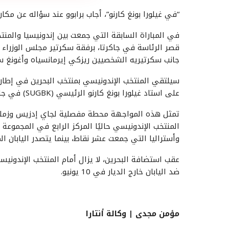
“في غيلورا بونغ كارنو”، أجاب برابوو عند سؤاله عن مكا
في المباراة السابقة التي جمعت بين إندونيسيا والمنتخ
قصر الرئاسة في جاكرتا، برفقة سكرتير مجلس الوزراء تي
جانب سكرتيريه الشخصيين ريزكي إيرمانسياه وأغونغ س
على استاد غيلورا بونغ كارنو الرئيسي (SUGBK) في جاكرتا، مساء الثلاثاء عند الساعة 20:45 بتوقيت غرب إندونيسيا.
المنتخب الإندونيسي حاليًا المركز الرابع في المجموع
وأستراليا التي جمعت عشر نقاط، بينما يتصدر اليابان المجموعة
ضد اليابان خارج الديار في 10 يونيو.
مؤمن
مجدى
| وكالة أنتارا