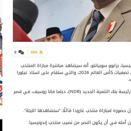
0
659
يا، برابوو سوبيانتو، أنه سيشاهد مباشرة مباراة المنتخب
الوطني الإندونيسي ضد البحرين في الجولة الثالثة من تصفيات كأس العالم 2026، والتي ستقام على استاد غيلورا
أدلى الرئيس برابوو سوبيانتو بهذا التصريح عقب لقائه رئيسة بنك التنمية الجديد (NDB)، ديلما فانا روسيف، في قصر
 حضوره لمباراة منتخب غارودا قائلًا: “سنشاهدها الليلة”.
عن أمله في أن يكون النصر من نصيب منتخب إندونيسيا.