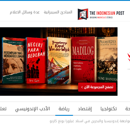
المبادئ السيبرانية
عدة وسائل الاعلام
ة
تكنولجيا
إقتصاد
رياضة
الأدب الإندونيسي
تعل
جهة إندونيسيا والبحرين في استاد غيلورا بونغ كارنو