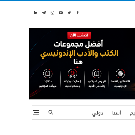
يم
آسيا
دولي