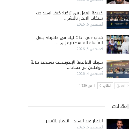
خديعة العمل في تركيا: كيف استدرجت
شبكات الاتجار بالبشر…
أغسطس 6, 2026
كتاب «غزة: ذات ليلة في جاكرتا» ينقل
المأساة الفلسطينية إلى…
أغسطس 5, 2026
شرطة العاصمة الإندونيسية تستعيد ثلاثة
مواطنين من ضحايا…
أغسطس 4, 2026
السابق
التالي
1 من 1٬630
مقالات
انتصار عبد السيد… انتصار للتغيير
أغسطس 6, 2026