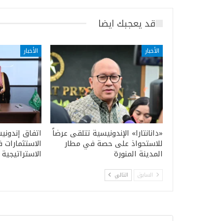
قد يعجبك ايضا
الأخبار
الأخبار
«دانانتارا» الإندونيسية تتلقى عرضاً
اتفاق إندون
للاستحواذ على حصة في مطار
الاستثمارات 
المدينة المنورة
الاستراتيجية
السابق
التالي