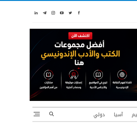
يم
آسيا
دولي