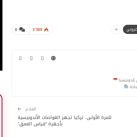
لكتروني
0
3٬369
ي إندونيسيا
ياحة
القادم
للمرة الأولى.. تركيا تجهز الغواصات الأندونيسية
بأجهزة “قياس العمق”