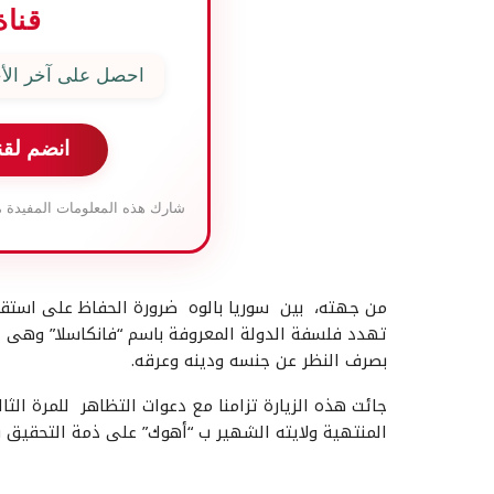
قناة
احصل على آخر الأخ
انضم لقن
شارك هذه المعلومات المفيدة م
من جهته، بين سوريا بالوه ضرورة الحفاظ على استقرا
تهدد فلسفة الدولة المعروفة باسم “فانكاسلا” وهى ع
بصرف النظر عن جنسه ودينه وعرقه.
جائت هذه الزيارة تزامنا مع دعوات التظاهر للمرة الثا
المنتهية ولايته الشهير ب “أهوك” على ذمة التحقيق فى