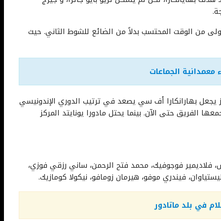
ة.
أولى من الوقت المحتسب بدلاً من الضائع للشوط الثاني. حيث
معمدانية الجماعات
بهايانكارا. هذا الفوز يجعل بهارانكارا أف سي يصعد في ترتيب الدوري الإندونيسي
ها الفريق حتى الآن. بينما يحتل مادورا يونايتد المركز
س، فلاديمير فوجوفيك، محمد فتح الرحمن، ساني رزقي فوزي،
ستياوان، فيندري موفو، هيرمان زومافو، نيكولا كومازيك.
ام في بلد ماتادور