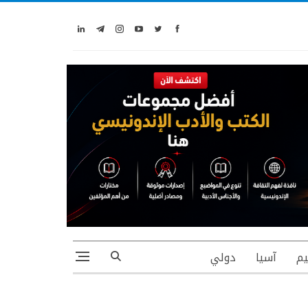
يم
آسيا
دولي