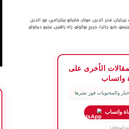
 بيرليان، فخر الدين، مونار، فابيانو بيلترامي، نور الدين
و، بايو جاترا، جريج نوكولو، زاه راهين، بيتيو ديباولو.
المقالات الأخرى على
 واتساب
بار والمحتويات فور نشرها
اة واتساب
ع أصدقائك!