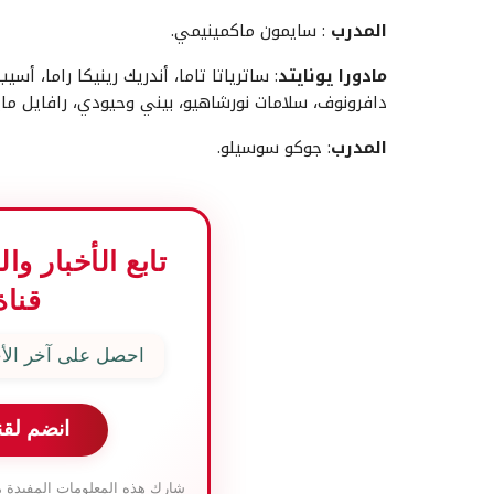
المدرب
: سايمون ماكمينيمي.
مادورا يونايتد
: ساترياتا تاما، أندريك رينيكا راما، أسيب
دافرونوف، سلامات نورشاهيو، بيني وحيودي، رافايل مايتيم
المدرب
: جوكو سوسيلو.
تابع الأخبار و
قناة
احصل على آخر الأخ
انضم لقن
شارك هذه المعلومات المفيدة م