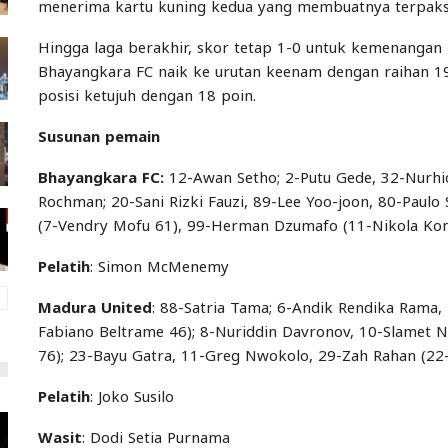
menerima kartu kuning kedua yang membuatnya terpaksa
Hingga laga berakhir, skor tetap 1-0 untuk kemenangan
Bhayangkara FC naik ke urutan keenam dengan raihan 1
posisi ketujuh dengan 18 poin.
Susunan pemain
Bhayangkara FC:
12-Awan Setho; 2-Putu Gede, 32-Nurhida
Rochman; 20-Sani Rizki Fauzi, 89-Lee Yoo-joon, 80-Paulo
(7-Vendry Mofu 61), 99-Herman Dzumafo (11-Nikola Ko
Pelatih
: Simon McMenemy
Madura United
: 88-Satria Tama; 6-Andik Rendika Rama,
Fabiano Beltrame 46); 8-Nuriddin Davronov, 10-Slamet 
76); 23-Bayu Gatra, 11-Greg Nwokolo, 29-Zah Rahan (22-
Pelatih
: Joko Susilo
Wasit
: Dodi Setia Purnama