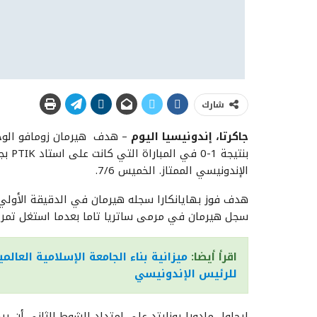
شارك
جاكرتا، إندونيسيا اليوم
– هدف هيرمان زومافو الوحي
بنتيج
الإندونيسي الممتاز. الخميس 7/6.
هدف فوز بهايانكارا سجله هيرمان في الدقيقة الأولي م
سجل هيرمان في مرمى ساتريا تاما بعدما استغل تمرير
اقرأ أيضا:
للرئيس الإندونيسي
ليحاول مادورا يونايتد على امتداد الشوط الثاني أن يرد