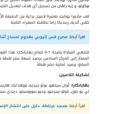
نوكولو، و زيه راهان من تسجيل أي هدف لتعديل النتيج
لعب مادورا يونايتد بعشرة لاعبين بداية من الدقيقة ال
تلقى أنديك رينديكا راما بطاقته الصفراء الثانية.
اقرأ أيضا:
مصرع قس إثيوبي بهجوم تمساح أثناء 
لتنتهي المباراة بنتيجة 1-0 لصالح 
الممتاز إلى المركز السادس، برصيد تسعة عشر نقطة جمع
السابع، برصيد ثمانية عشر نقطة
تشكيلة اللاعبين:
بهايانكارا:
أوان سيتهو، بوتو جيديه، نورهدايات هاري
لي يو جون، باولو سيرجيو، وحيو سوبوسيتو، ديندي سيلي
اقرأ أيضا:
مسجد غرناطة، دليل على انتشار الإسل