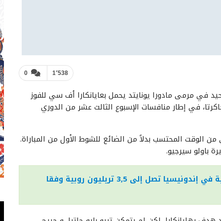
0
1٬538
د في مرمى مادورا يونايتد يحمل بعايانكارا أف سي للفوز
ة 1-0 في المباراة التي كانت على استاد PTIK بجاكرتا، في إطار منافسات الإسبوع الثالث عشر من الدوري
ن الوقت المحتسب بدلاً من الضائع للشوط الأول من المباراة.
ة باولو سيرجيو.
ميزانية بناء الجامعة الإسلامية العالمية في إندونيسيا تصل إلى 3,5 تريليون روبية وفقا
 هدف بهايانكارا، لكن لم يتمكن تريو بايو جاترا، و جيرج