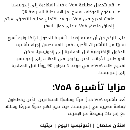
قم بتحميل وطباعة e-VoA قبل المغادرة إلى إندونيسيا
سيقوم الموظف بمسح رمز الاستجابة السريعة QR
Codeالمدرج في e-VoA وبعد اكتمال عملية التحقق، سيتم
إلصاق ملصق e-VoA على جواز السفر.
على الرغم من أن عملية إصدار تأشيرة الدخول الإلكترونية أسرع
نسبيًا من التأشيرات الأخرى، فمن المستحسن إجراء تأشيرة
الدخول الإلكترونية قبل المغادرة إلى إندونيسيا. يمكن
للمواطنين الأجانب الذين يرغبون في الذهاب إلى إندونيسيا
تقديم طلب e-VoA في موعد لا يتجاوز 90 يومًا قبل المغادرة
إلى إندونيسيا.
مزايا تأشيرة VoA:
تُعد تأشيرة VoA خيارًا مرنًا ومناسبًا للمسافرين الذين يخططون
لإقامة قصيرة في إندونيسيا، حيث تتيح لهم دخولًا سريعًا وسلسًا
مع إجراءات بسيطة عبر الإنترنت
امتنان سلطان | إندونيسيا اليوم | ديتيك