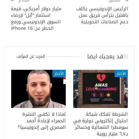
السابق
القادم
الرئيس الإندونيسي يكلف
مليار دولار أمريكي، قيمة
باهليل بترأس فريق عمل
استثمار “آبل” لإرضاء
دعم الصناعات التحويلية
السوق الإندونيسي ورفع
الحظر عن iPhone 16
قد يعجبك ايضا
المزيد عن المؤلف
الأخبار
الأخبار
الشرطة تفكك شبكة
لماذا لا تكفي النشرة
احتيال إلكتروني دولية في
الحمراء لإعادة أحمد
سومطرا الشمالية وخسائر
المصري إلى إندونيسيا؟
بـ٦٫٧ مليار روبية