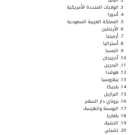
ألبانيا
الولايات المتحدة الأمريكية
أندورا
المملكة العربية السعودية
الأرجنتين
أرمينيا
أستراليا
النمسا
أذربيجان
البحرين
هولندا
بيلاروسيا
بلجيكا
البرازيل
بروناي دار السلام
البوسنة والهرسك
بلغاريا
التشيك
تشيلي