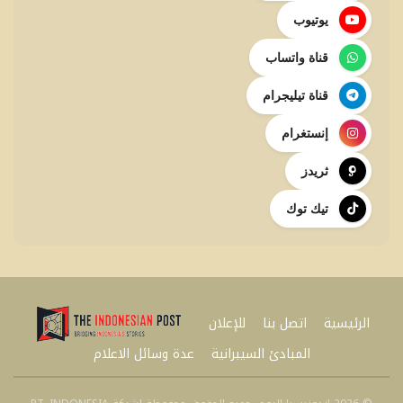
يوتيوب
قناة واتساب
قناة تيليجرام
إنستغرام
ثريدز
تيك توك
الرئيسية
اتصل بنا
للإعلان
المبادئ السيبرانية
عدة وسائل الاعلام