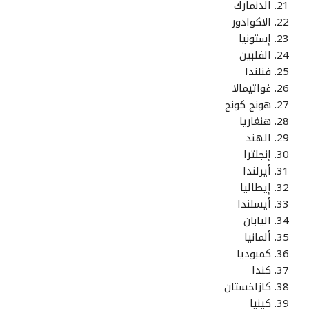
الدنمارك
الاكوادور
إستونيا
الفلبين
فنلندا
غواتيمالا
هونج كونج
هنغاريا
الهند
إنجلترا
أيرلندا
إيطاليا
أيسلندا
اليابان
ألمانيا
كمبوديا
كندا
كازاخستان
كينيا