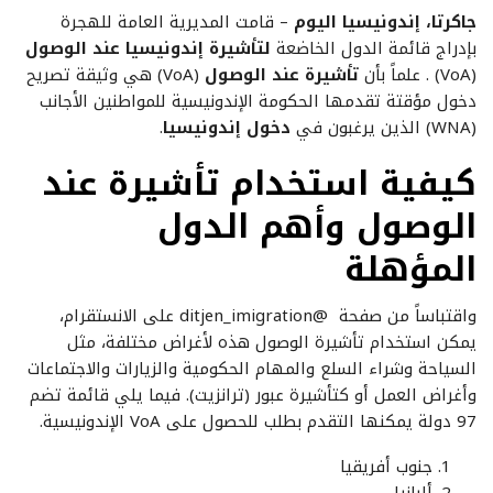
جاكرتا، إندونيسيا اليوم
– قامت المديرية العامة للهجرة
بإدراج قائمة الدول الخاضعة
لتأشيرة إندونيسيا عند الوصول
(VoA) . علماً بأن
تأشيرة عند الوصول
(VoA) هي وثيقة تصريح
دخول مؤقتة تقدمها الحكومة الإندونيسية للمواطنين الأجانب
(WNA) الذين يرغبون في
دخول إندونيسيا
.
كيفية استخدام تأشيرة عند
الوصول وأهم الدول
المؤهلة
واقتباساً من صفحة @ditjen_imigration على الانستقرام،
يمكن استخدام تأشيرة الوصول هذه لأغراض مختلفة، مثل
السياحة وشراء السلع والمهام الحكومية والزيارات والاجتماعات
وأغراض العمل أو كتأشيرة عبور (ترانزيت). فيما يلي قائمة تضم
97 دولة يمكنها التقدم بطلب للحصول على VoA الإندونيسية.
جنوب أفريقيا