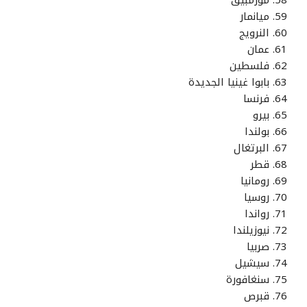
موزمبيق
ميانمار
النرويج
عمان
فلسطين
بابوا غينيا الجديدة
فرنسا
بيرو
بولندا
البرتغال
قطر
رومانيا
روسيا
رواندا
نيوزيلندا
صربيا
سيشيل
سنغافورة
قبرص