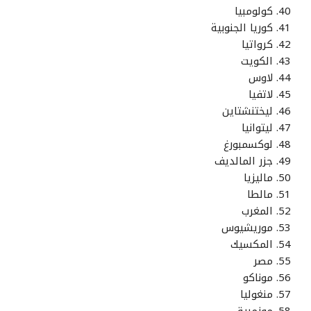
كولومبيا
كوريا الجنوبية
كرواتيا
الكويت
لاوس
لاتفيا
ليختنشتاين
ليتوانيا
لوكسمبورغ
جزر المالديف
ماليزيا
مالطا
المغرب
موريشيوس
المكسيك
مصر
موناكو
منغوليا