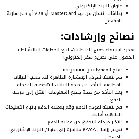
عنوان البريد الإلكتروني
بطاقات ائتمان من نوع MasterCard أو Visa أو JCB سارية
المفعول.
نصائح وإرشادات:
بمجرد استيفاء جميع المتطلبات، اتبع الخطوات التالية لطلب
الحصول على تصريح سفر إلكتروني:
افتح الموقعimigration.go.id
قم بتعبئة نموذج الإستمارة الظاهرة لك، حسب البيانات
المطلوبة. التأكد من صحة البيانات الشخصية المدخلة
بعد التأكد من صحة جميع المعلومات، انتقل إلى مرحلة
الدفع
قم بتعبئة نموذج الدفع وقم بعملية الدفع باتباع التعليمات
الظاهرة أمامك
انتظر مرحلة التحقق من عملية الدفع
سيتم إرسال e-VoA مباشرة إلى عنوان البريد الإلكتروني
المسجل