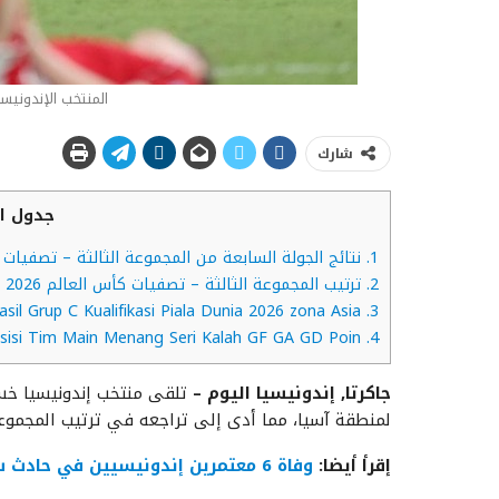
المنتخب الإندونيسي
شارك
جدول ال
1.
نتائج الجولة السابعة من المجموعة الثالثة – تصفيات كأس العالم 026
2.
ترتيب المجموعة الثالثة – تصفيات كأس العالم 2026 (منطقة آسيا):
Hasil Grup C Kualifikasi Piala Dunia 2026 zona Asia
3.
Klasemen Grup C Kualifikasi Piala Dunia 2026 zona Asia: Posisi Tim Main Menang Seri Kalah GF GA GD Poin
4.
جاكرتا, إندونيسيا اليوم –
لمنطقة آسيا، مما أدى إلى تراجعه في ترتيب المجموعة C لصالح المنتخب السعو
إقرأ أيضا:
وفاة 6 معتمرين إندونيسيين في حادث سير خلال رحلة عمرة في السعودية