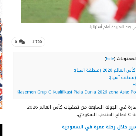
 بعد الهزيمة أمام أستراليا.
0
1٬700
محتويات
]
hide
[
2 (منطقة آسيا):
تلقى منتخب إندونيسيا خسارة في الجولة السابعة من تصفيات كأس العالم 2026
دي.