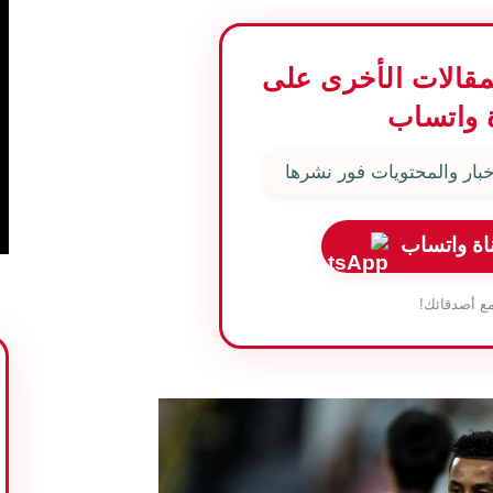
المقالات الأخرى على
 واتساب
بار والمحتويات فور نشرها
اة واتساب
ع أصدقائك!