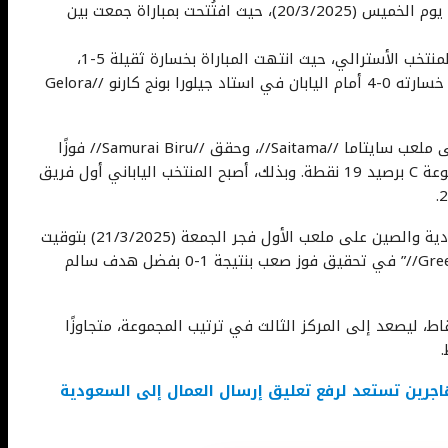
انطلقت منافسات الجولة السابعة من المجموعة الثالثة يوم الخميس (20/3/2025)، حيث افتُتحت بمباراة جمعت بين
لم يتمكن المنتخب الإندونيسي من الصمود أمام قوة المنتخب الأسترالي، حيث انتهت المباراة بخسارة ثقيلة 5-1،
وهي ثاني أكبر هزيمة للفريق في هذه التصفيات بعد خسارته 0-4 أمام اليابان في استاد جيلورا بونج كارنو //Gelora
وفي مباراة أخرى، استضافت اليابان منتخب البحرين على ملعب سايتاما //Saitama//، وحقق //Samurai Biru// فوزًا
مستحقًا بنتيجة 2-0، ما عزز موقعهم في صدارة المجموعة C برصيد 19 نقطة. وبذلك، أصبح المنتخب الياباني أول فريق
أما اللقاء الأخير في هذه الجولة، فقد جمع بين السعودية والصين على ملعب الأول فجر الجمعة (21/3/2025) بتوقيت
إندونيسيا الغربية. ونجح “الصقور الخضر أو //Green Falcons//” في تحقيق فوز صعب بنتيجة 1-0 بفضل هدف سالم
ا الانتصار، رفع المنتخب السعودي رصيده إلى 9 نقاط، ليصعد إلى المركز الثالث في ترتيب المجموعة، متجاوزًا
هاجرين تستعد لرفع تعليق إرسال العمال إلى السعودية