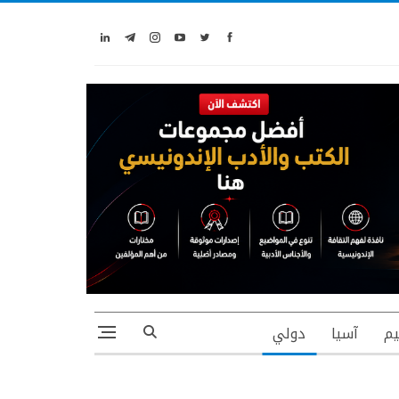
يم
آسيا
دولي