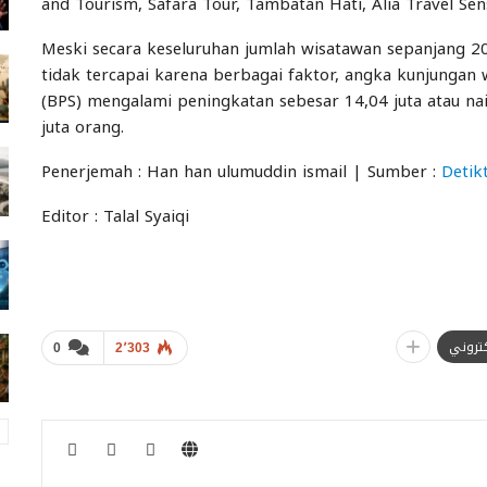
and Tourism, Safara Tour, Tambatan Hati, Alia Travel Se
Meski secara keseluruhan jumlah wisatawan sepanjang 2
tidak tercapai karena berbagai faktor, angka kunjungan 
(BPS) mengalami peningkatan sebesar 14,04 juta atau n
juta orang.
Penerjemah : Han han ulumuddin ismail | Sumber :
Detik
Editor : Talal Syaiqi
لكتروني
0
2٬303