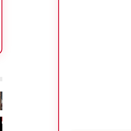
ل
مليون