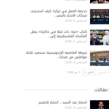
خديعة العمل في تركيا: كيف استدرجت
شبكات الاتجار بالبشر…
أغسطس 6, 2026
كتاب «غزة: ذات ليلة في جاكرتا» ينقل
المأساة الفلسطينية إلى…
أغسطس 5, 2026
شرطة العاصمة الإندونيسية تستعيد ثلاثة
مواطنين من ضحايا…
أغسطس 4, 2026
السابق
التالي
1 من 1٬630
مقالات
انتصار عبد السيد… انتصار للتغيير
أغسطس 6, 2026