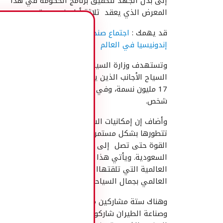
إلى بذل الجهد لتحقيق برنامج الحكومة في هذا
المعرض الذي يعقد ثلاثة أيام في جدة.
قد يهمك :
اجتماع صندوق النقد الدولي يعرف
إندونيسيا في العالم
وتستهدف وزارة السياحة هذا العام زيادة نسبة
السياح الأجانب الذين يزورون اندونيسيا(السياح) ليب
17 مليون نسمة، وفي عام 2019 تستهدف
شخص.
وأضاف إن إمكانيات السياحة في إندونيسية يجب أن
تتطورها بشكل مستمر فضلا عن تسويقها بمزيد من
القوة حتى تصل إلى جميع أنحاء المملكة العربية
السعودية. ويأتي هذا بعد حصد عدد من الجوائز
العالمية التي تلقتهاا وزارة السياحة والاعتراف
العالمي بجمال السياحية الإندونيسية.
وهناك ستة مشاركين من أصحاب السياحة والضيافة
وصناعة الطيران شاركوا في هذا المعرض السياحي