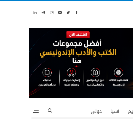
يم
آسيا
دولي