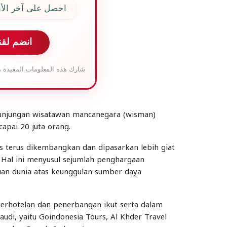
احصل على آخر الأخ
انضم لقن
شارك هذه المعلومات المفيدة م
kunjungan wisatawan mancanegara (wisman)
apai 20 juta orang.
us terus dikembangkan dan dipasarkan lebih giat
. Hal ini menyusul sejumlah penghargaan
uan dunia atas keunggulan sumber daya
 perhotelan dan penerbangan ikut serta dalam
audi, yaitu Goindonesia Tours, Al Khder Travel