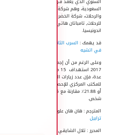
السنوي الذي يعقد في جدة المملكة العربية
السعودية، وهم شركة جوي اندونيسيا للسياحة
والرحلات، شركة الخضر للسياحة، شركة سفارى
للرحلات, تامباتان هاتي، شركة عليا للسياحة وغارودا
اندونيسيا.
قد يهمك :
السرب الثاني عشر للقوات الجوية يتدرب
في اتشيه
وعلى الرغم من أن إجمالي عدد السياح خلال عام
2017 استهداف 15 مليون شخص لم يتحقق لعوام
عدة، فإن عدد زيارات السياح الأجانب هذا العام وفقا
للمكتب المركزي للإحصاء ارتفع بنسبة 14.04 مليون
أو 21.88٪ مقارنة مع 2016 التي بلغت 11، 52 
شخص.
المترجم : هان هان علوم الدين |المصدر :
ديتيك
ترابيل
المحرر : تلال الشايقي