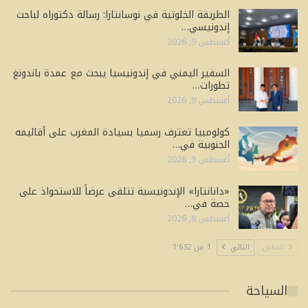
الطريقة الخلوتية في نوسانتارا: رسالة دكتوراه لباحث
إندونيسي…
أغسطس 9, 2026
السفير اليمني في إندونيسيا يبحث مع عمدة باندونغ
تطورات…
أغسطس 9, 2026
كولومبيا تعترف رسميا بسيادة المغرب على أقاليمه
الجنوبية في…
أغسطس 9, 2026
«دانانتارا» الإندونيسية تتلقى عرضاً للاستحواذ على
حصة في…
أغسطس 8, 2026
السابق
التالي
1 من 1٬632
السياحة