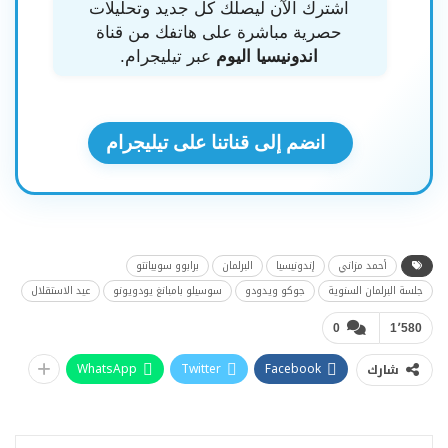
اشترك الآن ليصلك كل جديد وتحليلات
حصرية مباشرة على هاتفك من قناة
اندونيسيا اليوم
عبر تيليجرام.
انضم إلى قناتنا على تيليجرام
أحمد مزاني
إندونيسيا
البرلمان
برابوو سوبيانتو
جلسة البرلمان السنوية
جوكو ويدودو
سوسيلو بامبانغ يودويونو
عيد الاستقلال
0
1٬580
WhatsApp
Twitter
Facebook
شارك