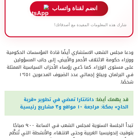
انضم لقناة واتساب
شارك هذه المعلومات المفيدة مع أصدقائك!
ودعا مجلس الشعب الاستشاري أيضًا قادة المؤسسات الحكومية
ووزراء حكومة الائتلاف الأحمر والأبيض، إلى جانب المسؤولين
على مستوى الوزراء. كما دُعي رؤساء الأحزاب السياسية الممثلة
في البرلمان. ويبلغ إجمالي عدد الضيوف المدعوين ١٬٢٥١
شخصًا.
قد يهمك أيضا:
دانانتارا تمضي في تطوير «قرية
الحاج» بمكة: مراجعة ١٠ مواقع و٣ مشاريع رئيسية
تبدأ الجلسة السنوية لمجلس الشعب في الساعة ٩:٠٠ صباحًا
بتوقيت إندونيسيا الغربية وحتى الانتهاء. والأنشطة التي تُنظَّم