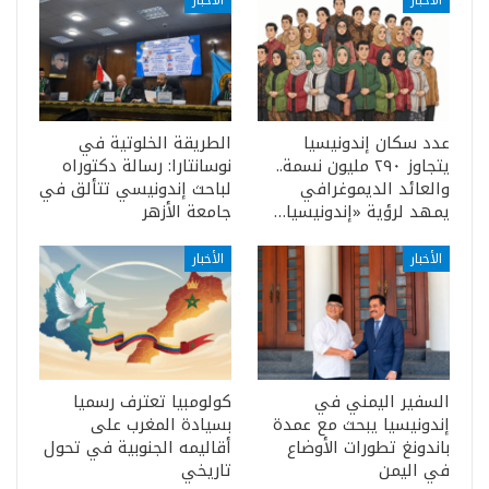
الأخبار
الأخبار
عدد سكان إندونيسيا
الطريقة الخلوتية في
يتجاوز ٢٩٠ مليون نسمة..
نوسانتارا: رسالة دكتوراه
والعائد الديموغرافي
لباحث إندونيسي تتألق في
يمهد لرؤية «إندونيسيا…
جامعة الأزهر
الأخبار
الأخبار
السفير اليمني في
كولومبيا تعترف رسميا
إندونيسيا يبحث مع عمدة
بسيادة المغرب على
باندونغ تطورات الأوضاع
أقاليمه الجنوبية في تحول
في اليمن
تاريخي