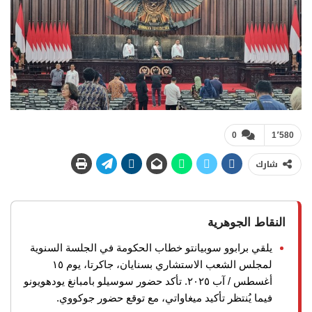
0
1٬580
شارك
النقاط الجوهرية
يلقي برابوو سوبيانتو خطاب الحكومة في الجلسة السنوية
لمجلس الشعب الاستشاري بسنايان، جاكرتا، يوم ١٥
أغسطس / آب ٢٠٢٥. تأكد حضور سوسيلو بامبانغ يودهويونو
فيما يُنتظر تأكيد ميغاواتي، مع توقع حضور جوكووي.