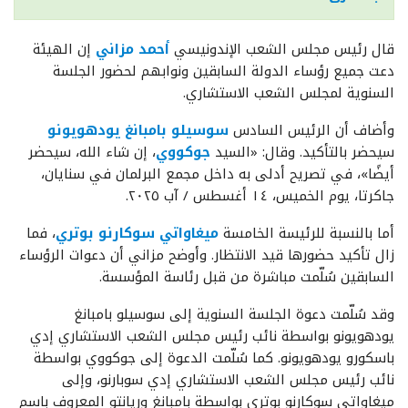
قال رئيس مجلس الشعب الإندونيسي
أحمد مزاني
إن الهيئة
دعت جميع رؤساء الدولة السابقين ونوابهم لحضور الجلسة
السنوية لمجلس الشعب الاستشاري.
وأضاف أن الرئيس السادس
سوسيلو بامبانغ يودهويونو
سيحضر بالتأكيد. وقال: «السيد
جوكووي
، إن شاء الله، سيحضر
أيضًا»، في تصريح أدلى به داخل مجمع البرلمان في سنايان،
جاكرتا، يوم الخميس، ١٤ أغسطس / آب ٢٠٢٥.
أما بالنسبة للرئيسة الخامسة
ميغاواتي سوكارنو بوتري
، فما
زال تأكيد حضورها قيد الانتظار. وأوضح مزاني أن دعوات الرؤساء
السابقين سُلّمت مباشرة من قبل رئاسة المؤسسة.
وقد سُلّمت دعوة الجلسة السنوية إلى سوسيلو بامبانغ
يودهويونو بواسطة نائب رئيس مجلس الشعب الاستشاري إدي
باسكورو يودهويونو. كما سُلّمت الدعوة إلى جوكووي بواسطة
نائب رئيس مجلس الشعب الاستشاري إدي سوبارنو، وإلى
ميغاواتي سوكارنو بوتري بواسطة بامبانغ وريانتو المعروف باسم