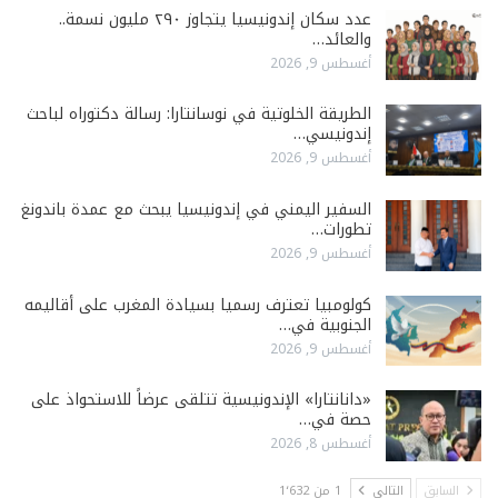
عدد سكان إندونيسيا يتجاوز ٢٩٠ مليون نسمة..
والعائد…
أغسطس 9, 2026
الطريقة الخلوتية في نوسانتارا: رسالة دكتوراه لباحث
إندونيسي…
أغسطس 9, 2026
السفير اليمني في إندونيسيا يبحث مع عمدة باندونغ
تطورات…
أغسطس 9, 2026
كولومبيا تعترف رسميا بسيادة المغرب على أقاليمه
الجنوبية في…
أغسطس 9, 2026
«دانانتارا» الإندونيسية تتلقى عرضاً للاستحواذ على
حصة في…
أغسطس 8, 2026
السابق
التالي
1 من 1٬632