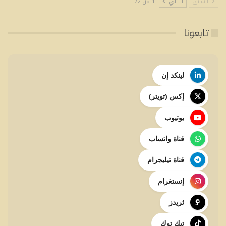
السابق
التالي
1 من 72
تابعونا
لينكد إن
إكس (تويتر)
يوتيوب
قناة واتساب
قناة تيليجرام
إنستغرام
ثريدز
تيك توك