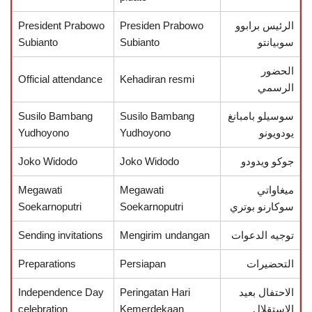
الرئيس برابوو
Presiden Prabowo
President Prabowo
سوبيانتو
Subianto
Subianto
الحضور
Official attendance
Kehadiran resmi
الرسمي
سوسيلو بامبانغ
Susilo Bambang
Susilo Bambang
يودويونو
Yudhoyono
Yudhoyono
جوكو ويدودو
Joko Widodo
Joko Widodo
ميغاواتي
Megawati
Megawati
سوكارنو بوتري
Soekarnoputri
Soekarnoputri
توجيه الدعوات
Mengirim undangan
Sending invitations
التحضيرات
Persiapan
Preparations
الاحتفال بعيد
Peringatan Hari
Independence Day
الاستقلال
Kemerdekaan
celebration