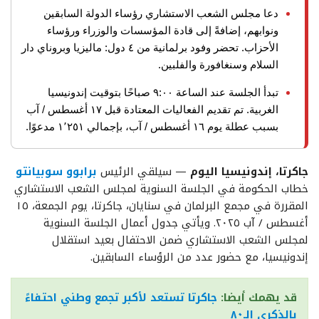
دعا مجلس الشعب الاستشاري رؤساء الدولة السابقين
ونوابهم، إضافةً إلى قادة المؤسسات والوزراء ورؤساء
الأحزاب. تحضر وفود برلمانية من ٤ دول: ماليزيا وبروناي دار
السلام وسنغافورة والفلبين.
تبدأ الجلسة عند الساعة ٩:٠٠ صباحًا بتوقيت إندونيسيا
الغربية. تم تقديم الفعاليات المعتادة قبل ١٧ أغسطس / آب
بسبب عطلة يوم ١٦ أغسطس / آب، بإجمالي ١٬٢٥١ مدعوًا.
جاكرتا، إندونيسيا اليوم
— سيلقي الرئيس
برابوو سوبيانتو
خطاب الحكومة في الجلسة السنوية لمجلس الشعب الاستشاري
المقررة في مجمع البرلمان في سنايان، جاكرتا، يوم الجمعة، ١٥
أغسطس / آب ٢٠٢٥. ويأتي جدول أعمال الجلسة السنوية
لمجلس الشعب الاستشاري ضمن الاحتفال بعيد استقلال
إندونيسيا، مع حضور عدد من الرؤساء السابقين.
قد يهمك أيضا:
جاكرتا تستعد لأكبر تجمع وطني احتفاءً
بالذكرى الـ٨٠