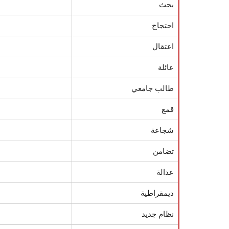
بحث
احتجاج
اعتقال
عائلة
طالب جامعي
قمع
شجاعة
تضامن
عدالة
ديمقراطية
نظام جديد