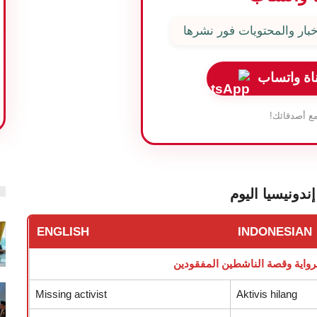
بار والمحتويات فور نشرها
اة واتساب
ع أصدقائك!
دونيسيا اليوم
ENGLISH
INDONESIAN
واية وقصة الناشطين المفقودين
Missing activist
Aktivis hilang