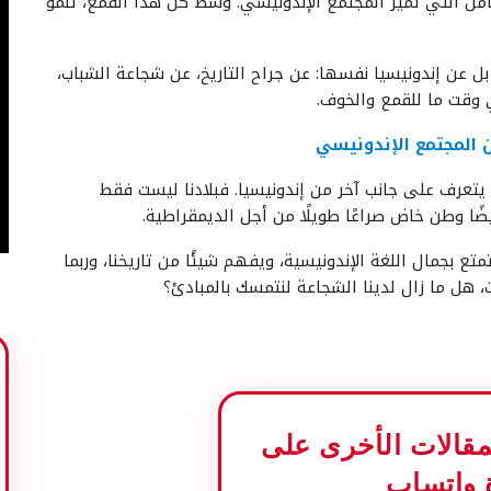
ضامن التي تميز المجتمع الإندونيسي. وسط كل هذا القمع، تنمو
ل عن إندونيسيا نفسها: عن جراح التاريخ، عن شجاعة الشباب،
 وقت ما للقمع والخوف.
ن المجتمع الإندونيسي
 يتعرف على جانب آخر من إندونيسيا. فبلادنا ليست فقط
ًا وطن خاض صراعًا طويلًا من أجل الديمقراطية.
 بجمال اللغة الإندونيسية، ويفهم شيئًا من تاريخنا، وربما
، هل ما زال لدينا الشجاعة لنتمسك بالمبادئ؟
المقالات الأخرى على
 واتساب