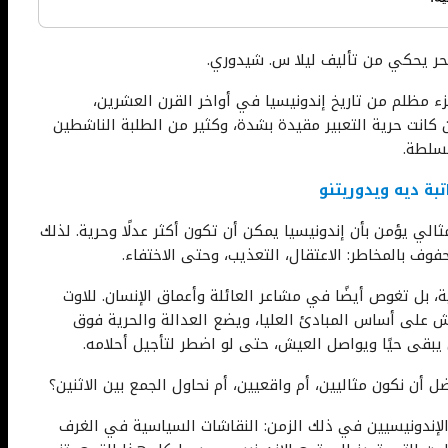
لبحر يحكي من تأليف ليلا س. شيدوري.
ء مظلم من تاريخ إندونيسيا في أواخر القرن العشرين،
خلال فترة “النظام الجديد” (1966–1998)، حين كانت حرية التعبير مقيدة بشدة، وكثير من الطلبة الناشطين
سلطة.
بة ديه ويدوريتنو
الي يؤمن بأن إندونيسيا يمكن أن تكون أكثر عدلًا وحرية. لذلك
ف بالمخاطر: الاعتقال، التعذيب، وحتى الاختفاء.
ة، بل تغوص أيضًا في مشاعر العائلة وأعماق الإنسان. للاوت
ش على أساس المبادئ العليا، ويضع العدالة والحرية فوق
ن يبقى حيًا ويواصل العيش، حتى لو اضطر لتأجيل أحلامه.
ضل أن نكون مثاليين، أم واقعيين، أم نحاول الجمع بين الاثنين؟
الإندونيسيين في ذلك الزمن: النقاشات السياسية في الغرف