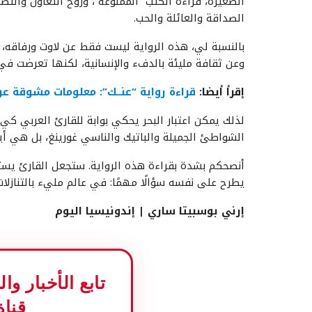
الصغيرة، قراءة الكتب “الممنوعة”، وروح التعاون والت
الصداقة والعائلة والحب.
بالنسبة لي، هذه الرواية ليست فقط عن لاوت ورفاقه، ب
وعن ثقافة مليئة بالدفء والإنسانية، لكنها تعرضت في
إقرأ أيضا:
قراءة رواية “عنــك”: معلومات مشوقة ع
لذلك يمكن اعتبار البحر يحكي بوابة للقارئ العربي كي
الشواطئ الجميلة والباتيك والناسي غورينغ، بل هي أيض
أنصحكم بشدة بقراءة هذه الرواية. ستجعل القارئ يستمتع
يطرح على نفسه سؤالًا مهمًا: في عالم مليء بالتنازلات
إرني بوسبيتا ساري | إندونيسيا اليوم
تابع الأخبار و
قناة