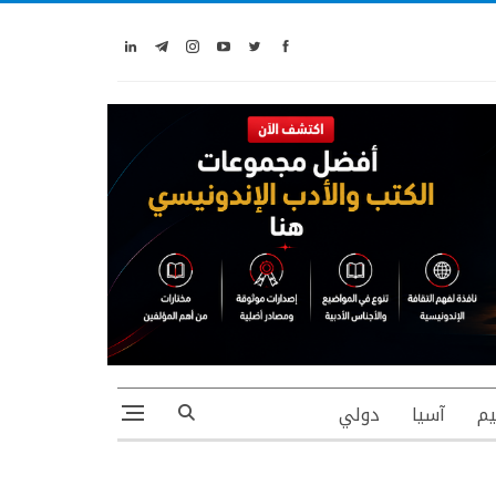
يم
آسيا
دولي