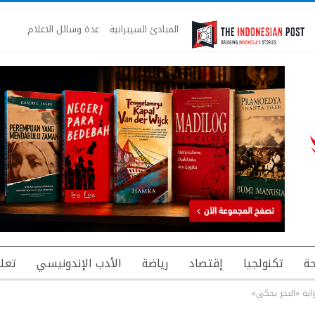
المبادئ السيبرانية
عدة وسائل الاعلام
ة
تكنولجيا
إقتصاد
رياضة
الأدب الإندونيسي
تعل
اية «البحر يحكي»