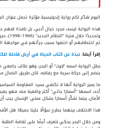
اليوم نقدّم لكم رواية إندونيسية مؤثرة تحمل عنوان ا
هذه الرواية ليست مجرد خيال أدبي، بل نافذة لفهم جز
وتحديدًا 
تم اختطافهم أو اختفوا بسبب جرأتهم في مواجهة ال
إقرأ أيضا:
نبذة عن كتاب الحياة في أرض قاحلة للكات
بطل الرواية اسمه “لاوت” أو البحر، وهو طالب جامعي مث
ينضم إلى حركة سرية مع رفاقه، لكن طريق النضال محفو
ما يميز الرواية أنها لا تكتفي بسرد المقاومة السياسي
أخت اسمها “أسمارا جاتي” أكثر واقعية منه. فهو يعي
الأمان، بينما تفكّر أسمارا بشكل عملي: الإنسان يجب أ
هذا الاختلاف بينهما يطرح سؤالًا علينا جميعًا: هل الأف
ومن خلال البحر يحكي نتعرف أيضًا على ثقافة الطلبة 