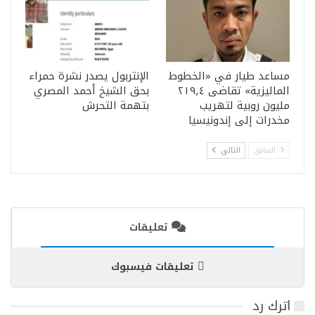
مساعد طيار في «الخطوط
الإنتربول يصدر نشرة حمراء
الماليزية» تقاضى ٢١٩٫٤
بحق الشيخ أحمد المصري
مليون روبية لتهريب
بتهمة التحرش
مخدرات إلى إندونيسيا
السابق
التالي
تعليقات
تعليقات فيسبوك
اترك رد