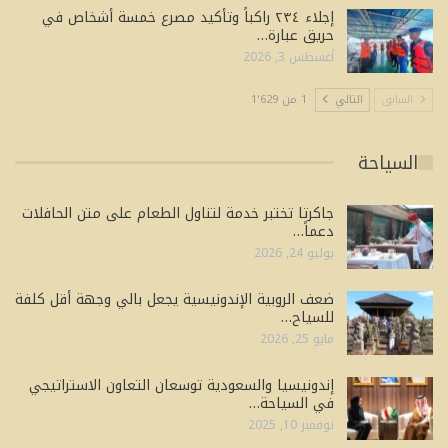
إجلاء ٢٣٤ راكباً وتأكيد مصرع خمسة أشخاص في
حريق عبارة…
أغسطس 3, 2026
السابق
التالي
1 من 1٬629
السياحة
جاكرتا تختبر خدمة لتناول الطعام على متن الحافلات
دعماً…
يوليو 24, 2026
ضعف الروبية الإندونيسية يجعل بالي وجهة أقل كلفة
للسياح…
مايو 25, 2026
إندونيسيا والسعودية توسعان التعاون الاستراتيجي
في السياحة…
نوفمبر 10, 2025