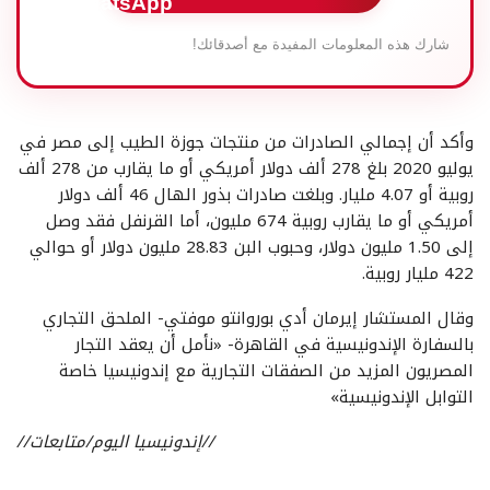
شارك هذه المعلومات المفيدة مع أصدقائك!
وأكد أن إجمالي الصادرات من منتجات جوزة الطيب إلى مصر في
يوليو 2020 بلغ 278 ألف دولار أمريكي أو ما يقارب من 278 ألف
روبية أو 4.07 مليار. وبلغت صادرات بذور الهال 46 ألف دولار
أمريكي أو ما يقارب روبية 674 مليون، أما القرنفل فقد وصل
إلى 1.50 مليون دولار، وحبوب البن 28.83 مليون دولار أو حوالي
422 مليار روبية.
وقال المستشار إيرمان أدي بوروانتو موفتي- الملحق التجاري
بالسفارة الإندونيسية في القاهرة- «نأمل أن يعقد التجار
المصريون المزيد من الصفقات التجارية مع إندونيسيا خاصة
التوابل الإندونيسية»
//إندونيسيا اليوم/متابعات//