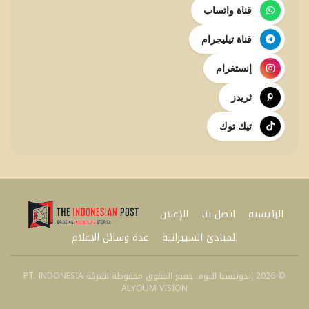
قناة واتساب
قناة تيليجرام
إنستغرام
ثريدز
تيك توك
الرئيسية
اتصل بنا
للإعلان
المبادئ السيبرانية
عدة وسائل الاعلام
© 2026 إندونيسيا اليوم. جميع الحقوق محفوظة لشركة PT. INDONESIA
ALYOUM VISION