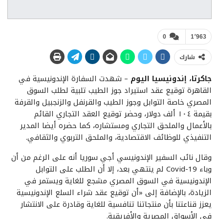
0
1٬963
شارك
جاكرتا، إندونيسيا اليوم
– شهدت السفارة الإندونيسية في
القاهرة توقيع عقد استيراد جوز الطيب تلبية لطلب السوق
المصري خاصة التوابل وجوز الطيب والقرنفل والزنجبيل والقرفة
بقيمة ١٠٤ ألف دولار، وحضر توقيع العقد التجاري القائم
بالأعمال والملحق التجاري ومستشاره، كما حضره أيضا المدير
التنفيذي للوظائف الاقتصادية، والملحق التربوي والثقافي.
وقال نائب السفير الإندونيسي أجي سوريا أنه على الرغم من أن
وباء Covid-19 لم ينتهي بعد، إلا أن الطلب على التوابل
الإندونيسية في السوق المصري مشجع للغاية ويستمر في
الزيادة، بالإضافة إلى «أن توقيع عقد شراء السلع الإندونيسية
يعزز قناعتنا بأن منتجاتنا تنافسية للغاية وقادرة على الانتشار
في الأسواق المصرية والأفريقية.