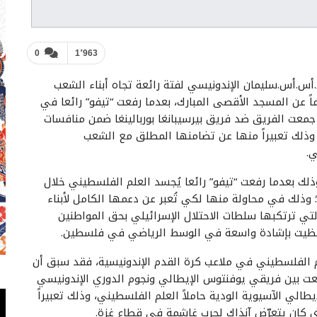
0
1٬963
س.أس.سليمان الإندونيسي لفتة رائعة تجاه أبناء الشعب
 عن المسجد الأقصى المبارك، بعدما رفعت “تيفو” رائعا في
جمعت الفريق ضد فريق بيرسيبانغا بوربالينغا ضمن منافسات
، وذلك تعبيراً منها عن تضامنها المطلق مع الشعب
ي.
وذلك بعدما رفعت “تيفو” رائعا يُجسد العلم الفلسطيني خلال
ا؛ وذلك في محاولة منها لكي تُعبر عن دعمها الكامل لأبناء
لتي ترتكبها سلطات الاحتلال الإسرائيلي بحق المواطنين
حظيت بإشادة واسعة في الوسط الرياضي في فلسطين.
م الفلسطيني في ملاعب كرة القدم الإندونيسية، فقد سبق أن
معت بين فريقي يوفنتوس الإيطالي ونجوم الدوري الإندونيسي
طالي الآسيوية الودية حاملاً العلم الفلسطيني، وذلك تعبيراً
ي كان يتعرّض آنذاك لحرب غاشمة في قطاع غزة.