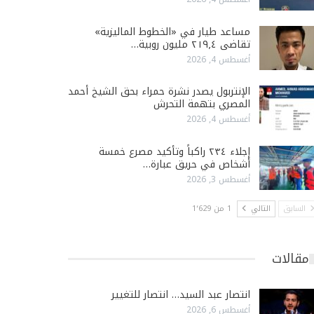
مساعد طيار في «الخطوط الماليزية»
تقاضى ٢١٩٫٤ مليون روبية…
أغسطس 4, 2026
الإنتربول يصدر نشرة حمراء بحق الشيخ أحمد
المصري بتهمة التحرش
أغسطس 4, 2026
إجلاء ٢٣٤ راكباً وتأكيد مصرع خمسة
أشخاص في حريق عبارة…
أغسطس 3, 2026
السابق
التالي
1 من 1٬629
مقالات
انتصار عبد السيد… انتصار للتغيير
أغسطس 6, 2026