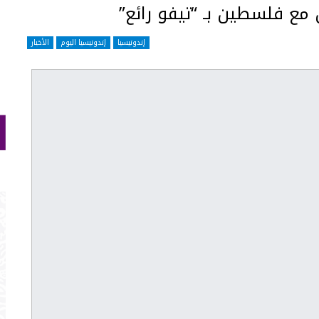
مع فلسطين بـ “تيفو رائع”
إندونيسيا
إندونيسيا اليوم
الأخبار