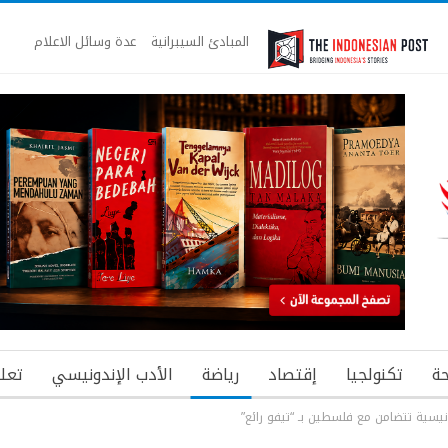
المبادئ السيبرانية
عدة وسائل الاعلام
ة
تكنولجيا
إقتصاد
رياضة
الأدب الإندونيسي
تعل
يسية تتضامن مع فلسطين بـ “تيفو رائع”