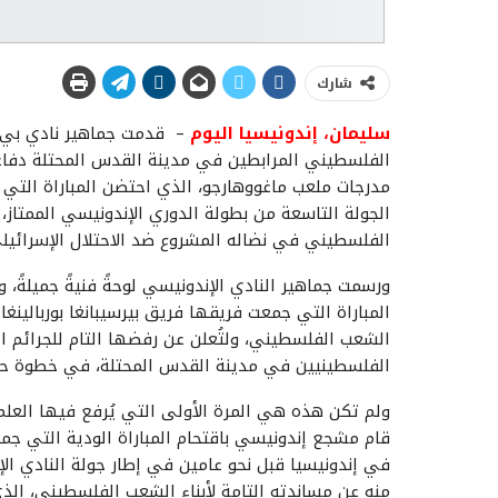
شارك
سليمان، إندونيسيا اليوم
– قدمت جماهير نادي بي.أ
الفلسطيني المرابطين في مدينة القدس المحتلة دفاعاً
مدرجات ملعب ماغووهارجو، الذي احتضن المباراة التي 
الجولة التاسعة من بطولة الدوري الإندونيسي الممتاز
الفلسطيني في نضاله المشروع ضد الاحتلال الإسرائيل
ورسمت جماهير النادي الإندونيسي لوحةً فنيةً جميلةً، 
المباراة التي جمعت فريقها فريق بيرسيبانغا بوربالينغ
الشعب الفلسطيني، ولتُعلن عن رفضها التام للجرائم ا
الفلسطينيين في مدينة القدس المحتلة، في خطوة 
ولم تكن هذه هي المرة الأولى التي يُرفع فيها العل
قام مشجع إندونيسي باقتحام المباراة الودية التي ج
في إندونيسيا قبل نحو عامين في إطار جولة النادي الإي
منه عن مساندته التامة لأبناء الشعب الفلسطيني، الذ