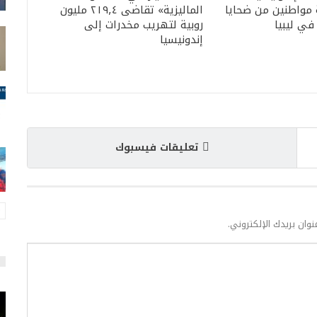
 مواطنين من ضحايا
الماليزية» تقاضى ٢١٩٫٤ مليون
 في ليبيا
روبية لتهريب مخدرات إلى
إندونيسيا
تعليقات فيسبوك
نوان بريدك الإلكتروني.