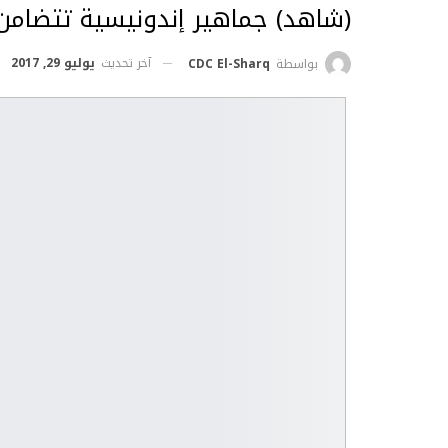
(شاهد) جماهير إندونيسية تتضامن 
آخر تحديث
يوليو 29, 2017
بواسطة
CDC El-Sharq