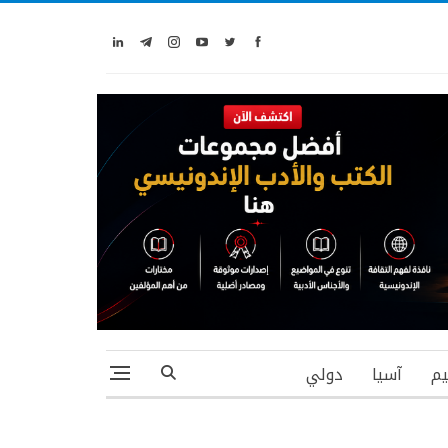
يم
آسيا
دولي