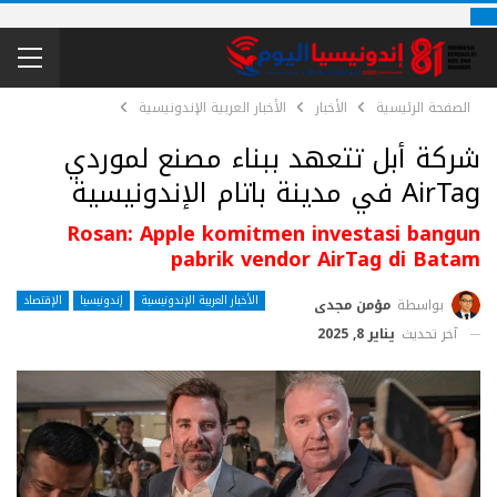
الصفحة الرئيسية
الأخبار
الأخبار العربية الإندونيسية
شركة أبل تتعهد ببناء مصنع لموردي
AirTag في مدينة باتام الإندونيسية
Rosan: Apple komitmen investasi bangun
pabrik vendor AirTag di Batam
الأخبار العربية الإندونيسية
إندونيسيا
الإقتصاد
بواسطة
مؤمن مجدى
آخر تحديث
يناير 8, 2025