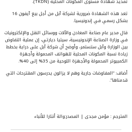
تمديد شهادة مستوى المكونات المحلية (TKDN).
تعد هذه الشهادة ضرورية لشركة آبل من أجل بيع آيفون 16
بشكل رسمي في إندونيسيا.
قال مدير عام صناعة المعادن والآلات ووسائل النقل والإلكترونيات
في وزارة الصناعة الإندونيسية، سيتيا ديارتي، إن عملية التفاوض
بين الوزارة وآبل ستستمر، وأوضح أن شركة آبل على دراية بخطط
زيادة نسبة المكونات المحلية للهواتف المحمولة وأجهزة
الكمبيوتر المحمولة والأجهزة اللوحية من 35% إلى 40%.
أضاف: “المفاوضات جارية وهم لا يزالون يدرسون المقترحات التي
قدمناها”.
المترجم : مؤمن مجدى | المصدر:والة أنتارا للأنباء