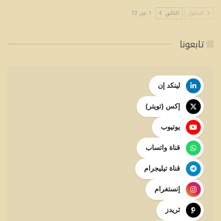
السابق
التالي
1 من 72
تابعونا
لينكد إن
إكس (تويتر)
يوتيوب
قناة واتساب
قناة تيليجرام
إنستغرام
ثريدز