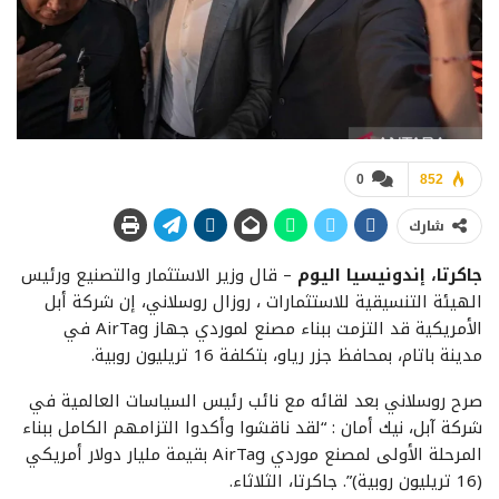
0
852
شارك
جاكرتا، إندونيسيا اليوم
– قال وزير الاستثمار والتصنيع ورئيس
الهيئة التنسيقية للاستثمارات ، روزال روسلاني، إن شركة أبل
الأمريكية قد التزمت ببناء مصنع لموردي جهاز AirTag في
مدينة باتام، بمحافظ جزر رياو، بتكلفة 16 تريليون روبية.
صرح روسلاني بعد لقائه مع نائب رئيس السياسات العالمية في
شركة آبل، نيك أمان : “لقد ناقشوا وأكدوا التزامهم الكامل ببناء
المرحلة الأولى لمصنع موردي AirTag بقيمة مليار دولار أمريكي
(16 تريليون روبية)”. جاكرتا، الثلاثاء.