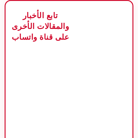
نصف ملعقة صغيرة من
مسحوق الخبيز (اختياري)
تابع الأخبار
**) ساباكوك هو مسحوق
والمقالات الأخرى
التوابل مخلوط من القرفة ،
وجوزة الطيب ، والزنجبيل ،
على قناة واتساب
والقرنفل التي تستخدم
عادة لزيادة انكهة الطاجن
وصناعة الأطعمة ذو الطعم
توابلي.
كيفية صناعة طاجن
ماكاسار التوابلي
اشعال الفرن عند
درجة حرارة 170 درجة