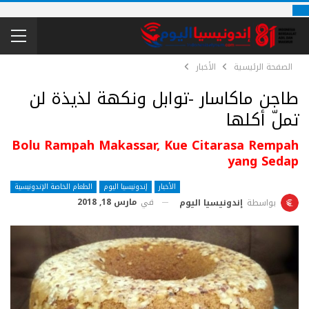
الصفحة الرئيسية
الأخبار
طاجن ماكاسار -توابل ونكهة لذيذة لن
تملّ أكلها
Bolu Rampah Makassar, Kue Citarasa Rempah
yang Sedap
الأخبار
إندونيسيا اليوم
الطعام الخاصة الإندونيسية
في
مارس 18, 2018
بواسطة
إندونيسيا اليوم