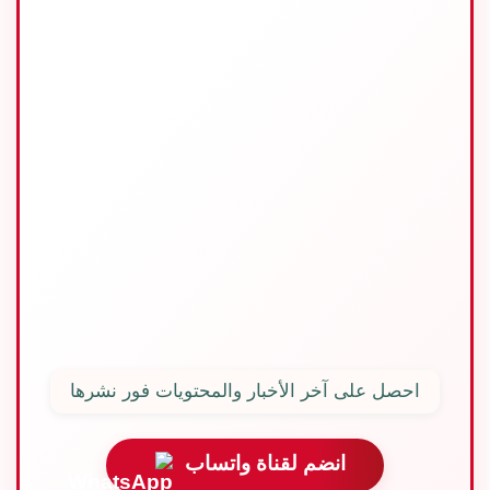
المقلاة واتركها
لمدة 10 دقائق
لإزالة بخارها. اقلبها
على وعاء من السلك
واتركها هادئًة.
وقطّع طاجن ماكاسار
التوابلي حسب الرغبة.
المترجم : هان هان علوم
الدين | المصدر :
كولينير
أشيك
المحرر : تلال الشايقي
احصل على آخر الأخبار والمحتويات فور نشرها
انضم لقناة واتساب