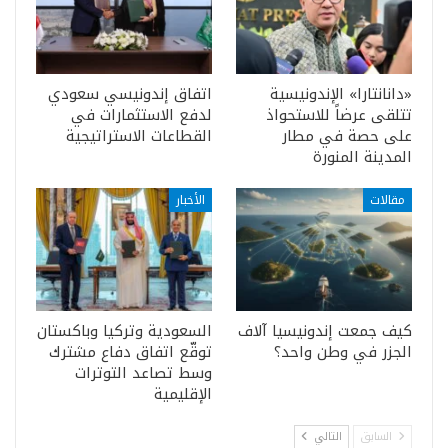
«دانانتارا» الإندونيسية
اتفاق إندونيسي سعودي
تتلقى عرضاً للاستحواذ
لدفع الاستثمارات في
على حصة في مطار
القطاعات الاستراتيجية
المدينة المنورة
مقالات
الأخبار
كيف جمعت إندونيسيا آلاف
السعودية وتركيا وباكستان
الجزر في وطن واحد؟
توقّع اتفاق دفاع مشترك
وسط تصاعد التوترات
الإقليمية
السابق
التالي