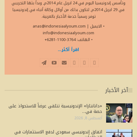
وتأسس إندونيسيا اليوم في 24 ابريل عام 2014م, وبدأ بثها التجريبي
في 29 ابريل 2014م, لتكون بذلك من أوائل وكالة أنباء في إندونيسيا
توفر رسمياً خدمة الأخبار بالعربية.
• الايميل
|
anas@indonesiaalyoum.com
info@indonesiaalyoum.com
• الهاتف: 3764-1100-6281+
اقرأ أكثر...
آخر الأخبار
«دانانتارا» الإندونيسية تتلقى عرضاً للاستحواذ على
حصة في…
أغسطس 8, 2026
اتفاق إندونيسي سعودي لدفع الاستثمارات في