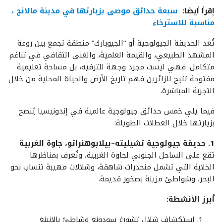
إقرأ أيضا
:
سبعة حدائق موصى بزيارتها في مدينة مالانج ،
مناسبة للاسترخاء
تُعد الحديقة الجيولوجية أو “الجيوبارك” منطقة تجمع بين روعة
المشهد الطبيعي، والقيمة العلمية، والغنى الثقافي في تناغم
متكامل. فهي ليست مجرد وجهة للترفيه، بل مساحة تعليمية
مفتوحة تتيح للزائرين فهم تاريخ الأرض والحياة المحلية من خلال
التجربة المباشرة.
فيما يلي خمس حدائق جيولوجية عالمية في إندونيسيا يُنصح
بزيارتها خلال العطلات الطويلة:
1. حديقة جيولوجية تشيليته–بيلابوهنراتو، جاوة الغربية
تقع على الساحل الجنوبي لجاوة الغربية، وتُعرف بمناظرها
الخلابة التي تشمل منحدرات شاهقة، وشلالات مهيبة تنساب نحو
البحر، وشواطئ مزينة بصخور قديمة.
أبرز الأنشطة:
استكشاف شلال تشورغ سودونغ وشاطئ بالانبنغ