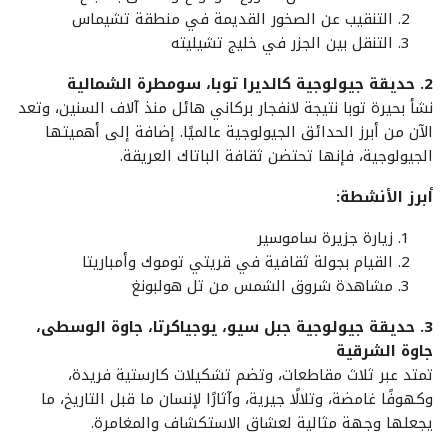
التنقيب عن الصخور القديمة في منطقة تشيماس
التنقل بين الجزر في خليج تشيليته
2. حديقة جيولوجية كالديرا توبا، سومطرة الشمالية
نشأ بحيرة توبا نتيجة لانفجار بركاني هائل منذ آلاف السنين، وتعد
الآن من أبرز الحدائق الجيولوجية عالميًا. إضافة إلى أهميتها
الجيولوجية، فإنها تحتضن ثقافة الباتاك العريقة.
أبرز الأنشطة:
زيارة جزيرة ساموسير
القيام بجولة ثقافية في قريتي توموك وأمباريتا
مشاهدة شروق الشمس من تل هولبونغ
3. حديقة جيولوجية جبل سيو، يوجياكرتا، جاوة الوسطى،
جاوة الشرقية
تمتد عبر ثلاث مقاطعات، وتضم تشكيلات كارستية فريدة،
وكهوفًا غامضة، وتلالًا جيرية، وآثارًا لإنسان ما قبل التاريخ، ما
يجعلها وجهة مثالية لعشاق الاستكشاف والمغامرة.