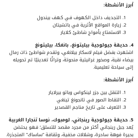
أبرز الأنشطة:
التجديف داخل الكهوف في كهف بيندول
زيارة المواقع الأثرية في باتشيتان
الاستمتاع بأمواج شاطئ كلايار
4. حديقة جيولوجية بيليتونغ، بانغكا، بيليتونغ
اشتهرت بفضل فيلم لاسكار بيلانغي، وتقدم شواطئ ذات رمال
بيضاء نقية، وصخور غرانيتية منحوتة، وتراثًا تعدينيًا تم تحويله
إلى سياحة تعليمية.
أبرز الأنشطة:
التنقل بين جزر لينكواس وباتو بيرلايار
التقاط الصور في تانجونغ تينغي
التعرف على تاريخ مناجم القصدير
5. حديقة جيولوجية رينجاني، لومبوك، نوسا تنجارا الغربية
يُعد جبل رينجاني أكثر من مجرد مقصد للتسلق؛ فهو يحتضن
بحيرة فوهة ساحرة، وشلالات مخفية، وثقافة “ساساك” المتجذرة.