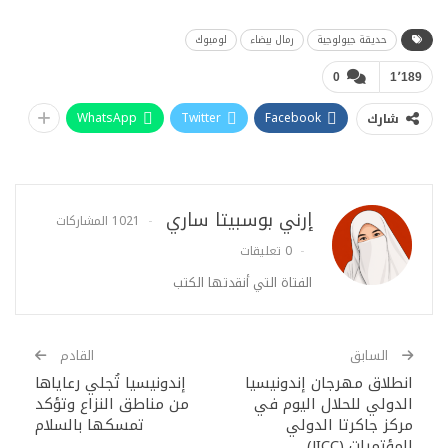
حديقة جيولوجية
رمال بيضاء
لومبوك
0
1٬189
WhatsApp
Twitter
Facebook
شارك
إرني بوسبيتا ساري
1021 المشاركات
0 تعليقات
الفتاة التي أنقدتها الكتب
السابق
القادم
انطلاق مهرجان إندونيسيا
إندونيسيا تُجلي رعاياها
الدولي للحلال اليوم في
من مناطق النزاع وتؤكد
مركز جاكرتا الدولي
تمسكها بالسلام
للمؤتمرات (JICC)