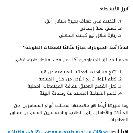
أبرز الأنشطة:
التخييم على ضفاف بحيرة سيغارا أنق
تسلق قمة رينجاني
زيارة شلال تيو كيليب المنعش
لماذا تُعد الجيوبارك خيارًا مثاليًا للعطلات الطويلة؟
تقدم الحدائق الجيولوجية أكثر من مجرد مناظر خلابة، فهي:
تتيح مشاهدة العجائب الطبيعية عن قرب
تعلّم الزوار تاريخ الأرض من خلال الطبيعة
تعزز الفهم العميق لثقافة المجتمعات المحلية
تدعم السياحة المستدامة وحماية البيئة
وما يميزها أيضًا هو ملاءمتها لمختلف أنواع المسافرين، من
العائلات والأطفال، إلى الطلاب، والمسافرين المنفردين عشاق
المغامرات.
إقرأ أيضا:
وجهات سياحية طبيعية موصى بها في ماغيلانغ