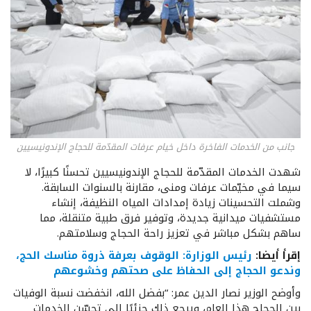
جانب من الخدمات الفاخرة داخل خيام عرفات المقدّمة للحجاج الإندونيسيين
شهدت الخدمات المقدّمة للحجاج الإندونيسيين تحسنًا كبيرًا، لا
سيما في مخيّمات عرفات ومنى، مقارنة بالسنوات السابقة.
وشملت التحسينات زيادة إمدادات المياه النظيفة، إنشاء
مستشفيات ميدانية جديدة، وتوفير فرق طبية متنقلة، مما
ساهم بشكل مباشر في تعزيز راحة الحجاج وسلامتهم.
إقرأ أيضا:
رئيس الوزارة: الوقوف بعرفة ذروة مناسك الحج،
وندعو الحجاج إلى الحفاظ على صحتهم وخشوعهم
وأوضح الوزير نصار الدين عمر: “بفضل الله، انخفضت نسبة الوفيات
بين الحجاج هذا العام، ويرجع ذلك جزئيًا إلى تحسّن الخدمات