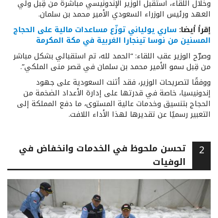
وخلال اللقاء، استُقبل الوزير الإندونيسي مباشرة من قِبل ولي
العهد ورئيس الوزراء السعودي الأمير محمد بن سلمان.
إقرأ أيضا:
ساري يولياني توزّع مساعدات مالية على الحجاج
المسنين من نوسا تينجارا الغربية في مكة المكرمة
وصرّح الوزير عقب اللقاء: “الحمد لله، تم استقبالي بشكل مباشر
من قِبل سمو الأمير محمد بن سلمان في قصر منى الملكي”.
ووفقًا لتصريحات الوزير، فقد أثنت السعودية على جهود
إندونيسيا، خاصة في قدرتها على إدارة الأعداد الضخمة من
الحجاج بتنسيق وخدمات عالية المستوى، ما دفع المملكة إلى
التعبير رسميًا عن تقديرها لهذا الأداء اللافت.
تحسن ملحوظ في الخدمات وانخفاض في
2
الوفيات