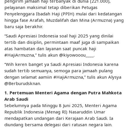
pengirim jamaah haji terbanyak di dunia (221.000),
pelayanan maksimal tetap diberikan Petugas
Penyelenggara Ibadah Haji (PPIH) mulai dari kedatangan
hingga fase Arafah, Muzdalifah dan Mina (Armuzna) yang
baru saja berakhir.
“Saudi Apresiasi Indonesia soal haji 2025 yang dinilai
tertib dan disiplin, permintaan maaf juga di sampaikan
atas hambatan dan layanan saat puncak haji
#HajiArmuzna,” tulis akun @kiyowooou____.
“Wih keren banget ya Saudi Apresiasi Indonesia karena
sudah tertib semuanya, semoga para jamaah pulang
dengan selamat aamiin #HajiArmuzna,” tulis akun Alysya
@Berburudsknan.
1. Pertemuan Menteri Agama dengan Putra Mahkota
Arab Saudi
Sebelumnya pada Minggu 8 Juni 2025, Menteri Agama
Republik Indonesia (Menag RI) Nasaruddin Umar
mendapatkan undangan dari Kerajaan Arab Saudi. Ia
diundang bersama delegasi dari ratusan negara lain.