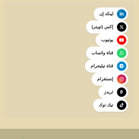
لينكد إن
إكس (تويتر)
يوتيوب
قناة واتساب
قناة تيليجرام
إنستغرام
ثريدز
تيك توك