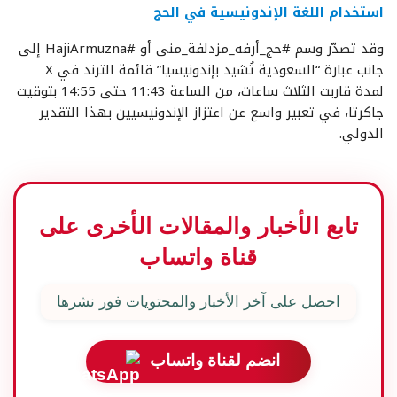
استخدام اللغة الإندونيسية في الحج
وقد تصدّر وسم #حج_أرفه_مزدلفة_منى أو #HajiArmuzna إلى
جانب عبارة “السعودية تُشيد بإندونيسيا” قائمة الترند في X
لمدة قاربت الثلاث ساعات، من الساعة 11:43 حتى 14:55 بتوقيت
جاكرتا، في تعبير واسع عن اعتزاز الإندونيسيين بهذا التقدير
الدولي.
تابع الأخبار والمقالات الأخرى على
قناة واتساب
احصل على آخر الأخبار والمحتويات فور نشرها
انضم لقناة واتساب