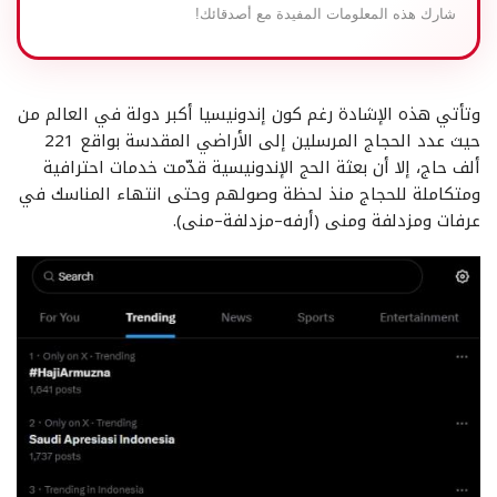
شارك هذه المعلومات المفيدة مع أصدقائك!
وتأتي هذه الإشادة رغم كون إندونيسيا أكبر دولة في العالم من
حيث عدد الحجاج المرسلين إلى الأراضي المقدسة بواقع 221
ألف حاج، إلا أن بعثة الحج الإندونيسية قدّمت خدمات احترافية
ومتكاملة للحجاج منذ لحظة وصولهم وحتى انتهاء المناسك في
عرفات ومزدلفة ومنى (أرفه–مزدلفة–منى).