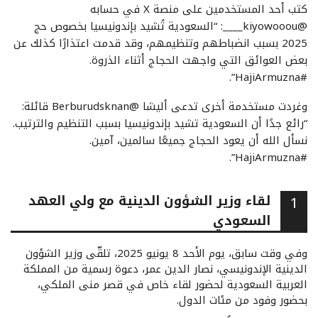
كتب أحد المستخدمين على منصة X في حسابه
@kiyowooou____: “السعودية تُشيد بإندونيسيا بخصوص حج
2025 بسبب انضباطهم وتنظيمهم، وقد قدمت اعتذارًا كذلك عن
بعض العوائق التي واجهت الحجاج أثناء الذروة.
#HajiArmuzna”.
وغردت مستخدمة أخرى تدعى أليشا @Berburudsknan قائلة:
“رائع جدًا أن السعودية تشيد بإندونيسيا بسبب التنظيم والترتيب.
نسأل الله أن يعود الحجاج جميعًا سالمين، آمين.
#HajiArmuzna”.
لقاء وزير الشؤون الدينية مع ولي العهد
1
السعودي
وفي وقت سابق، يوم الأحد 8 يونيو 2025، تلقّى وزير الشؤون
الدينية الإندونيسي، نصار الدين عمر، دعوة رسمية من المملكة
العربية السعودية لحضور لقاء خاص في قصر منى الملكي،
بحضور وفود من مئات الدول.