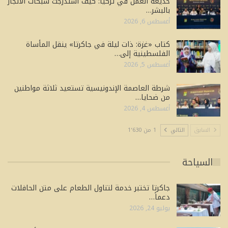
خديعة العمل في تركيا: كيف استدرجت شبكات الاتجار
بالبشر…
أغسطس 6, 2026
كتاب «غزة: ذات ليلة في جاكرتا» ينقل المأساة
الفلسطينية إلى…
أغسطس 5, 2026
شرطة العاصمة الإندونيسية تستعيد ثلاثة مواطنين
من ضحايا…
أغسطس 4, 2026
السابق
التالي
1 من 1٬630
السياحة
جاكرتا تختبر خدمة لتناول الطعام على متن الحافلات
دعماً…
يوليو 24, 2026