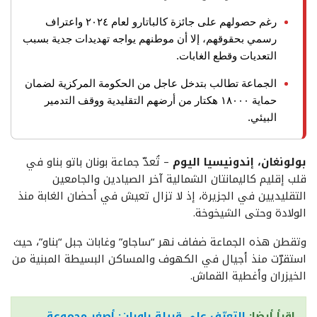
رغم حصولهم على جائزة كالباتارو لعام ٢٠٢٤ واعتراف
رسمي بحقوقهم، إلا أن موطنهم يواجه تهديدات جدية بسبب
التعديات وقطع الغابات.
الجماعة تطالب بتدخل عاجل من الحكومة المركزية لضمان
حماية ١٨٠٠٠ هكتار من أرضهم التقليدية ووقف التدمير
البيئي.
بولونغان، إندونيسيا اليوم
– تُعدّ جماعة بونان باتو بناو في
قلب إقليم كاليمانتان الشمالية آخر الصيادين والجامعين
التقليديين في الجزيرة، إذ لا تزال تعيش في أحضان الغابة منذ
الولادة وحتى الشيخوخة.
وتقطن هذه الجماعة ضفاف نهر “ساجاو” وغابات جبل “بناو”، حيث
استقرّت منذ أجيال في الكهوف والمساكن البسيطة المبنية من
الخيزران وأغطية القماش.
إقرأ أيضا:
التعرّف على قبيلة باويان: أصغر مجموعة