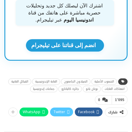
اشترك الآن ليصلك كل جديد وتحليلات
حصرية مباشرة على هاتفك من قناة
اندونيسيا اليوم
عبر تيليجرام.
انضم إلى قناتنا على تيليجرام
الشعوب الأصلية
الصيادون الجامعون
الغابة الإندونيسية
القبائل الغابية
انتهاكات الغابات
بونان باتو
جائزة كالباتارو
جماعات إندونيسيا
0
1٬095
WhatsApp
Twitter
Facebook
شارك