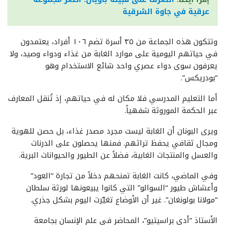
عرقية في جاوة الشرقية
وتتكون هذه الجماعة من ‎٣٥‎ أسرة تضم ‎١٠٦‎ أفراد، يعتمدون
في حياتهم اليومية على موارد الغابة من غذاء ودواء وصيد، ولا
يعرفون سوى دواء عصري واحد شائع الاستخدام وهو
“بودريكس”.
أما التعليم المدرسي فلا مكان له في حياتهم، إذ تُنقل المعارف
عبر الحكمة الموروثة شفهياً.
ويرى البونان أن الغابة ليست مجرد مصدر غذاء، بل حصن للهوية
ومجال ثقافي يحفظ تراثهم. فمنها يحصلون على الدرنات
والعسل والمنتجات الغابية، فضلاً عن الطيور والحيوانات البرية.
وفي الماضي، كانت الغابة تمنحهم دخلاً من تجارة “العود”
وأعشاش طيور “السوالو” التي كانوا يبيعونها لورثة سلطان
“مولانا بولونغان”. غير أن الأوضاع تغيّرت اليوم بشكل جذري.
الأستاذ “أدي براسيتيو”، المحاضر في علم الإنسان بجامعة