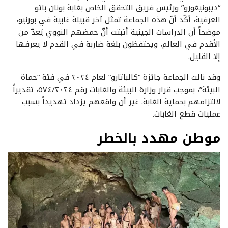
“ديبونيغورو” ورئيس فريق التحقق الخاص بغابة بونان باتو
العرفية، أكّد أنّ هذه الجماعة تمثل آخر قبيلة غابية في بورنيو،
موضحاً أن الدراسات الجينية أثبتت أنّ حمضهم النووي يُعدّ من
الأقدم في العالم، ويحتفظون بلغة ضاربة في القدم لا يعرفها
إلا القليل.
وقد نالت الجماعة جائزة “كالباتارو” لعام ‎٢٠٢٤‎ في فئة “حماة
البيئة”، بموجب قرار وزارة البيئة والغابات رقم ‎٥٧٤/٢٠٢٤‎، تقديراً
لالتزامهم بحماية الغابة. غير أن واقعهم يزداد تهديداً بسبب
عمليات قطع الغابات.
موطن مهدد بالخطر