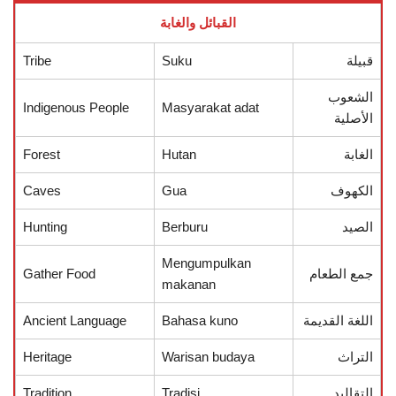
القبائل والغابة
قبيلة
Suku
Tribe
الشعوب
Indigenous People
Masyarakat adat
الأصلية
الغابة
Hutan
Forest
الكهوف
Gua
Caves
الصيد
Berburu
Hunting
Mengumpulkan
جمع الطعام
Gather Food
makanan
اللغة القديمة
Bahasa kuno
Ancient Language
التراث
Warisan budaya
Heritage
التقاليد
Tradisi
Tradition