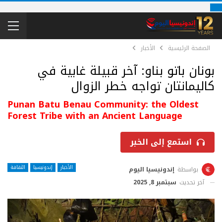
الصفحة الرئيسية
الأخبار
بونان باتو بناو: آخر قبيلة غابية في
كاليمانتان تواجه خطر الزوال
Punan Batu Benau Community: the Oldest
Forest Tribe with an Ancient Language
استمع إلى الخبر
الأخبار
إندونيسيا
الثقافة
بواسطة
إندونيسيا اليوم
آخر تحديث
سبتمبر 8, 2025