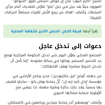
الشيخ “أكيم أسوت” قال إنّ موطن أعشاش طيور “السوالو”
الموروث جيلاً بعد جيل في جبل “بناو” تعرّض للتعديات أمام مرأى
السلطات. وأضاف: “هناك من يبيع الأرض للغرباء مستغلاً الجرافات
الثقيلة”.
إقرأ أيضا:
قبيلة كاجان: الحصن الأخير للثقافة المحلية
دعوات إلى تدخل عاجل
المجتمع المحلي يعوّل اليوم على تدخل الحكومة المركزية لوضع
حد للتدمير المستمر. وقالوا في رسالة مفتوحة: “إننا نأمل أن
تتدخل الدولة مباشرة لوقف الانتهاكات”.
من جهته، أوضح “نيل ماكينودين”، مدير برنامج الأراضي في
مؤسسة “واي كيه إيه إن”، أنّ جماعة بونان باتو – ساجاو مُعترف
بها رسمياً، وقد حازت جائزة وطنية مهمة، لذا ينبغي منح
الأولوية لحماية فضائها الحيوي.
وأضاف: “بوصفهم آخر جماعة صيادين وجامعين في كاليمانتان،