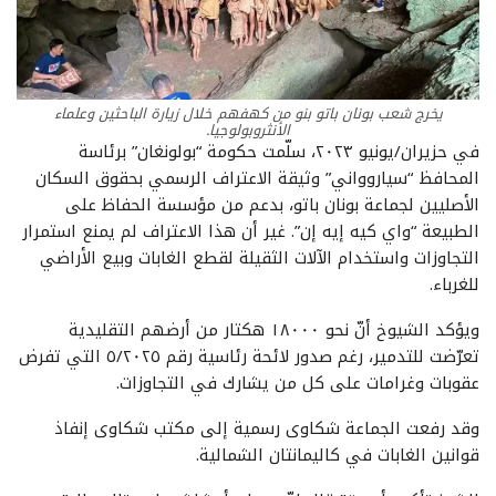
يخرج شعب بونان باتو بنو من كهفهم خلال زيارة الباحثين وعلماء
الأنثروبولوجيا.
في حزيران/يونيو ‎٢٠٢٣‎، سلّمت حكومة “بولونغان” برئاسة
المحافظ “سياروواني” وثيقة الاعتراف الرسمي بحقوق السكان
الأصليين لجماعة بونان باتو، بدعم من مؤسسة الحفاظ على
الطبيعة “واي كيه إيه إن”. غير أن هذا الاعتراف لم يمنع استمرار
التجاوزات واستخدام الآلات الثقيلة لقطع الغابات وبيع الأراضي
للغرباء.
ويؤكد الشيوخ أنّ نحو ‎١٨٠٠٠‎ هكتار من أرضهم التقليدية
تعرّضت للتدمير، رغم صدور لائحة رئاسية رقم ‎٥/٢٠٢٥‎ التي تفرض
عقوبات وغرامات على كل من يشارك في التجاوزات.
وقد رفعت الجماعة شكاوى رسمية إلى مكتب شكاوى إنفاذ
قوانين الغابات في كاليمانتان الشمالية.