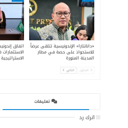
«دانانتارا» الإندونيسية تتلقى عرضاً
اتفاق إندون
للاستحواذ على حصة في مطار
الاستثمارات 
المدينة المنورة
الاستراتيجية
السابق
التالي
تعليقات
اترك رد