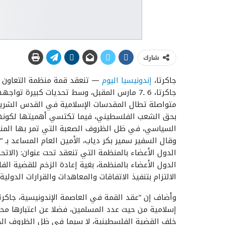
شارك
جاكرتا،
إندونيسيا اليوم
— تنعقد قمة منظمة التعاون ا
جاكرتا، 6 ـ7 مارس المقبل، وسط تحديات كبيرة
متواصلة تطال المقدسات الإسلامية في القدس الشريف
بحق الشعب الفلسطيني، فيما تكتسي أهميتها لكونه
السياسي، في ظل الظروف الصعبة التي تمر بها المن
وقال السفير سمير بكر دياب، الأمين العام المساعد بـ
الدول الأعضاء بالمنظمة التي تنعقد تحت عنوان: (الا
الدول الأعضاء بالمنظمة، بغية إعادة الزخم للقضية 
الالتزام بتنفيذ الاتفاقات والمعاهدات والقرارات الدولية
وأضاف إن “عقد القمة في العاصمة الإندونيسية، جاكرت
إسلامية من حيث عدد المسلمين، فضلا عن اعتبارها محط
خلف القضية الفلسطينية، لا سيما في ظل الظروف الصعب