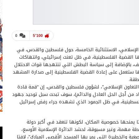
0
5٬100
لإسلامي، الاستثنائية الخامسة، حول فلسطين والقدس، في
 تواجهها القضية الفلسطينية، في ظل تعنت إسرائيلي، وانتهاكات
، بالإضافة إلى سياسة البطش التي تنتهجها قوات الاحتلال
ا ستعمل على إعادة القضية الفلسطينية إلى صدارة المشهد
طقة.
 “التعاون الإسلامي”، لشؤون فلسطين والقدس، إن “قمة قادة
تحاد من أجل الحل العادل والدائم)، سوف تبحث سبل توحيد جهود
الفلسطينية، في ظل الجمود الذي تشهده جراء رفض إسرائيل
ا يمنحها خصوصية المكان، لكونها تنعقد في أكبر دولة
ة مهمة، وغير مسبوقة، لحشد الدائرة الإسلامية الأوسع،
ة والخطيرة التي يمر بها المسجد الأقصى المبارك”، لافتا