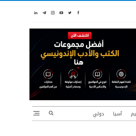
يم
آسيا
دولي