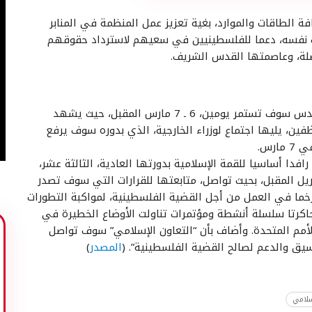
 الطاقات والموارد، بغية تعزيز عمل المنظمة في المنابر
 نفسه، دعما للفلسطينيين في سعيهم لاسترداد حقوقهم
صلة، وعاصمتها القدس الشريف.
يذكر أن أعمال قمة جاكرتا المقبلة حول فلسطين والقدس سوف تستمر يومين، 6 ـ 7 مارس المقبل، حيث يشهد
فين، يليها اجتماع لوزراء الخارجية، الذي بدوره سوف يرفع
رس.
فدا أساسيا للقمة الإسلامية بدورتها العادية، الثالثة عشر،
 المقبل، بحيث تواصل، متابعتها للقرارات التي سوف تصدر
ما في العمل من أجل القضية الفلسطينية، لمواكبة التطورات
كرتا سلسلة أنشطة ومؤتمرات تناولت الأوضاع الخطيرة في
أمم المتحدة. وأضاف بأن “التعاون الإسلامي” سوف تواصل
يق والدعم لصالح القضية الفلسطينية”. (
المصدر
)
إسلامي