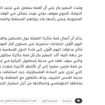
وشدد السفير بكر على أن القمة ستعمل على تجنيد كافة
الدولية، للخروج بموقف دولي موحد يشكل، في الوقت
المشروعة، وعلى رأسها بناء دولتهم المستقلة والمت
اليوم الأول، اجتماعات تحضيرية على مستوى كبار الموظ
نتائج مداولات اليوم الأول، إلى قادة الدول الإسلامية في 7 ما
من جهة ثانية، أكد السفير بكر بأن قمة جاكرتا ستكون را
والتي سوف تعقد في مدينة إسطنبول التركية في إبريل
عن قمة مارس، مشيرا إلى أن الأشهر الأخيرة شهدت زخ
التي تجري على الساحة الفلسطينية، حيث استضافت جا
مدينة القدس الشريف، وذلك بالتعاون مع المنظمة، وال
نشاطها الدبلوماسي واتصالاتها من أجل استمرار التنس
إندونيسيا
إندونيسيا اليوم
القمة الاستثنائية لمنظمة التعاون ال