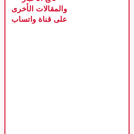
على إن شوري أثناء
والمقالات الأخرى
تعاطيها الميثامفيتامين
على قناة واتساب
مع زوجها شيهان، رغم
انها حامل في الشهر
السادس وتقوم بتربية
طفل.
“فإن القبض على عائلة
إلفي سوكايسيه كان له
وقع سيئ جدا بالنسبة
للنساء الحوامل. كيف يمكن
لأم حامل ان تتعاطى
المخدرات التي قد تؤدي
إلى قتل جنينها”، بحسب
الشهراني.
وكان شرطة جاكرتا قد
اوقفت ضاوية زيدا (33)،
بنت المغنية إلفي