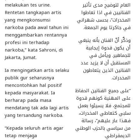
العام لتوضيح مدى تأثير
melakukan tes urine.
الفنانيين في اذا تعاطوا
Rentetan tangkapan artis
المخدرات”، بحسب شهراني
yang mengkonsumsi
في جاكرتا يوم الجمعة.
narkoba pada awal tahun ini
menggambarkan rentannya
وذكَّر أنّ الفنان بأنه ينبغي
profesi ini terhadap
أن يكون قدوة إيجابية
narkoba,” kata Sahroni, di
للجماهير. ويأمل في
Jakarta, Jumat.
المستقبل أن لا يزيد عدد
الفنانين الذين يتعاطون
Ia mengingatkan artis selaku
المخدرات.
publik gur seharusnya
mencontohkan hal positif
“على جميع الفنانين الحفاظ
kepada masyarakat. Ia
على المهنية كونهم قدوة
berharap pada masa
للمجتمع، فلا يسيئوا بعمل
mendatang tak ada lagi artis
سلبي كتعاطي المخدرات،
yang tersandung narkoba.
فهذا عار عليهم”، رسالة
من سياسي بالحزب الوطني
“Kepada seluruh artis agar
الديمقراطي.
tetap menjaga