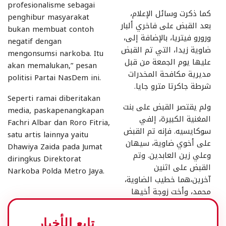
profesionalisme sebagai
كما ذكرت وسائل الإعلام،
penghibur masyarakat
بعد القبض على فاخري ألبار
bukan membuat contoh
ورورو فيتريا، بالإضافة إلى،
negatif dengan
ضاوية زيدا، التي تم القبض
mengonsumsi narkoba. Itu
عليها يوم الجمعة من قبل
akan memalukan,” pesan
مديرية مكافحة المخدرات
politisi Partai NasDem ini.
شرطة جاكرتا مترو جايا.
Seperti ramai diberitakan
ولم يقتصر القبض على بنت
media, paskapenangkapan
المغنية الكبيرة، إلفي
Fachri Albar dan Roro Fitria,
سوكايسيه. فإنه تم القبض
satu artis lainnya yaitu
على أخوي ضاوية، سيهان
Dhawiya Zaida pada Jumat
وعلي زين العابدين. وتم
diringkus Direktorat
القبض على اثنين
Narkoba Polda Metro Jaya.
آخرين،هما خطيب الضاوية،
محمد، وأخت زوجة أخيها
شوري غيتا.
تابع الأخبار
وبصورة مأساوية، تم القبض