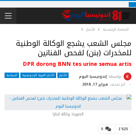
الصفحة الرئيسية
الأخبار
مجلس الشعب يشجع الوكالة الوطنية
للمخدرات (بنن) لفحص الفنانين
DPR dorong BNN tes urine semua artis
الأخبار
الأخبار العربية الإندونيسية
السياسة
بواسطة
إندونيسيا اليوم
آخر تحديث
فبراير 17, 2018
الصورة: وكالة انتارا
0
1٬625