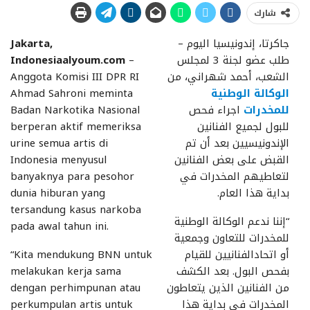
شارك
جاكرتا، إندونيسيا اليوم –
Jakarta,
طلب عضو لجنة 3 لمجلس
–
Indonesiaalyoum.com
الشعب، أحمد شهراني، من
Anggota Komisi III DPR RI
الوكالة الوطنية
Ahmad Sahroni meminta
للمخدرات
اجراء فحص
Badan Narkotika Nasional
للبول لجميع الفنانين
berperan aktif memeriksa
الإندونيسيين بعد أن تم
urine semua artis di
القبض على بعض الفنانين
Indonesia menyusul
لتعاطيهم المخدرات في
banyaknya para pesohor
بداية هذا العام.
dunia hiburan yang
tersandung kasus narkoba
“إننا ندعم الوكالة الوطنية
pada awal tahun ini.
للمخدرات للتعاون وجمعية
أو اتحادالفنانيين للقيام
“Kita mendukung BNN untuk
بفحص البول. بعد الكشف
melakukan kerja sama
من الفنانين الذين يتعاطون
dengan perhimpunan atau
المخدرات فى بداية هذا
perkumpulan artis untuk