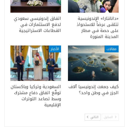
«دانانتارا» الإندونيسية
اتفاق إندونيسي سعودي
تتلقى عرضاً للاستحواذ
لدفع الاستثمارات في
على حصة في مطار
القطاعات الاستراتيجية
المدينة المنورة
مقالات
الأخبار
كيف جمعت إندونيسيا آلاف
السعودية وتركيا وباكستان
الجزر في وطن واحد؟
توقّع اتفاق دفاع مشترك
وسط تصاعد التوترات
الإقليمية
السابق
التالي