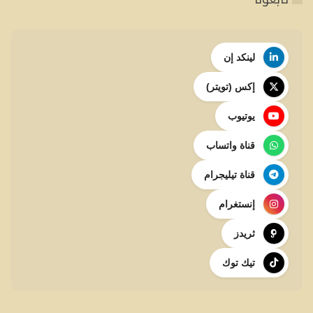
لينكد إن
إكس (تويتر)
يوتيوب
قناة واتساب
قناة تيليجرام
إنستغرام
ثريدز
تيك توك