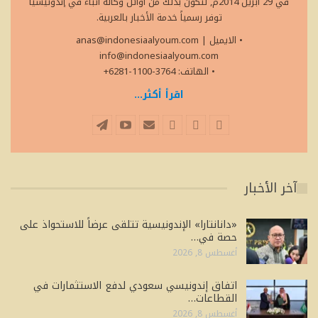
في 29 ابريل 2014م, لتكون بذلك من أوائل وكالة أنباء في إندونيسيا
توفر رسمياً خدمة الأخبار بالعربية.
• الايميل
|
anas@indonesiaalyoum.com
info@indonesiaalyoum.com
• الهاتف: 3764-1100-6281+
اقرأ أكثر...
آخر الأخبار
«دانانتارا» الإندونيسية تتلقى عرضاً للاستحواذ على
حصة في…
أغسطس 8, 2026
اتفاق إندونيسي سعودي لدفع الاستثمارات في
القطاعات…
أغسطس 8, 2026