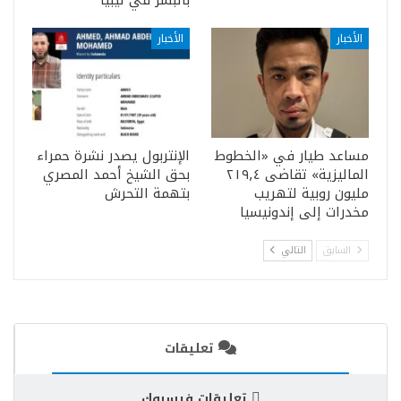
بالبشر في ليبيا
الأخبار
الأخبار
مساعد طيار في «الخطوط
الإنتربول يصدر نشرة حمراء
الماليزية» تقاضى ٢١٩٫٤
بحق الشيخ أحمد المصري
مليون روبية لتهريب
بتهمة التحرش
مخدرات إلى إندونيسيا
السابق
التالي
تعليقات
تعليقات فيسبوك