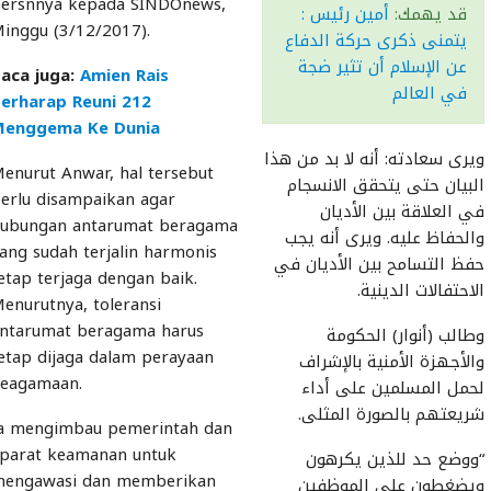
ersnnya kepada SINDOnews,
قد يهمك:
أمين رئيس :
inggu (3/12/2017).
يتمنى ذكرى حركة الدفاع
عن الإسلام أن تثير ضجة
aca juga:
Amien Rais
في العالم
erharap Reuni 212
Menggema Ke Dunia
ويرى سعادته: أنه لا بد من هذا
enurut Anwar, hal tersebut
البيان حتى يتحقق الانسجام
erlu disampaikan agar
في العلاقة بين الأديان
ubungan antarumat beragama
والحفاظ عليه. ويرى أنه يجب
ang sudah terjalin harmonis
حفظ التسامح بين الأديان في
etap terjaga dengan baik.
الاحتفالات الدينية.
enurutnya, toleransi
ntarumat beragama harus
وطالب (أنوار) الحكومة
etap dijaga dalam perayaan
والأجهزة الأمنية بالإشراف
eagamaan.
لحمل المسلمين على أداء
شريعتهم بالصورة المثلى.
a mengimbau pemerintah dan
parat keamanan untuk
“ووضع حد للذين يكرهون
engawasi dan memberikan
ويضغطون على الموظفين