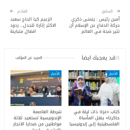
السابق
القادم
أمين رئيس : يتمنى ذكرى
الزعيم كيا الحاج سعبد
حركة الدفاع عن الإسلام أن
الاكثر إثارة للجدل… ردود
تثير ضجة في العالم
افعال متباينة
قد يعجبك ايضا
المزيد عن المؤلف
الأخبار
الأخبار
كتاب «غزة: ذات ليلة في
شرطة العاصمة
جاكرتا» ينقل المأساة
الإندونيسية تستعيد ثلاثة
الفلسطينية إلى إندونيسيا
مواطنين من ضحايا الاتجار