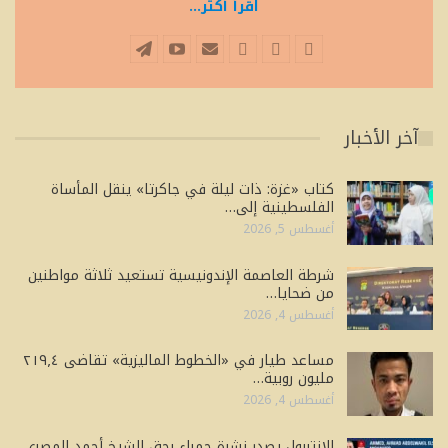
اقرأ أكثر...
آخر الأخبار
كتاب «غزة: ذات ليلة في جاكرتا» ينقل المأساة
الفلسطينية إلى…
أغسطس 5, 2026
شرطة العاصمة الإندونيسية تستعيد ثلاثة مواطنين
من ضحايا…
أغسطس 4, 2026
مساعد طيار في «الخطوط الماليزية» تقاضى ٢١٩٫٤
مليون روبية…
أغسطس 4, 2026
الإنتربول يصدر نشرة حمراء بحق الشيخ أحمد المصري