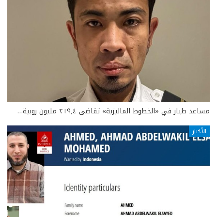
مساعد طيار في «الخطوط الماليزية» تقاضى ٢١٩٫٤ مليون روبية…
الأخبار