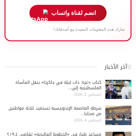
انضم لقناة واتساب
شارك هذه المعلومات المفيدة مع أصدقائك!
آخر الأخبار
كتاب «غزة: ذات ليلة في جاكرتا» ينقل المأساة
الفلسطينية إلى…
أغسطس 5, 2026
شرطة العاصمة الإندونيسية تستعيد ثلاثة مواطنين
من ضحايا…
أغسطس 4, 2026
مساعد طيار في «الخطوط الماليزية» تقاضى ٢١٩٫٤