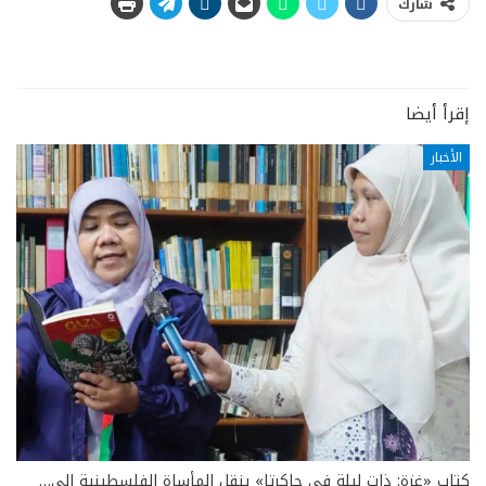
شارك
إقرأ أيضا
الأخبار
كتاب «غزة: ذات ليلة في جاكرتا» ينقل المأساة الفلسطينية إلى…