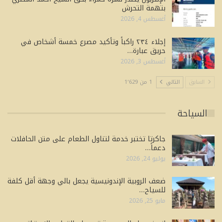
بتهمة التحرش
أغسطس 4, 2026
إجلاء ٢٣٤ راكباً وتأكيد مصرع خمسة أشخاص في
حريق عبارة…
أغسطس 3, 2026
السابق
التالي
1 من 1٬629
السياحة
جاكرتا تختبر خدمة لتناول الطعام على متن الحافلات
دعماً…
يوليو 24, 2026
ضعف الروبية الإندونيسية يجعل بالي وجهة أقل كلفة
للسياح…
مايو 25, 2026