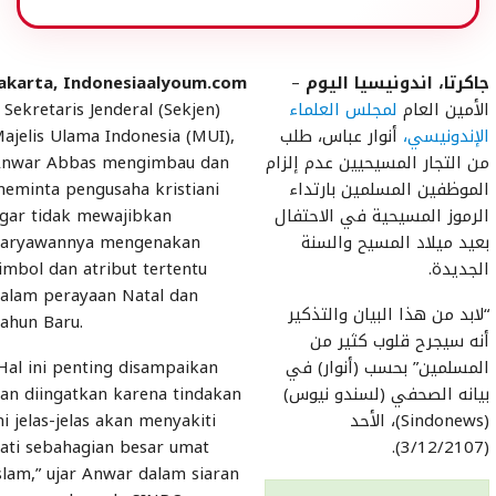
جاكرتا، اندونيسيا اليوم
–
akarta, Indonesiaalyoum.com
الأمين العام
لمجلس العلماء
 Sekretaris Jenderal (Sekjen)
الإندونيسي،
أنوار عباس، طلب
ajelis Ulama Indonesia (MUI),
من التجار المسيحيين عدم إلزام
nwar Abbas mengimbau dan
الموظفين المسلمين بارتداء
eminta pengusaha kristiani
الرموز المسيحية في الاحتفال
gar tidak mewajibkan
بعيد ميلاد المسيح والسنة
aryawannya mengenakan
الجديدة.
imbol dan atribut tertentu
alam perayaan Natal dan
“لابد من هذا البيان والتذكير
ahun Baru.
أنه سيجرح قلوب كثير من
المسلمين” بحسب (أنوار) في
Hal ini penting disampaikan
بيانه الصحفي (لسندو نيوس)
an diingatkan karena tindakan
(Sindonews)، الأحد
ni jelas-jelas akan menyakiti
ati sebahagian besar umat
(3/12/2107).
slam,” ujar Anwar dalam siaran