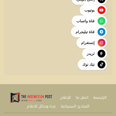
يوتيوب
قناة واتساب
قناة تيليجرام
إنستغرام
ثريدز
تيك توك
الرئيسية
اتصل بنا
للإعلان
المبادئ السيبرانية
عدة وسائل الاعلام