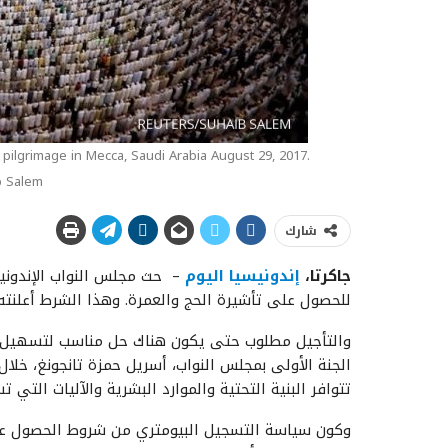
ilgrimage in Mecca, Saudi Arabia August 29, 2017.
 Salem
شارك
جاكرتا،
إندونيسيا اليوم
– حث مجلس النواب الإندوني
للحصول على تأشيرة الحج والعمرة. وهذا الشرط أعلنته ا
والتأجيل مطلوب حتى يكون هناك حل مناسب لتسهيل الأ
تتوافر البنية التحتية والموارد البشرية والآليات التي
وكون سياسة التسجيل البيومتري من شروط الحصول عل