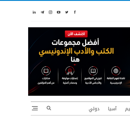
يم
آسيا
دولي