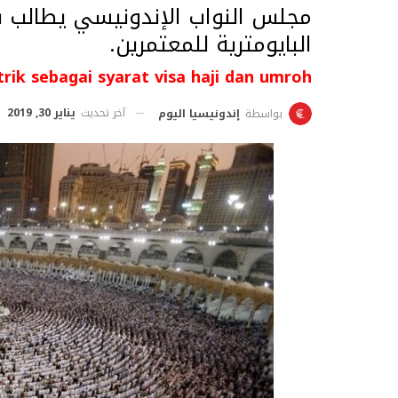
مجلس النواب الإندونيسي يطالب بت
البايومترية للمعتمرين.
k sebagai syarat visa haji dan umroh
آخر تحديث
يناير 30, 2019
بواسطة
إندونيسيا اليوم