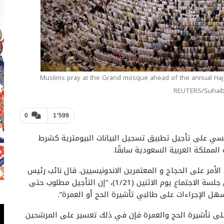
Muslims pray at the Grand mosque ahead of the annual Haj p
REUTERS/Suhaib
0
1٬599
سي على تأجيل تطبيق تسجيل البيانات البيومترية كشرط
لمملكة العربية السعودية سابقًا.
مر على الحجاج و المعتمرين الاندونيسيين. قال نائب رئيس
الجنة الأولى بمجلس النواب، أسريل حمزة تانجونغ، خلال جلسة الاجتماع يوم الاثنين (1/21)، “إن التأجيل مطلوب حتى
 تسهل الإجراءات على طالبي تأشيرة الحج أو العمرة”.
ى تأشيرة الحج والعمرة فإن في ذلك تعسير على المرشحين