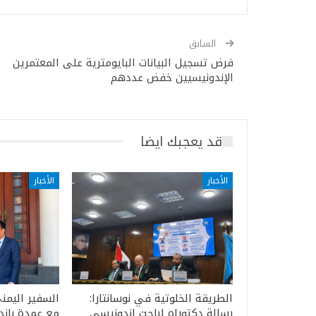
السابق
فرض تسجيل البيانات البايومترية على المعتمرين
الإندونيسيين خفض عددهم
قد يعجبك ايضا
الأخبار
الأخبار
الطريقة الخلوتية في نوسانتارا:
السفير اليمن
رسالة دكتوراه لباحث إندونيسي
مع عمدة باند