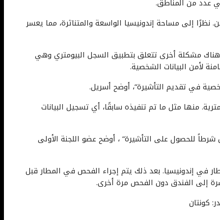
ي عدد من المناطق.
 نظرًا إلى مساحة إندونيسيا الواسعة والمتناثرة، مما يعسر
، هناك مشكلة أخرى تتعلق بتطبيق السجل البيومتري وهي
منة لأمن البيانات الشخصية.
خصية في تقديم التأشيرة”، أوضح أسريل.
ية. منها مثل ما تم تنفيذه سابقًا، أي تسجيل البيانات
رطاً للحصول على التأشيرة” ، أوضح عضو اللجنة الأولى
ٍ سابق تم تنفيذ السجلات البيومترية في 13 مطار في إندونيسيا. بعد ذلك يتم إجراء الفحص في المطار قبل
رة إلى الفندق دون الفحص مرة أخرى.
ر: كونتان