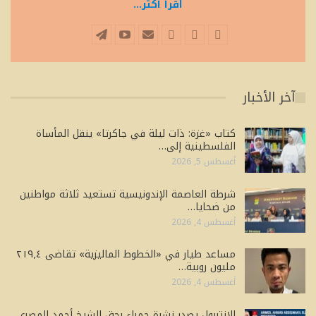
اقرأ أكثر...
آخر الأخبار
كتاب «غزة: ذات ليلة في جاكرتا» ينقل المأساة
الفلسطينية إلى…
أغسطس 5, 2026
شرطة العاصمة الإندونيسية تستعيد ثلاثة مواطنين
من ضحايا…
أغسطس 4, 2026
مساعد طيار في «الخطوط الماليزية» تقاضى ٢١٩٫٤
مليون روبية…
أغسطس 4, 2026
الإنتربول يصدر نشرة حمراء بحق الشيخ أحمد المصري