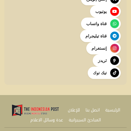
يوتيوب
قناة واتساب
قناة تيليجرام
إنستغرام
ثريدز
تيك توك
الرئيسية
اتصل بنا
للإعلان
المبادئ السيبرانية
عدة وسائل الاعلام