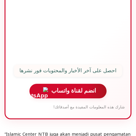
سوكارنوبوتري:
الانتخابات الإقليمية
تجب أن تتم بطريقة
متحضرة
المترجم: لالو عبد الرزاق |
المحرر: طلال الشيقي |
المصدر: صحيفة ريفوبليكا
احصل على آخر الأخبار والمحتويات فور نشرها
انضم لقناة واتساب
شارك هذه المعلومات المفيدة مع أصدقائك!
“Islamic Center NTB juga akan menjadi pusat pengamatan