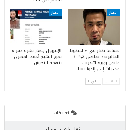
بالبشر في ليبيا
الأخبار
الأخبار
مساعد طيار في «الخطوط
الإنتربول يصدر نشرة حمراء
الماليزية» تقاضى ٢١٩٫٤
بحق الشيخ أحمد المصري
مليون روبية لتهريب
بتهمة التحرش
مخدرات إلى إندونيسيا
السابق
التالي
تعليقات
تعليقات فيسبوك