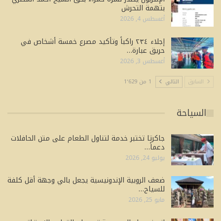
بتهمة التحرش
أغسطس 4, 2026
إجلاء ٢٣٤ راكباً وتأكيد مصرع خمسة أشخاص في
حريق عبارة…
أغسطس 3, 2026
السابق
التالي
1 من 1٬629
السياحة
جاكرتا تختبر خدمة لتناول الطعام على متن الحافلات
دعماً…
يوليو 24, 2026
ضعف الروبية الإندونيسية يجعل بالي وجهة أقل كلفة
للسياح…
مايو 25, 2026