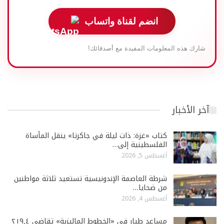
انضم لقناة واتساب
شارك هذه المعلومات المفيدة مع أصدقائك!
آخر الأخبار
كتاب «غزة: ذات ليلة في جاكرتا» ينقل المأساة
الفلسطينية إلى…
أغسطس 5, 2026
شرطة العاصمة الإندونيسية تستعيد ثلاثة مواطنين
من ضحايا…
أغسطس 4, 2026
مساعد طيار في «الخطوط الماليزية» تقاضى ٢١٩٫٤