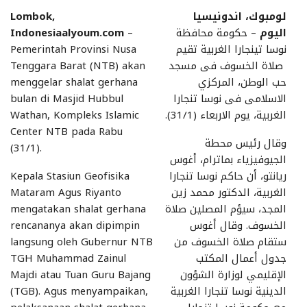
لومبوك، اندونيسيا
Lombok,
اليوم
– حكومة محافظة
–
Indonesiaalyoum.com
نوسا تينجارا الغربية تقيم
Pemerintah Provinsi Nusa
صلاة الخسوف فى مسجد
Tenggara Barat (NTB) akan
حب الوطن، المركزي
menggelar shalat gerhana
الاسلامى فى نوسا تنجارا
bulan di Masjid Hubbul
الغربية، يوم الاربعاء (31/1).
Wathan, Kompleks Islamic
Center NTB pada Rabu
وقال رئيس محطة
(31/1).
الجيوفيزياء بماترام، أغوس
ريانتو، أن حاكم نوسا تنجارا
Kepala Stasiun Geofisika
الغربية، الدكتور محمد زين
Mataram Agus Riyanto
المجد، سيؤم المصلين صلاة
mengatakan shalat gerhana
الخسوف. وقال أغوس
rencananya akan dipimpin
ستقام صلاة الخسوف من
langsung oleh Gubernur NTB
جدول أعمال المكتب
TGH Muhammad Zainul
الإقليمي لوزارة الشؤون
Majdi atau Tuan Guru Bajang
الدينية نوسا تنجارا الغربية
(TGB). Agus menyampaikan,