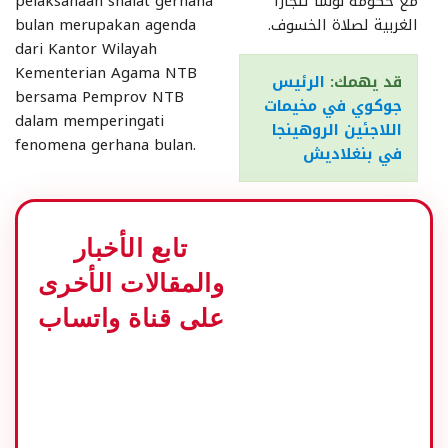
مع حكومة نوسا تنجارا
pelaksanaan shalat gerhana
الغربية لصلاة الخسوف.
bulan merupakan agenda
dari Kantor Wilayah
Kementerian Agama NTB
قد يهمك:
الرئيس
bersama Pemprov NTB
جوكوي في مخيمات
dalam memperingati
اللاجئين الروهينجا
fenomena gerhana bulan.
في بنغلاديش
” المركز الإسلامي في
ماتارام، سيكون مركزا
تابع الأخبار
لمراقبة الخسوف”. بحسب
والمقالات الأخرى
أغوس لصحيفة ريفوبليكا
دوت كوم في ماترام، نوسا
على قناة واتساب
تنجارا الغربية، الثلاثاء
(30/1).
وبحسب أغوس، بالإضافة
إلى تعليم الشباب، فإن
اختيار المركز الاسلامي