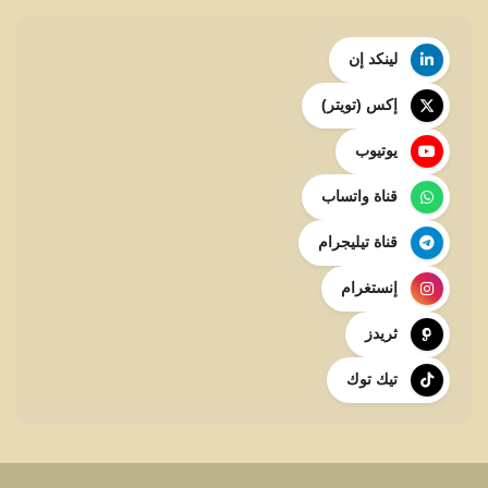
لينكد إن
إكس (تويتر)
يوتيوب
قناة واتساب
قناة تيليجرام
إنستغرام
ثريدز
تيك توك