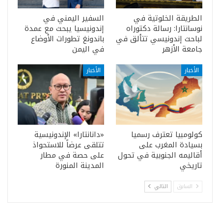
الطريقة الخلوتية في
السفير اليمني في
نوسانتارا: رسالة دكتوراه
إندونيسيا يبحث مع عمدة
لباحث إندونيسي تتألق في
باندونغ تطورات الأوضاع
جامعة الأزهر
في اليمن
الأخبار
الأخبار
كولومبيا تعترف رسميا
«دانانتارا» الإندونيسية
بسيادة المغرب على
تتلقى عرضاً للاستحواذ
أقاليمه الجنوبية في تحول
على حصة في مطار
تاريخي
المدينة المنورة
السابق
التالي