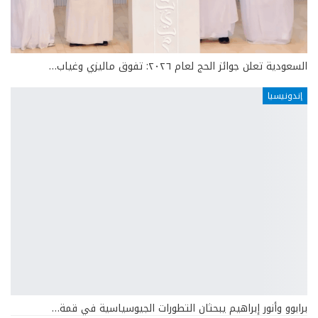
السعودية تعلن جوائز الحج لعام ٢٠٢٦: تفوق ماليزي وغياب…
إندونيسيا
برابوو وأنور إبراهيم يبحثان التطورات الجيوسياسية في قمة…