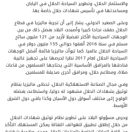
والاستثمار الحلال، وتطوير السياحة الحلال في اليابان
ومساعدتها في تأسيس شهادات حلال خاصة بها.
وعلى الصعيد الدولي، يشار إلى أن تجربة ماليزيا في قطاع
الحلال حققت نجاحا كبيرا وأصبحت البلاد بفضل ذلك من بين
الوجهات السياحية الأكثر تفضيلا لأزيد من 121 مليون سائح
مسلم في سنة 2016 أنفقوا حوالي 155 مليون دولار في
السياحة الحلال عالميا. كما تبوأت ماليزيا قائمة أفضل الوجهات
السياحية الحلال لعام 2017 نظرا لحرصها على تجهيز غالبية
فنادقها بالمرافق الأساسية التي يحتاجها المسلمون من قاعات
صلاة، ومطاعم حلال، ومرافق أخرى صديقة للمسلمين.
وفي مجال الصناعة الاستهلاكية الحلال، تحظى ماليزيا بنظام
توثيق بشهادات الحلال مشهود له دوليا، واستطاعت بفضله
الولوج إلى مختلف أسواق دول الآسيان وكذا باقي دول الشرق
الأوسط.
وحرص مسؤولو البلاد على تطوير نظام توثيق شهادات الحلال
من خلال إطلاق تطبيق للهواتف النقالة يمكن المستهلك التأكد
من كافة البيانات الخاصة بالمنتجات الحلال ومدى صلاحية شهادة