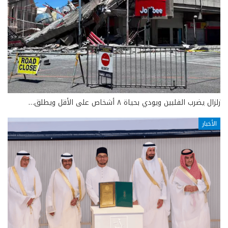
زلزال يضرب الفلبين ويودي بحياة ٨ أشخاص على الأقل ويطلق…
الأخبار