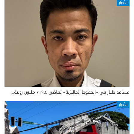
الأخبار
مساعد طيار في «الخطوط الماليزية» تقاضى ٢١٩٫٤ مليون روبية…
الأخبار