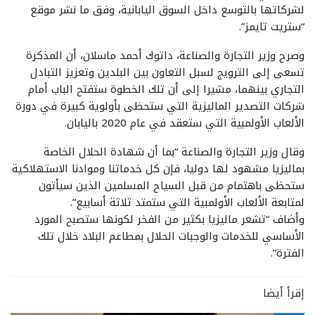
لشركاتها بالتوسع داخل السوق اليابانية، وفق ما نشر موقع
“ستريت تايمز”.
وصرح وزير التجارة والصناعة، داتوك أحمد ماسلان، أن المذكرة
تسعى إلى الترويج لسبل التعاون بين البلدين وتعزيز التبادل
التجاري بينهما، مشيرا إلى أن تلك الخطوة ستفتح الباب أمام
شركات التصدير الماليزية التي ستحظى بأولوية كبيرة في دورة
الألعاب الأولمبية التي ستعقد في عام 2020 باليابان.
وقال وزير التجارة والصناعة “بما أن شهادة الحلال الخاصة
بماليزيا مشهود لها دوليا، فإن كل خدماتنا وموادنا الاستهلاكية
ستحظى باهتمام من قبل السياح المسلمين الذين سيأتون
لمتابعة الألعاب الأولمبية التي ستمتد ثلاثة أسابيع”.
وأضاف “تشعر ماليزيا بكثير من الفخر لكونها ستصبح المورد
الأساسي للخدمات والوجبات الحلال بمطاعم البلاد خلال تلك
الفترة”.
إقرأ أيضا