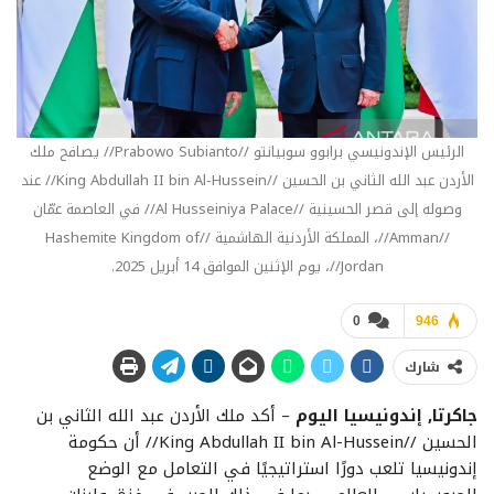
الرئيس الإندونيسي برابوو سوبيانتو //Prabowo Subianto// يصافح ملك
الأردن عبد الله الثاني بن الحسين //King Abdullah II bin Al-Hussein// عند
وصوله إلى قصر الحسينية //Al Husseiniya Palace// في العاصمة عمّان
//Amman//، المملكة الأردنية الهاشمية //Hashemite Kingdom of
Jordan//، يوم الإثنين الموافق 14 أبريل 2025.
0
946
شارك
جاكرتا, إندونيسيا اليوم
– أكد ملك الأردن عبد الله الثاني بن
الحسين //King Abdullah II bin Al-Hussein// أن حكومة
إندونيسيا تلعب دورًا استراتيجيًا في التعامل مع الوضع