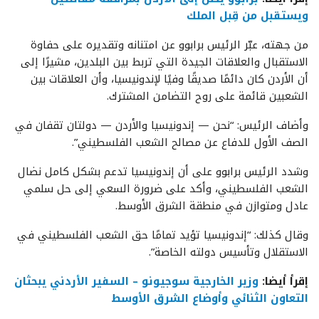
ويستقبل من قِبل الملك
من جهته، عبّر الرئيس برابوو عن امتنانه وتقديره على حفاوة
الاستقبال والعلاقات الجيدة التي تربط بين البلدين، مشيرًا إلى
أن الأردن كان دائمًا صديقًا وفيًا لإندونيسيا، وأن العلاقات بين
الشعبين قائمة على روح التضامن المشترك.
وأضاف الرئيس: “نحن — إندونيسيا والأردن — دولتان تقفان في
الصف الأول للدفاع عن مصالح الشعب الفلسطيني”.
وشدد الرئيس برابوو على أن إندونيسيا تدعم بشكل كامل نضال
الشعب الفلسطيني، وأكد على ضرورة السعي إلى حل سلمي
عادل ومتوازن في منطقة الشرق الأوسط.
وقال كذلك: “إندونيسيا تؤيد تمامًا حق الشعب الفلسطيني في
الاستقلال وتأسيس دولته الخاصة”.
إقرأ أيضا:
وزير الخارجية سوجيونو – السفير الأردني يبحثان
التعاون الثنائي وأوضاع الشرق الأوسط