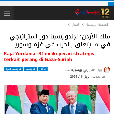
الصفحة الرئيسية
الأخبار
ملك الأردن: لإندونيسيا دور استراتيجي
في ما يتعلق بالحرب في غزة وسوريا
Raja Yordania: RI miliki peran strategis
terkait perang di Gaza-Suriah
الأخبار
إندونيسيا
إندونيسيا اليوم
بواسطة
إرني بوسبيتا ساري
آخر تحديث
أبريل 16, 2025