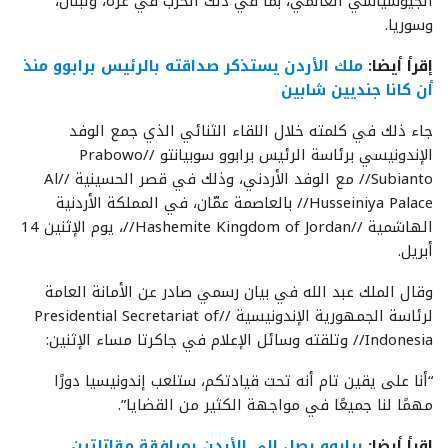
الجيوسياسي العالمي، بما في ذلك الحرب في غزة، ولبنان،
وسوريا.
إقرأ أيضا:
ملك الأردن يستذكر صداقته بالرئيس برابوو منذ
أن كانا جنديين شابين
جاء ذلك في كلمته خلال اللقاء الثنائي الذي جمع الوفد
الإندونيسي برئاسة الرئيس برابوو سوبيانتو //Prabowo
Subianto// مع الوفد الأردني، وذلك في قصر الحسينية //Al
Husseiniya Palace// بالعاصمة عمّان، في المملكة الأردنية
الهاشمية //Hashemite Kingdom of Jordan//، يوم الإثنين 14
أبريل.
وقال الملك عبد الله في بيان رسمي صادر عن الأمانة العامة
لرئاسة الجمهورية الإندونيسية //Presidential Secretariat of
Indonesia// وتلقته وسائل الإعلام في جاكرتا مساء الإثنين:
“أنا على يقين تام أنه تحت قيادتكم، ستلعب إندونيسيا دورًا
مهمًا لنا جميعًا في مواجهة الكثير من القضايا”.
إقرأ أيضا:
برابوو يصل إلى الأردن بمرافقة مقاتلتين