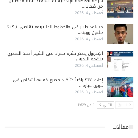
شرطة العاصمة الإندونيسية تستعيد ثلاثة مواطنين
من ضحايا…
أغسطس 4, 2026
مساعد طيار في «الخطوط الماليزية» تقاضى ٢١٩٫٤
مليون روبية…
أغسطس 4, 2026
الإنتربول يصدر نشرة حمراء بحق الشيخ أحمد المصري
بتهمة التحرش
أغسطس 4, 2026
إجلاء ٢٣٤ راكباً وتأكيد مصرع خمسة أشخاص في
حريق عبارة…
أغسطس 3, 2026
السابق
التالي
1 من 1٬629
مقالات