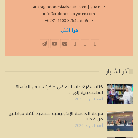
• الايميل
|
anas@indonesiaalyoum.com
info@indonesiaalyoum.com
• الهاتف: 3764-1100-6281+
اقرأ أكثر...
آخر الأخبار
كتاب «غزة: ذات ليلة في جاكرتا» ينقل المأساة
الفلسطينية إلى…
أغسطس 5, 2026
شرطة العاصمة الإندونيسية تستعيد ثلاثة مواطنين
من ضحايا…
أغسطس 4, 2026