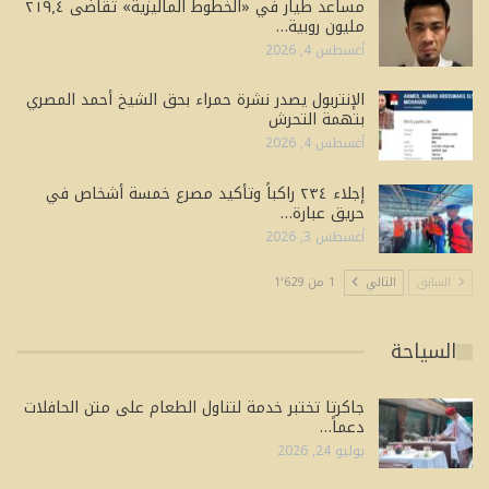
مساعد طيار في «الخطوط الماليزية» تقاضى ٢١٩٫٤
مليون روبية…
أغسطس 4, 2026
الإنتربول يصدر نشرة حمراء بحق الشيخ أحمد المصري
بتهمة التحرش
أغسطس 4, 2026
إجلاء ٢٣٤ راكباً وتأكيد مصرع خمسة أشخاص في
حريق عبارة…
أغسطس 3, 2026
السابق
التالي
1 من 1٬629
السياحة
جاكرتا تختبر خدمة لتناول الطعام على متن الحافلات
دعماً…
يوليو 24, 2026