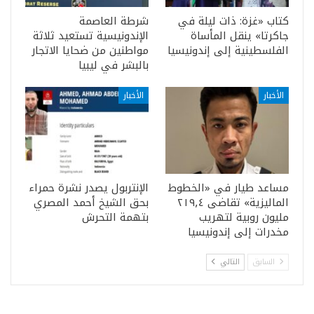
كتاب «غزة: ذات ليلة في
شرطة العاصمة
جاكرتا» ينقل المأساة
الإندونيسية تستعيد ثلاثة
الفلسطينية إلى إندونيسيا
مواطنين من ضحايا الاتجار
بالبشر في ليبيا
الأخبار
الأخبار
مساعد طيار في «الخطوط
الإنتربول يصدر نشرة حمراء
الماليزية» تقاضى ٢١٩٫٤
بحق الشيخ أحمد المصري
مليون روبية لتهريب
بتهمة التحرش
مخدرات إلى إندونيسيا
السابق
التالي