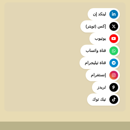
لينكد إن
إكس (تويتر)
يوتيوب
قناة واتساب
قناة تيليجرام
إنستغرام
ثريدز
تيك توك