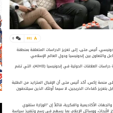
0
891
إندونيسي، أنيس متى، إلى تعزيز الدراسات المتعلقة بمنطقة
 والتعاون بين إندونيسيا ودول العالم الإسلامي.
جاء ذلك خلال نقاش عقده يوم الثلاثاء (6/5) مع جمعية دراسات العلاقات الدولية في إندونيسيا (AIHII)، التي تضم
ى منصة إكس، أكد أنيس متى أن الإقبال المتزايد من الطلبة
ل بتعزيز كفاءات الخريجين، لا سيما أولئك الذين سيلتحقون
والجهات الأكاديمية والفكرية، قائلاً إن “الوزارة ستقوي
ز الأبحاث، ووسائل الإعلام، بما يسهم في رسم وتنفيذ سياسة