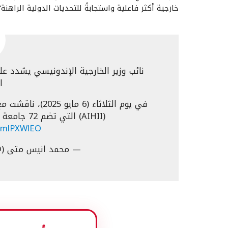
خارجية أكثر فاعلية واستجابةً للتحديات الدولية الراهنة”.
نائب وزير الخارجية الإندونيسي يشدد ع
ا
في يوم الثلاثاء 
(AIHII) التي تضم 72 جامعة تقدم برامج دراسات العلاقات الدولية.
CPmlPXWlEO
— محمد انيس متى (@nismatta_ar