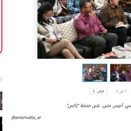
1
من
3
التالي
يسي، أنيس متى، على منصة “إكس”.
@anismatta_ar