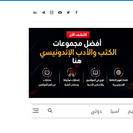
يم
آسيا
دولي