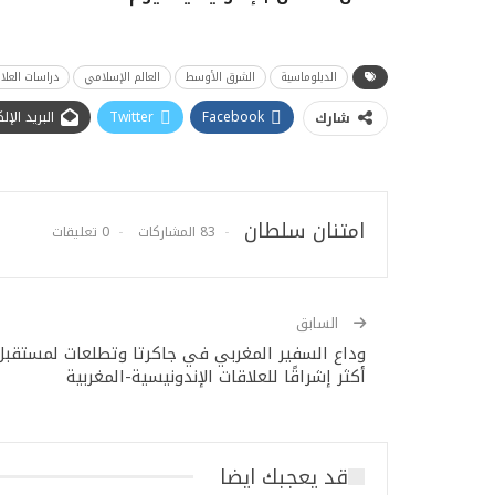
الدبلوماسية
الشرق الأوسط
العالم الإسلامي
دراسات العلا
Facebook
Twitter
البريد الإ
شارك
امتنان سلطان
83 المشاركات
0 تعليقات
السابق
وداع السفير المغربي في جاكرتا وتطلعات لمستقبل
أكثر إشراقًا للعلاقات الإندونيسية-المغربية
قد يعجبك ايضا