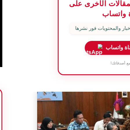
المقالات الأخرى على
 واتساب
بار والمحتويات فور نشرها
اة واتساب
ع أصدقائك!