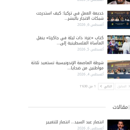
خديعة العمل في تركيا: كيف استدرجت
شبكات الاتجار بالبشر…
أغسطس 6, 2026
كتاب «غزة: ذات ليلة في جاكرتا» ينقل
المأساة الفلسطينية إلى…
أغسطس 5, 2026
شرطة العاصمة الإندونيسية تستعيد ثلاثة
مواطنين من ضحايا…
أغسطس 4, 2026
السابق
التالي
1 من 1٬630
مقالات
انتصار عبد السيد… انتصار للتغيير
أغسطس 6, 2026