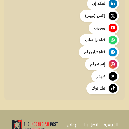
لينكد إن
إكس (تويتر)
يوتيوب
قناة واتساب
قناة تيليجرام
إنستغرام
ثريدز
تيك توك
الرئيسية
اتصل بنا
للإعلان