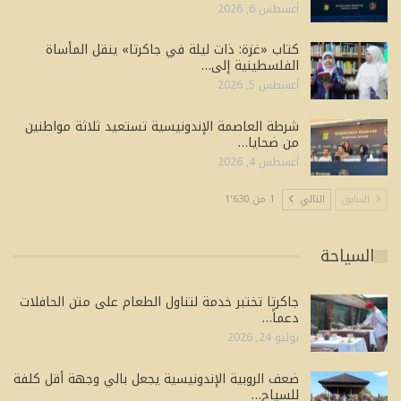
أغسطس 6, 2026
كتاب «غزة: ذات ليلة في جاكرتا» ينقل المأساة
الفلسطينية إلى…
أغسطس 5, 2026
شرطة العاصمة الإندونيسية تستعيد ثلاثة مواطنين
من ضحايا…
أغسطس 4, 2026
السابق
التالي
1 من 1٬630
السياحة
جاكرتا تختبر خدمة لتناول الطعام على متن الحافلات
دعماً…
يوليو 24, 2026
ضعف الروبية الإندونيسية يجعل بالي وجهة أقل كلفة
للسياح…