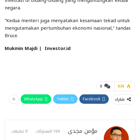
investasi di bidang-bidang yang menguntungkan kedua
negara.
“Kedua menteri juga menyatakan kesamaan tekad untuk
mengutamakan pertumbuhan ekonomi nasional,” tandas
Bruce.
Mukmin Majdi
|
I
nvestor.id
0
836
WhatsApp
Twitter
Facebook
شارك
مؤمن مجدى
164 المشاركات
0 تعليقات