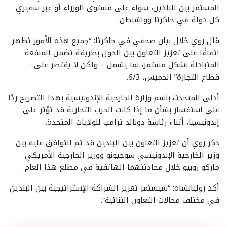
المستمر بين البلدين، سواء على مستوى الوزراء أو عبر سفيري
كل دولة في جاكرتا وواشنطن.
قال روي خلال بيان صحفي في جاكرتا: “جميع هذه الأمور تظهر
اتفاقًا على تعزيز التعاون بين الدول بطريقة تضمن المنفعة
المتبادلة بشكل مستمر، بما يشمل – ولكن لا يقتصر على –
قطاع التجارة” الخميس، 6/3.
أدلى المتحدث باسم وزارة الخارجية الإندونيسية بهذا التصريح ردًا
على استفسار بشأن ما إذا كانت الحرب التجارية قد تؤثر على
إندونيسيا، أثناء رئاسة دونالد ترامب للولايات المتحدة.
ذكر روي أن تعزيز التعاون بين البلدين قد تم التوافق عليه بين
وزير الخارجية الإندونيسي سوجيونو ووزير الخارجية الأمريكي
ماركو روبيو خلال محادثتهما الهاتفية في مطلع هذا العام.
أكد روليانشاه: “سيستمر تعزيز الشراكة الإستراتيجية بين البلدين
في مختلف مجالات التعاون الثنائية”.