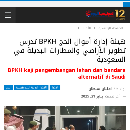
الصفحة الرئيسية
الأخبار
هيئة إدارة أموال الحج BPKH تدرس
تطوير الأراضي والمطارات البديلة في
السعودية
BPKH kaji pengembangan lahan dan bandara
alternatif di Saudi
الأخبار
الأخبار العربية الإندونيسية
الحج
بواسطة
امتنان سلطان
آخر تحديث
يناير 21, 2025