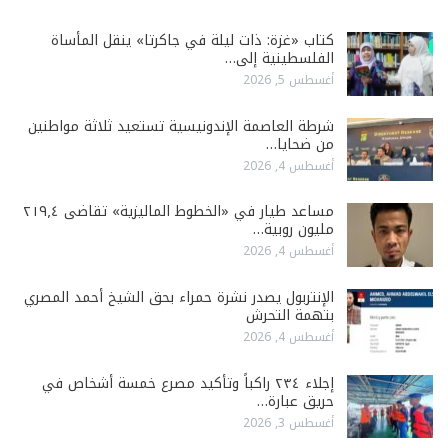
كتاب «غزة: ذات ليلة في جاكرتا» ينقل المأساة
الفلسطينية إلى…
أغسطس 5, 2026
شرطة العاصمة الإندونيسية تستعيد ثلاثة مواطنين
من ضحايا…
أغسطس 4, 2026
مساعد طيار في «الخطوط الماليزية» تقاضى ٢١٩٫٤
مليون روبية…
أغسطس 4, 2026
الإنتربول يصدر نشرة حمراء بحق الشيخ أحمد المصري
بتهمة التحرش
أغسطس 4, 2026
إجلاء ٢٣٤ راكباً وتأكيد مصرع خمسة أشخاص في
حريق عبارة…
أغسطس 3, 2026