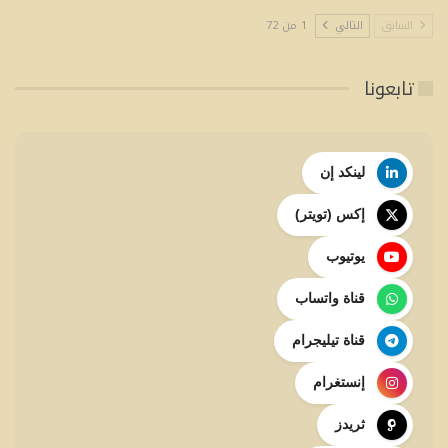
السابق
التالي
1 من 72
تابعونا
لينكد إن
إكس (تويتر)
يوتيوب
قناة واتساب
قناة تيليجرام
إنستغرام
ثريدز