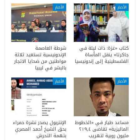
الأخبار
الأخبار
كتاب «غزة: ذات ليلة في
شرطة العاصمة
جاكرتا» ينقل المأساة
الإندونيسية تستعيد ثلاثة
الفلسطينية إلى إندونيسيا
مواطنين من ضحايا الاتجار
بالبشر في ليبيا
الأخبار
الأخبار
مساعد طيار في «الخطوط
الإنتربول يصدر نشرة حمراء
الماليزية» تقاضى ٢١٩٫٤
بحق الشيخ أحمد المصري
مليون روبية لتهريب
بتهمة التحرش