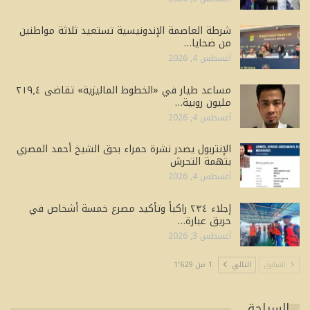
شرطة العاصمة الإندونيسية تستعيد ثلاثة مواطنين
من ضحايا…
أغسطس 4, 2026
مساعد طيار في «الخطوط الماليزية» تقاضى ٢١٩٫٤
مليون روبية…
أغسطس 4, 2026
الإنتربول يصدر نشرة حمراء بحق الشيخ أحمد المصري
بتهمة التحرش
أغسطس 4, 2026
إجلاء ٢٣٤ راكباً وتأكيد مصرع خمسة أشخاص في
حريق عبارة…
أغسطس 3, 2026
السابق
التالي
1 من 1٬629
السياحة