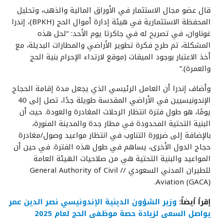
قال عضو مجال الاستثمار في الأوراق المالية والذهب، وتحليل
المحفظة الاستثمارية في هيئة إدارة أموال الحج (BPKH)، إندرا
غوناوان، في تصريح له في جاكرتا يوم الأحد: “لحل هذه
المشكلة، تم طرح فكرة تطوير الأراضي والمطارات البديلة، مع
أخذ الاعتبار بوجود الميقات (موقع لارتداء الإحرام بنية الحج
والعمرة).”
وأضاف إندرا أن العامل الرئيسي الذي يجعل مدة إقامة الحجاج
الإندونيسيين في الأراضي المقدسة طويلة جدًا، تصل إلى 40
يومًا، هو طول فترة انتظار الرحلات المغادرة والعودة. حيث أن
البنية التحتية المحدودة في مطار جدة والمدينة المنورة،
بالإضافة إلى ضرورة التناوب في انتظار مواعيد وصول/مغادرة
حجاج الدول الأخرى، يساهم في طول هذه الفترة. في حين أن
المواعيد والبنية التحتية هي من صلاحيات الهيئة العامة
للطيران المدني السعودي // General Authority of Civil
Aviation (GACA).
إقرأ أيضاً:
وزير الشؤون الدينية الإندونيسي نصر الدين عمر
يواصل السعي لزيادة حصة موظفي الحج لعام 2025