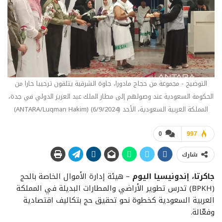
التوضيح - مجموعة من حجاج مادورا، جاوة الشرقية يتلقون ترحيبا حارا من
الحكومة السعودية عند وصولهم إلى مطار الملك عبد العزيز الدولي في جدة،
المملكة العربية السعودية، الأحد (6/9/2024) (ANTARA/Luqman Hakim)
0
997
شارك
جاكرتا، إندونيسيا اليوم
– هيئة إدارة الأموال الخاصة بالحج
(BPKH) تدرس تطوير الأراضي والمطارات البديلة في المملكة
العربية السعودية كخطوة نحو تحقيق حج بتكاليف اقتصادية
وفعّالة.