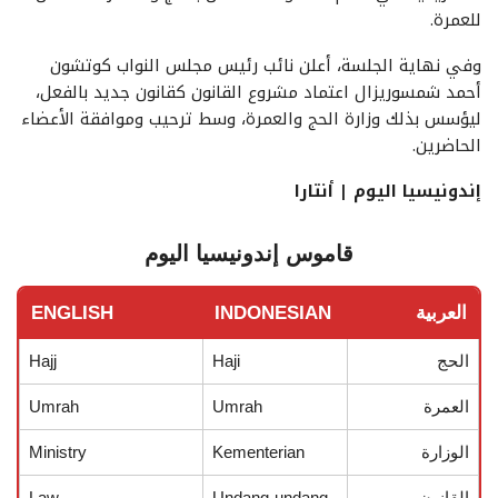
للعمرة.
وفي نهاية الجلسة، أعلن نائب رئيس مجلس النواب كوتشون
أحمد شمسوريزال اعتماد مشروع القانون كقانون جديد بالفعل،
ليؤسس بذلك وزارة الحج والعمرة، وسط ترحيب وموافقة الأعضاء
الحاضرين.
إندونيسيا اليوم | أنتارا
قاموس إندونيسيا اليوم
العربية
INDONESIAN
ENGLISH
الحج
Haji
Hajj
العمرة
Umrah
Umrah
الوزارة
Kementerian
Ministry
القانون
Undang-undang
Law