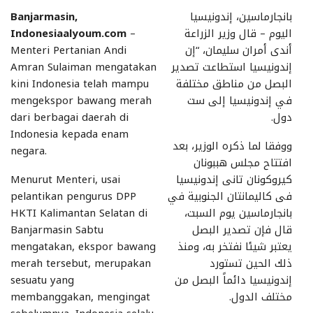
بانجارماسين، إندونيسيا
Banjarmasin,
اليوم – قال وزير الزراعة
–
Indonesiaalyoum.com
أندى أمران سليمان، “إن
Menteri Pertanian Andi
إندونيسيا استطاعت تصدير
Amran Sulaiman mengatakan
البصل من مناطق مختلفة
kini Indonesia telah mampu
في إندونيسيا إلى ست
mengekspor bawang merah
دول.
dari berbagai daerah di
Indonesia kepada enam
ووفقا لما ذكره الوزير، بعد
negara.
افتتاح مجلس هببونان
كيروكونان تانى إندونيسيا
Menurut Menteri, usai
فى كاليمانتان الجنوبية في
pelantikan pengurus DPP
بانجارماسين يوم السبت،
HKTI Kalimantan Selatan di
قال فإن تصدير البصل
Banjarmasin Sabtu
يعتبر شيئا نفتخر به، ومنذ
mengatakan, ekspor bawang
ذلك الحين تستورد
merah tersebut, merupakan
إندونيسيا دائماً البصل من
sesuatu yang
مختلف الدول.
membanggakan, mengingat