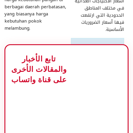
أسعار الاحتياجات الغذائية
berbagai daerah perbatasan,
في مختلف المناطق
yang biasanya harga
الحدودية التي ارتفعت
kebutuhan pokok
فيها أسعار الضروريات
melambung.
الأساسية.
قد يهمك:
مرض
جامبرانا يتسبب في
تابع الأخبار
موت عشرات البقر في
بانكولو
والمقالات الأخرى
على قناة واتساب
كما هو الحال في منطقة
الحدود من بابوا، من قبل
وصل سعر الأرز 20.000
روبية للكيلو الواحد، ولكن
مع ارتفاع إنتاج الأرز
الوطني ارتفاعا هائلا، والآن
انخفض سعر الأرز في