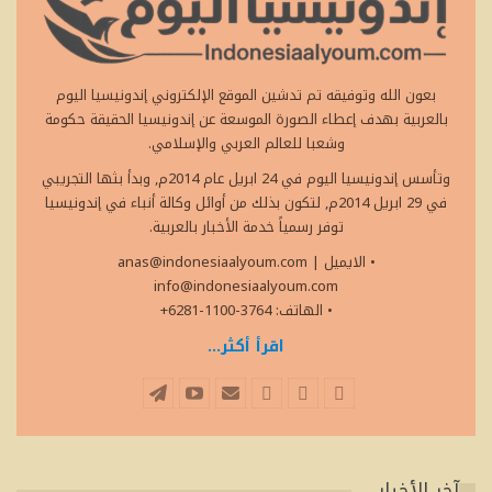
بعون الله وتوفيقه تم تدشين الموقع الإلكتروني إندونيسيا اليوم
بالعربية بهدف إعطاء الصورة الموسعة عن إندونيسيا الحقيقة حكومة
وشعبا للعالم العربي والإسلامي.
وتأسس إندونيسيا اليوم في 24 ابريل عام 2014م, وبدأ بثها التجريبي
في 29 ابريل 2014م, لتكون بذلك من أوائل وكالة أنباء في إندونيسيا
توفر رسمياً خدمة الأخبار بالعربية.
• الايميل
|
anas@indonesiaalyoum.com
info@indonesiaalyoum.com
• الهاتف: 3764-1100-6281+
اقرأ أكثر...
آخر الأخبار