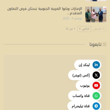
الإمارات وبابوا الغربية الجنوبية تبحثان فرص التعاون
المتقدم…
نوفمبر 4, 2025
السابق
التالي
1 من 72
تابعونا
لينكد إن
إكس (تويتر)
يوتيوب
قناة واتساب
قناة تيليجرام