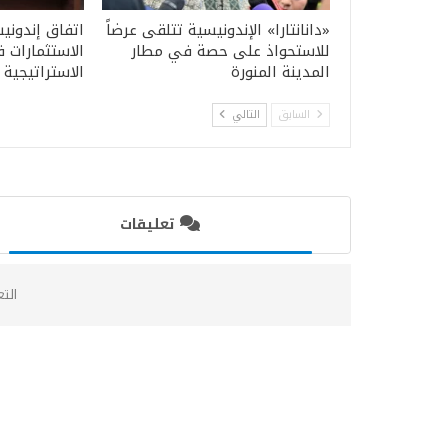
«دانانتارا» الإندونيسية تتلقى عرضاً
اتفاق إندون
للاستحواذ على حصة في مطار
الاستثمارات 
المدينة المنورة
الاستراتيجية
السابق
التالي
تعليقات
الت