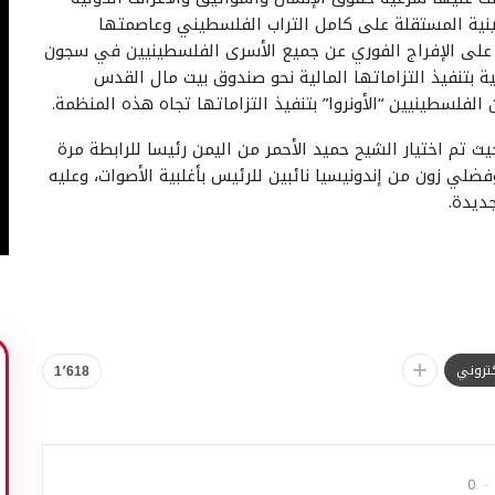
سطينية المستقلة على كامل التراب الفلسطيني وعاصمتها
 على الإفراج الفوري عن جميع الأسرى الفلسطينيين في سجون
ية بتنفيذ التزاماتها المالية نحو صندوق بيت مال القدس
الفلسطينيين “الأونروا” بتنفيذ التزاماتها تجاه هذه المنظمة.
ث تم اختيار الشيح حميد الأحمر من اليمن رئيسا للرابطة مرة
وفضلي زون من إندونيسيا نائبين للرئيس بأغلبية الأصوات، وعليه
ديدة.
لكتروني
1٬618
0