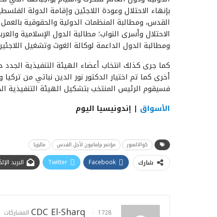
بإنهاء الاحتلال وعودة اللاجئين وإقامة الدولة الفل
القدس، ومطالبة المنظمات الدولية والحقوقية بالعمل
الاحتلال وأسرى النواب؛ مطالبة الدول الإسلامية والعرب
ومطالبة الدول الداعمة لوكالة الغوث وتشغيل اللاجئين 
كما جرى كذلك انتخاب أعضاء الهيئة التنفيذية الجدد حي
أخرى كما تم اختيار الدكتور نور الدين نباتي من تركيا 
فسيقوم الرئيس المنتخب بتشكيل الهيئة التنفيذية الج
الأسواق
| إندونيسيا اليوم
كوالالمبور
مؤتمر برلمانيون لأجل القدس
ماليزيا
Facebook
Twitter
البريد الإ
شارك
CDC El-Sharq
1728 المشاركات