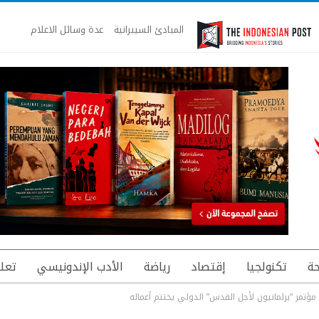
المبادئ السيبرانية
عدة وسائل الاعلام
ة
تكنولجيا
إقتصاد
رياضة
الأدب الإندونيسي
تعل
مؤتمر “برلمانيون لأجل القدس” الدولي يختتم أعماله