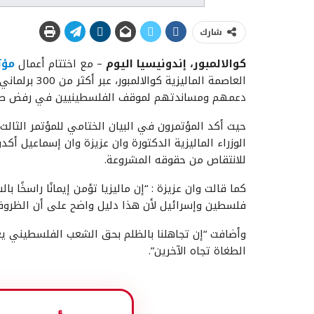
شارك
كوالالمبور، إندونيسيا اليوم
– مع اختتام أعمال
مؤت
دعمهم ومساندتهم لموقف الفلسطينيين في رفض صفقة 
حيث أكد المؤتمرون في البيان الختامي للمؤتمر الثالث 
الوزراء الماليزية الدكتورة وان عزيزة وان إسماعيل
للانتقاص من حقوقه المشروعة.
كما قالت وان عزيزة : “إن ماليزيا تؤمن إيمانًا راسخًا 
فلسطين وإسرائيل لأن هذا دليل واضح على أن الظروف ف
وأضافت “إن تجاهلنا بالظلم بحق الشعب الفلسطيني يعني أ
الطغاة تجاه الآخرين”.