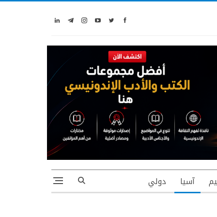
يم
آسيا
دولي