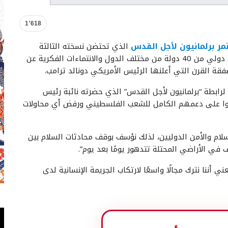
1٬618
مر برلمانيون لأجل القدس
الذي تحتضن نسخته الثالثة
العاصمة الماليزية كوالالمبور، عبر أكثر من 300 برلماني دولي من 40 دولة من مختلف الدول والانتماءات الفكرية عن
القرن التي أعلنها الرئيس الأمريكي دونالد ترامب.
لرابطة “برلمانيون لأجل القدس” الذي حضرته نائبة رئيس
 أكدوا على دعمهم الكامل للشعب الفلسطيني ورفض أي محاولات
بالسلام والأمن الدوليين، لذلك نؤسف بوقف محادثات السلام بين
ي الأراضي المحتلة تتدهور يومًا بعد يوم”.
ننا نترك مجالًا واسعًا لارتكاب الجريمة الإنسانية لدى