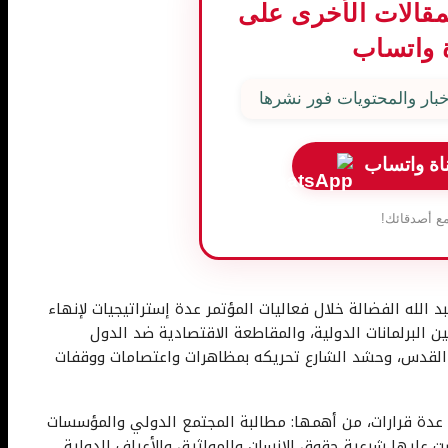
المقالات الأخرى على
 واتساب
بار والمحتويات فور نشرها
اة واتساب
ع أصدقائك!
د الله الفضالة خلال فعاليات المؤتمر عدة إستراتيجيات لإنهاء
بين البرلمانات الدولية، والمقاطعة الاقتصادية ضد الدول
 القدس، وحشد الشارع تحريكه بمظاهرات واعتصامات ووقفات
 عدة قرارات، من أهمها: مطالبة المجتمع الدولي والمؤسسات
صت عليها شرعية حقوق الإنسان والمواثيق والأعراف الدولية