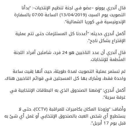
قال أندري يوونو –عضو في لجنة تنظيم الإنتخبات-: “بدأنا
التصويت يوم السبت (13/04/2019) الساعة 07:00 بالسفارة
الإندونيسية في كوريا الشمالية”.
أكمل أندري حديثه: “أعددنا كل المستلزمات حتى تتم عملية
الإقتراع بشكل ناجح”.
قال أندري أن عدد الناخبين هو 24 فرد، شاملين أفراد اللجنة
المنُطمة للإنتخابات.
لم تستمر عملية التصويت لمدة طويلة، حيث أنها بَقيت ساعة
واحدة فقط، وشَارك بها كل المسجلين في قوائم الناخبين هناك.
أكمل أندري: “وَضعنا الصندوق الذي به البطاقات الإنتخابية في
غرفة سرية”.
وأضاف: “وزودنا المكان بكاميرات للمراقبة (CCTV)، حتى لا
يستطيع أي شخص العبث بالصندوق الإنتخابي أو عَمل أي شئ به
قبل يوم 17 أبريل”.