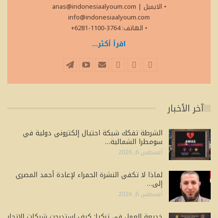
• الايميل
|
anas@indonesiaalyoum.com
info@indonesiaalyoum.com
• الهاتف: 3764-1100-6281+
اقرأ أكثر...
آخر الأخبار
الشرطة تفكك شبكة احتيال إلكتروني دولية في
سومطرا الشمالية…
أغسطس 6, 2026
لماذا لا تكفي النشرة الحمراء لإعادة أحمد المصري
إلى…
أغسطس 6, 2026
خديعة العمل في تركيا: كيف استدرجت شبكات الاتجار