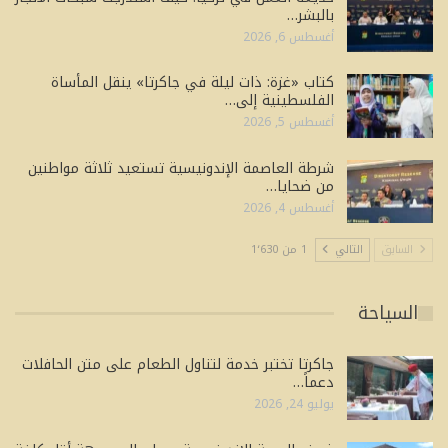
بالبشر…
أغسطس 6, 2026
كتاب «غزة: ذات ليلة في جاكرتا» ينقل المأساة
الفلسطينية إلى…
أغسطس 5, 2026
شرطة العاصمة الإندونيسية تستعيد ثلاثة مواطنين
من ضحايا…
أغسطس 4, 2026
السابق
التالي
1 من 1٬630
السياحة
جاكرتا تختبر خدمة لتناول الطعام على متن الحافلات
دعماً…
يوليو 24, 2026