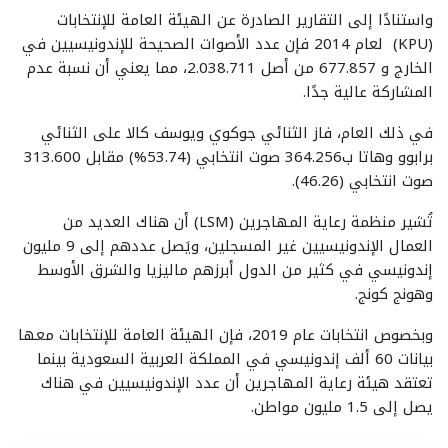
واستنادًا إلى التقارير الصادرة عن الهيئة العامة للإنتخابات
(KPU) لعام 2014 فإن عدد الأصوات الصحيحة للإندونيسيين في
الخارج و 677.857 من أصل 2.038.711، مما يعني أن نسبة عدم
المشاركة عالية جدًا.
في ذلك العام، فاز الثنائي جوكوي ويوسف كالا على الثنائي
برابوو وهاتا ب364.256 صوت انتخابي (53.74%) مقابل 313.600
صوت انتخابي (46.26).
تُشير منظمة رعاية المهاجرين (LSM) أن هناك العديد من
العمال الإندونيسيين غير المسجلين، ويَصل عددهم إلى 9 مليون
إندونيسي في كثير من الدول أبرزهم ماليزيا والشرق الأوسط
وهونج كونج.
وبخصوص انتخابات عام 2019، فإن الهيئة العامة للإنتخابات معها
بيانات 60 ألف إندونيسي في المملكة العربية السعودية بينما
تعتقد هيئة رعاية المهاجرين أن عدد الإندونيسيين في هناك
يصل إلى 1.5 مليون مواطن.