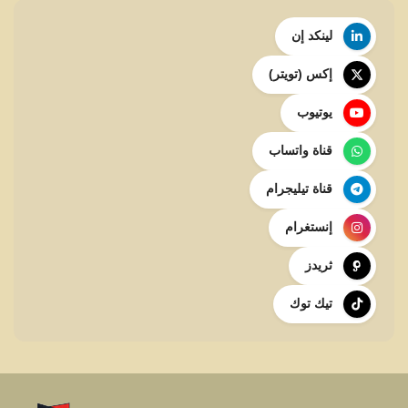
لينكد إن
إكس (تويتر)
يوتيوب
قناة واتساب
قناة تيليجرام
إنستغرام
ثريدز
تيك توك