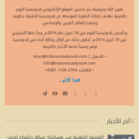
بعون الله وتوفيقه تم تدشين الموقع الإلكتروني إندونيسيا اليوم
بالعربية بهدف إعطاء الصورة الموسعة عن إندونيسيا الحقيقة حكومة
وشعبا للعالم العربي والإسلامي.
وتأسس إندونيسيا اليوم في 24 ابريل عام 2014م, وبدأ بثها التجريبي
في 29 ابريل 2014م, لتكون بذلك من أوائل وكالة أنباء في إندونيسيا
توفر رسمياً خدمة الأخبار بالعربية.
• الايميل
|
anas@indonesiaalyoum.com
info@indonesiaalyoum.com
• الهاتف: 3764-1100-6281+
اقرأ أكثر...
آخر الأخبار
الطريقة الخلوتية في نوسانتارا: رسالة دكتوراه لباحث