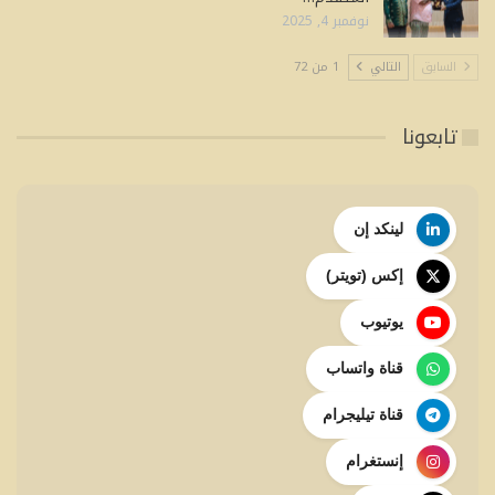
نوفمبر 4, 2025
السابق
التالي
1 من 72
تابعونا
لينكد إن
إكس (تويتر)
يوتيوب
قناة واتساب
قناة تيليجرام
إنستغرام