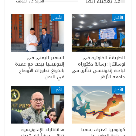
قد يعجبك ايضا
المزيد عن المؤلف
الأخبار
الأخبار
الطريقة الخلوتية في
السفير اليمني في
نوسانتارا: رسالة دكتوراه
إندونيسيا يبحث مع عمدة
لباحث إندونيسي تتألق في
باندونغ تطورات الأوضاع
جامعة الأزهر
في اليمن
الأخبار
الأخبار
كولومبيا تعترف رسميا
«دانانتارا» الإندونيسية
بسيادة المغرب على
تتلقى عرضاً للاستحواذ