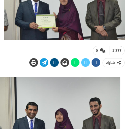
0
1٬377
شارك