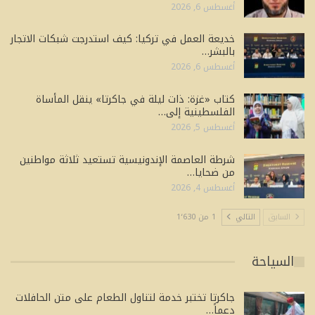
أغسطس 6, 2026
خديعة العمل في تركيا: كيف استدرجت شبكات الاتجار
بالبشر…
أغسطس 6, 2026
كتاب «غزة: ذات ليلة في جاكرتا» ينقل المأساة
الفلسطينية إلى…
أغسطس 5, 2026
شرطة العاصمة الإندونيسية تستعيد ثلاثة مواطنين
من ضحايا…
أغسطس 4, 2026
السابق
التالي
1 من 1٬630
السياحة
جاكرتا تختبر خدمة لتناول الطعام على متن الحافلات
دعماً…