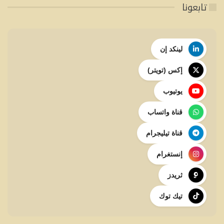
تابعونا
لينكد إن
إكس (تويتر)
يوتيوب
قناة واتساب
قناة تيليجرام
إنستغرام
ثريدز
تيك توك