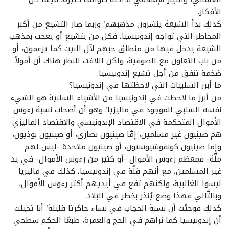
الأفكار.
كذلك بدأ الشيعة ينشرون مذهبهم؛ وربما صار التشيع من أكبر
المخاطر التي تواجه إندونيسيا، فكل من يتشيع أو يعجب بمذهب
الشيعة يدخل فيها من منطلق حبهم لآل البيت كما يزعمون، أو
من باب التعاون مع الصوفية، ولكن اللافت للنظر هناك أن أمولاً
ضخمة تنفق من أجل تشيع إندونيسيا.
ما أبرز السلبيات التي لاحظتها في إندونيسيا؟
من أبرز ما لاحظت في إندونيسيا من الأشياء السلبية هو الشيء
نفسه السلبي الموجود في ماليزيا؛ وهو أن أصحاب نسبة رءوس
الأموال المتحكمة في الاقتصاد الإندونيسي والاقتصاد الماليزي
هم صينيون غير مسلمين، إمَّا صينيون نصارى، أو صينيون بوذيون،
وإما صينيون كونفوشيوسيون، أو صينيون ملاحدة -ليس لهم
ملَّة- فمعظم رءوس الأموال -أو كثير من رءوس الأموال- في يد
غير المسلمين، مع أنهم قلَّة في إندونيسيا، كذلك في ماليزيا
ليسوا الغالبية، ولكنهم تقع في أيديهم أكثر رءوس الأموال،
وبالتَّالي فهذا وضع يُنذر بخطر في البلاد.
كذلك فوجئت أن نسبة الحجاب في نساء جاكرتا قليلة؛ أنا تخيلت
أن إندونيسيا كما نراهم في الحج والعمرة، طبعًا الحكم سطحي