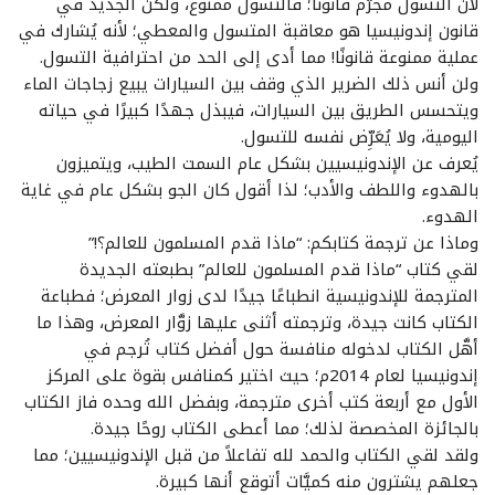
لأن التسول مجرَّم قانونًا؛ فالتسول ممنوع، ولكن الجديد في
قانون إندونيسيا هو معاقبة المتسول والمعطي؛ لأنه يُشارك في
عملية ممنوعة قانونًا! مما أدى إلى الحد من احترافية التسول.
ولن أنس ذلك الضرير الذي وقف بين السيارات يبيع زجاجات الماء
ويتحسس الطريق بين السيارات، فيبذل جهدًا كبيرًا في حياته
اليومية، ولا يُعَرِّض نفسه للتسول.
يُعرف عن الإندونيسيين بشكل عام السمت الطيب، ويتميزون
بالهدوء واللطف والأدب؛ لذا أقول كان الجو بشكل عام في غاية
الهدوء.
وماذا عن ترجمة كتابكم: “ماذا قدم المسلمون للعالم؟!”
لقي كتاب “ماذا قدم المسلمون للعالم” بطبعته الجديدة
المترجمة للإندونيسية انطباعًا جيدًا لدى زوار المعرض؛ فطباعة
الكتاب كانت جيدة، وترجمته أثنى عليها زوَّار المعرض، وهذا ما
أهَّل الكتاب لدخوله منافسة حول أفضل كتاب تُرجم في
إندونيسيا لعام 2014م؛ حيث اختير كمنافس بقوة على المركز
الأول مع أربعة كتب أخرى مترجمة، وبفضل الله وحده فاز الكتاب
بالجائزة المخصصة لذلك؛ مما أعطى الكتاب روحًا جيدة.
ولقد لقي الكتاب والحمد لله تفاعلاً من قبل الإندونيسيين؛ مما
جعلهم يشترون منه كميَّات أتوقع أنها كبيرة.