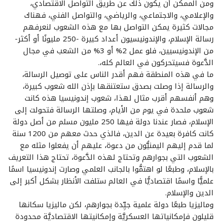
ومن الممكن أن يكون ذلك عن طريق التواصل الاقتصادي،
والإعلامي، والاجتماعي، والرياضي، والتواصل الفني، فهناك
مجالات كثيرة يمكن التواصل بها مع هذه الشعوب لنعرفهم
رسالة الإسلام، والإندونيسيون أعداد كبيرة -250 مليونًا أو أكثر-
من الإندونيسيين، فلو عمل 2% أو 3% من الشعب في مجال
الدَّعوة فسيتحركون في العالم كله،.
ما في هذه المنطقة فهم أقدر الناس على توصيل الرسالة،
والرسالة إذا وصلت بصدق ستعتنقها بإذن الله شعوب كبيرة،
وهم أنفسهم أقرب مثال لهذا، شعوب إندونيسيا هذه كانت
شعوب ملحدة في يوم من الأيام، وصلتها الرسالة فتحولت إلى
الإسلام، فصار عندنا دولة فيها 250 مليون مسلم من أصل دولة
كانت كافرة بعيدة عن الدين، فالذي حدث معهم من 1200 سنة
لما قدم إليهم اليمنيُّون من دعوة، عليهم أن يفعلوا مثله مع
الشعوب التي بجوارهم وتحتاج لهذه الدَّعوة، تحتاج هذا التعريف
بالإسلام، وطبعًا لو اهتمُّوا بالجانب العلمي وصارت إندونيسيا اسمًا
علميًّا واسمًا اقتصاديًّا في العالم ستلفت الأنظار بشكل أكبر إلى
الدين والإسلام.
وماليزيا طبعًا دولة علمية جيِّدة بجوارهم، لكن ماليزيا سكانها
قليلون فإمكانياتها العسكريَّة وإمكانيتها الاقتصاديَّة محدودة