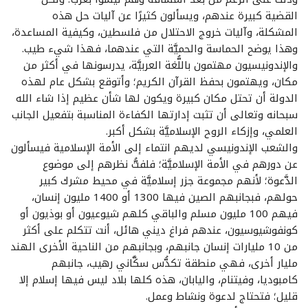
القضية كبيرة عندهم، ويسألون كثيرًا عن آليات حل هذه
المشكلة، وآليات خروج الاحتلال من فلسطين، وكيفية المساعدة،
وهذا يوضح الحماسة والحميَّة التي عندهما، فهذا شيء طيب.
والإندونيسيون مهتمون باللُّغة العربيَّة، يدرسونها في أكثر من
مكان، ويهتمون بحفظ القرآن الكريم؛ وأتوقع بشكل عام لهذه
الدولة أن تحتل مكان كبيرة ويكون لها شأن عظيم إذا شاء الله
سبحانه وتعالى أن تثبت إدارتها الكفاءة المناسبة بتفعيل الجانب
العلمي، وإزكاء الروح الإسلاميَّة بشكل أكبر.
والشعب الإندونيسي لديهم انتماء إلى الأمة الإسلامية فيسألون
عن دورهم في الأمة الإسلاميَّة؛ فلفتُّ نظرهم إلى موضوع
الدَّعوة؛ لأنهم مجموعة جزر إسلاميَّة في محيط مشرك كبير
حولهم، فبجانبهم الصين فيها 1300 أو 1400 مليون إنسان،
فيهم 100 مليون مسلم والباقي كلهم شيوعيون أو بوذيون أو
كونفوشيوسيون، عندهم فراغ ديني هائل، أنت تتكلم على أكثر
من 10 مليارات إنسان جانبهم، وبجانبهم من الناحية الأخرى الهند
مليار أخرى، فهي منطقة تكدُّس سكَّاني رهيب، جانبهم
كامبوديا، وفيتنام، واليابان، هذه كلها بلاد ليس فيها إسلام إلا
قليل؛ فتحتاج لدعوة ونشاط وعمل.