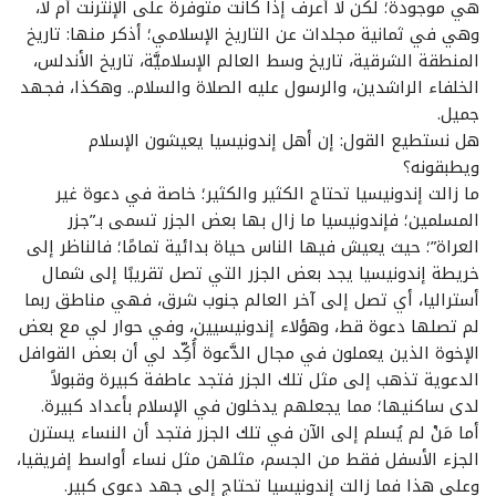
هي موجودة؛ لكن لا أعرف إذا كانت متوفرة على الإنترنت أم لا،
وهي في ثمانية مجلدات عن التاريخ الإسلامي؛ أذكر منها: تاريخ
المنطقة الشرقية، تاريخ وسط العالم الإسلاميَّة، تاريخ الأندلس،
الخلفاء الراشدين، والرسول عليه الصلاة والسلام.. وهكذا، فجهد
جميل.
هل نستطيع القول: إن أهل إندونيسيا يعيشون الإسلام
ويطبقونه؟
ما زالت إندونيسيا تحتاج الكثير والكثير؛ خاصة في دعوة غير
المسلمين؛ فإندونيسيا ما زال بها بعض الجزر تسمى بـ”جزر
العراة”؛ حيث يعيش فيها الناس حياة بدائية تمامًا؛ فالناظر إلى
خريطة إندونيسيا يجد بعض الجزر التي تصل تقريبًا إلى شمال
أستراليا، أي تصل إلى آخر العالم جنوب شرق، فهي مناطق ربما
لم تصلها دعوة قط، وهؤلاء إندونيسيين، وفي حوار لي مع بعض
الإخوة الذين يعملون في مجال الدَّعوة أُكِّد لي أن بعض القوافل
الدعوية تذهب إلى مثل تلك الجزر فتجد عاطفة كبيرة وقبولاً
لدى ساكنيها؛ مما يجعلهم يدخلون في الإسلام بأعداد كبيرة.
أما مَنْ لم يُسلم إلى الآن في تلك الجزر فتجد أن النساء يسترن
الجزء الأسفل فقط من الجسم، مثلهن مثل نساء أواسط إفريقيا،
وعلى هذا فما زالت إندونيسيا تحتاج إلى جهد دعوي كبير.