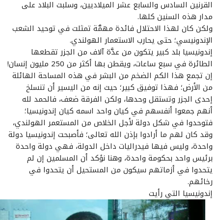
القرنين السادس والسابع عشر الميلاديين، وسلبت البلاد على
مدار هذه السنين كلها.
ولكن كان لهذا الاحتلال فائدة مهمَّة تمثلت في توحيد الشعب
الإندونيسي؛ حتى يحارب الاستعمار الهولندي.
إندونيسيا بلد كبير يتكون من عدَّة آلاف من الجزر تقطعها
الطائرة في سبع ساعات، ويقطن بها أكثر من 250 مليون إنسان!
إن تجمع هذا الكم الضخم من البشر في هذه المساحة الهائلة
من الأرض؛ فهذا توفيق كبير؛ حيث إنه من اليسير أن تنسلخ
إحدى الجزر وتستقل وحدها، ولكن الفرقة ضعف، فالحمد لله
أنهم جمعوا أنفسهم في كيان واحد اسمه كيان إندونيسيا؛
فتوحدوا في شكل دولة لأجل الخلاص من المستعمر الهولندي،
وقد كان لهم ما أرادوا بإذن الله تعالى؛ فأصبحت إندونيسيا دولة
واحدة، وليس فيها فيدراليات داخل الدولة، فهي دولة واحدة
برئيس واحد بحكومة واحدة، وهنا نؤكد أن المسلمين إن لم
يتحدوا في أزماتهم سيكون من المستحيل أن يتحدوا في
رخائهم.
إندونيسيا التي رأيت