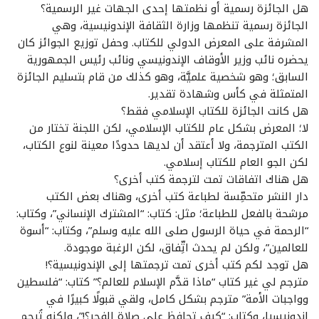
هل الجائزة رسمية أو نظمتها إحدى الجهات غير الرسمية؟
الجائزة رسمية تنظمها وزارة الثقافة الإندونيسية، وهي
المشرفة على المعرض الدولي للكتاب. وحفل توزيع الجوائز كان
يحضره نائب وزير الأوقاف الإندونيسي ونائب رئيس الجمهورية
السابق؛ وهو شخصية علميَّة، وهو كذلك من قام بتسليم الجائزة
المتمثلة في كأس وشهادة تقدير.
هل كانت الجائزة للكتاب الإسلامي فقط؟
لا؛ المعرض بشكل عام للكتاب الإسلامي، لكن اللجنة تختار من
الكتب المترجمة، ولا أعتقد أن لديها حدودًا معينة لنوع الكتاب،
لكن الجو العام للكتاب إسلامي.
هل هناك اتفاقات تمت لترجمة كتب أخرى؟
دار النشر متحمِّسة لطباعة كتب أخرى، وهناك بعض الكتب
مرشحة بالفعل للطباعة؛ مثل: كتاب: “المشترك الإنساني”، وكتاب:
“الرحمة في حياة الرسول صلى الله عليه وسلم”، وكتاب: “أسوة
للعالمين”، ولكن لم يحدث اتِّفاق، لكن الرغبة موجودة.
هل توجد لكم كتب أخرى تمت ترجمتها إلى الإندونيسية؟!
مترجم لي غير كتاب “ماذا قدَّم الإسلام للعالم؟” كتاب: “فلسطين
وواجبات الأمة” مترجم بشكل كامل، ولقي قبولًا كبيرًا في
إندونيسيا، وكتاب: “كيف تحافظ على صلاة الفجر؟!”، ولكنه تُرجم