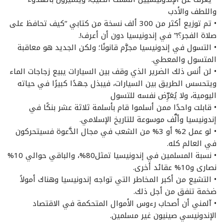
واللطف والأدب
• تم توزيع أكثر من 300 ألف نسخة من كتابي “كيف تحافظ على
صلاة الفجر؟!” في إندونيسيا دون أن أعرف!.
• التسول في إندونيسيا مجرَّم قانونًا؛ ولكن الجديد هو معاقبة
المتسول والمعطي.
• لن أنس ذلك الضرير الذي وقف بين السيارات يبيع زجاجات الماء
ويتحسس الطريق بين السيارات، فيبذل جهدًا كبيرًا في حياته
اليومية، ولا يُعَرِّض نفسه للتسول
• قابلت واحدًا ممن أسلموا قام بأسلمة ثلاثة عشر بنكًا في
إندونيسيا وألَّف موسوعة للتاريخ الإسلامي.
• لو عمل 2% أو 3% من الشعب في مجال الدَّعوة فسيتحركون
في العالم كله.
• نسبة المسلمين في إندونيسيا تمثل80%، والباقي حوالي 10%
نصارى و10% عقائد أخرى.
• التشيع من أكبر المخاطر التي تواجه إندونيسيا وهناك أمولاً
ضخمة تنفق من أجل ذلك.
• آلمني أن أصحاب رءوس الأموال المتحكمة في الاقتصاد
الإندونيسي صينيون غير مسلمين.