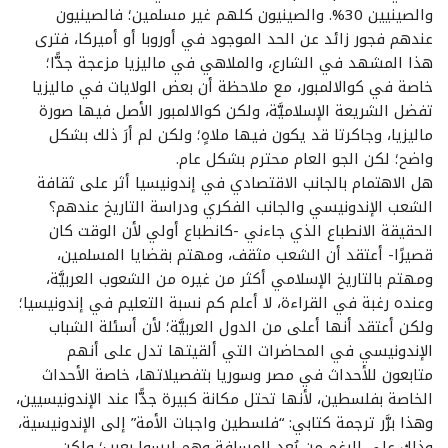
والصينيين 30%. والصينيون كلهم غير مسلمين؛ فالصينيون
عندهم فجور زائد عن الحد الموجود في أوروبا أو أميركا، فترى
هذا المشهد في الشارع، والملاهي في ماليزيا مزعجة جدًّا؛
خاصة في كوالالمبور، مع ملاحظة أن بعض الولايات في ماليزيا
تفضل الشريعة الإسلاميَّة، ولكن كوالالمبور الأصل فيها صورة
ماليزيا، وجاكرتا قد يكون فيها ملاهٍ؛ ولكن لم أرَ ذلك بشكل
واضح؛ لكن الجو العام محترم بشكل عام.
هل الاهتمام بالجانب الاقتصادي في إندونيسيا أثر على ثقافة
الشعب الإندونيسي والجانب الفكري ودراسة التاريخ عندهم؟
الحقيقة الانطباع الذي جاءني -كانطباع أولي لأن الوقت كان
قصيرًا- أعتقد أن الشعب مثقف، ومهتم بقضايا المسلمين،
ومهتم بالتاريخ الإسلامي أكثر من غيره من الشعوب العربيَّة،
وعنده رغبة في القراءة، لا أعلم كم نسبة التعليم في إندونيسيا؛
ولكن أعتقد أنها أعلى من الدول العربيَّة؛ لأن أسئلة الشباب
الإندونيسي في المحاضرات التي ألقيتها تدل على أنهم
متابعون للأحداث في مصر وسوريا بتفصيلاتها، خاصة الأحداث
الخاصة بفلسطين، لأنها تحتل مكانة كبيرة جدًّا عند الإندونيسيين،
وهذا برَّر ترجمة كتابي: “فلسطين واجبات الأمة” إلى الإندونيسية،
وذلك على الرغم من بُعد المسافة وهم ليسوا بعرب؛ ولكن