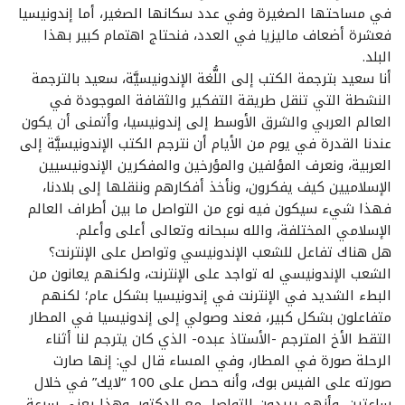
في مساحتها الصغيرة وفي عدد سكانها الصغير، أما إندونيسيا
فعشرة أضعاف ماليزيا في العدد، فنحتاج اهتمام كبير بهذا
البلد.
أنا سعيد بترجمة الكتب إلى اللُّغة الإندونيسيَّة، سعيد بالترجمة
النشطة التي تنقل طريقة التفكير والثقافة الموجودة في
العالم العربي والشرق الأوسط إلى إندونيسيا، وأتمنى أن يكون
عندنا القدرة في يوم من الأيام أن نترجم الكتب الإندونيسيَّة إلى
العربية، ونعرف المؤلفين والمؤرخين والمفكرين الإندونيسيين
الإسلاميين كيف يفكرون، ونأخذ أفكارهم وننقلها إلى بلادنا،
فهذا شيء سيكون فيه نوع من التواصل ما بين أطراف العالم
الإسلامي المختلفة، والله سبحانه وتعالى أعلى وأعلم.
هل هناك تفاعل للشعب الإندونيسي وتواصل على الإنترنت؟
الشعب الإندونيسي له تواجد على الإنترنت، ولكنهم يعانون من
البطء الشديد في الإنترنت في إندونيسيا بشكل عام؛ لكنهم
متفاعلون بشكل كبير، فعند وصولي إلى إندونيسيا في المطار
التقط الأخ المترجم -الأستاذ عبده- الذي كان يترجم لنا أثناء
الرحلة صورة في المطار، وفي المساء قال لي: إنها صارت
صورته على الفيس بوك، وأنه حصل على 100 “لايك” في خلال
ساعتين، وأنهم يريدون التواصل مع الدكتور، وهذا يعني سرعة