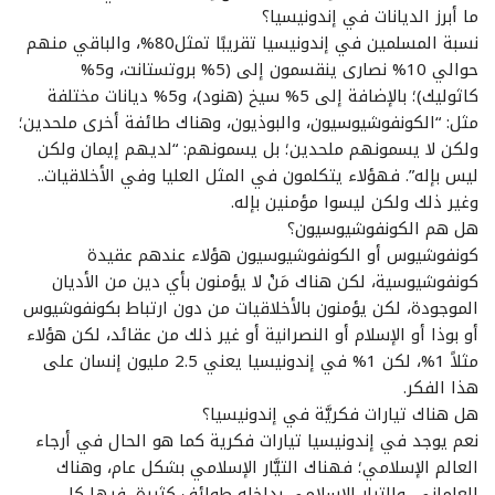
ما أبرز الديانات في إندونيسيا؟
نسبة المسلمين في إندونيسيا تقريبًا تمثل80%، والباقي منهم
حوالي 10% نصارى ينقسمون إلى (5% بروتستانت، و5%
كاثوليك)؛ بالإضافة إلى 5% سيخ (هنود)، و5% ديانات مختلفة
مثل: “الكونفوشيوسيون، والبوذيون، وهناك طائفة أخرى ملحدين؛
ولكن لا يسمونهم ملحدين؛ بل يسمونهم: “لديهم إيمان ولكن
ليس بإله”. فهؤلاء يتكلمون في المثل العليا وفي الأخلاقيات..
وغير ذلك ولكن ليسوا مؤمنين بإله.
هل هم الكونفوشيوسيون؟
كونفوشيوس أو الكونفوشيوسيون هؤلاء عندهم عقيدة
كونفوشيوسية، لكن هناك مَنْ لا يؤمنون بأي دين من الأديان
الموجودة، لكن يؤمنون بالأخلاقيات من دون ارتباط بكونفوشيوس
أو بوذا أو الإسلام أو النصرانية أو غير ذلك من عقائد، لكن هؤلاء
مثلاً 1%، لكن 1% في إندونيسيا يعني 2.5 مليون إنسان على
هذا الفكر.
هل هناك تيارات فكريَّة في إندونيسيا؟
نعم يوجد في إندونيسيا تيارات فكرية كما هو الحال في أرجاء
العالم الإسلامي؛ فهناك التيَّار الإسلامي بشكل عام، وهناك
العلماني، والتيار الإسلامي بداخله طوائف كثيرة، فيها كل