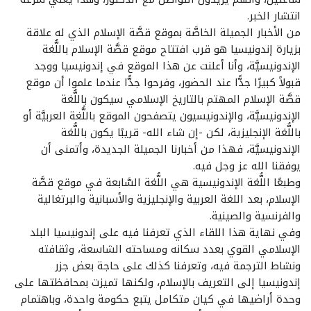
انتشار الخبر.
من الأخبار الجميلة الخاصَّة بموقع قصَّة الإسلام الذي له علاقة
بزيارة إندونيسيا هو قرب افتتاح موقع قصَّة الإسلام باللُّغة
الإندونيسيَّة، وأنا أعلنت عن هذا الموقع في إندونيسيا ووجد
قبولاً كبيرًا جدًّا عند الحضور، وفرحوا جدًّا عندما علموا أن موقع
قصَّة الإسلام المهتم بالتاريخ الإسلامي سيكون باللُّغة
الإندونيسيَّة، والإندونيسيون يتصفحون الموقع باللُّغة العربيَّة أو
باللُّغة الإنجليزية، لكن -إن شاء الله- قريبًا يكون باللُّغة
الإندونيسيَّة، فهذا من أخبارنا الجميلة الجديدة، وأتمنى أن
يوفقنا الله عز وجل فيه.
وطبعًا اللُّغة الإندونيسية هي اللُّغة السَّابعة في موقع قصَّة
الإسلام، بعد اللغة العربية والإنجليزية والأسبانية والبرتغالية
والفرنسية والصينية.
وفي نهاية هذا اللقاء الذي تعرفنا فيه على إندونيسيا البلد
الإسلامي القوي بعدد سكانه ومساحته الشاسعة، وثقافته
ونشاط الترجمة فيه، وتعرفنا كذلك على حاجة بعض جزر
إندونيسيا إلى التعريف بالإسلام، ولكنها تميزت بمحافظتها على
وحدة أراضيها في كيان متكامل يتبع حكومة واحدة، وباهتمام