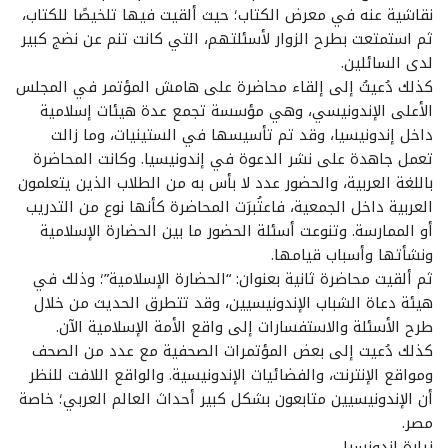
نقاشية عنه في معرض الكتاب؛ حيث ألقيت فيها تلخيصًا للكتاب،
ثم استمتعت بطرح الزوار لأسئلتهم، التي كانت تنم عن نضج كبير
لدى السائلين.
كذلك دُعيتُ إلى إلقاء محاضرة على هامش المؤتمر في المجلس
الأعلى الإندونيسي، وهي مؤسسة تجمع عدة هيئات إسلامية
داخل إندونيسيا، وقد تم تأسيسها في الستينيات، وما زالت
تعمل جاهدة على نشر الدعوة في إندونيسيا. وكانت المحاضرة
باللغة العربية، والحضور عدد لا بأس به من الطلاب الذين يتعلمون
العربية داخل الجمعية، فاعتُبرَت المحاضرة كأنها نوع من التدريب
أو الممارسة. وتنوعت أسئلة الحضور ما بين الحضارة الإسلامية
ونشأتها وأسباب قيامها.
ثم ألقيت محاضرة ثانية بعنوان: “الحضارة الإسلامية”؛ وذلك في
هيئة دعاة الشباب الإندونيسيين، وقد تتطرق الحديث من خلال
طرح الأسئلة والاستفسارات إلى واقع الأمة الإسلامية الآن.
كذلك دُعيت إلى بعض المؤتمرات الصحفية مع عدد من الصحف
ومواقع الإنترنت، والفضائيات الإندونيسية. والواقع اللافت للنظر
أن الإندونيسيين متابعون بشكل كبير أحداث العالم العربي؛ خاصة
مصر.
زيارة اندونسيا