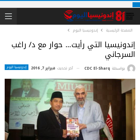
الصفحة الرئيسية
إندونيسيا اليوم
إندونيسيا التي رأيت… حوار مع د/ راغب
السرجاني
إندونيسيا اليوم
آخر تحديث
فبراير 7, 2016
بواسطة
CDC El-Sharq