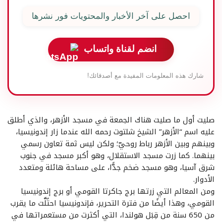
احصل على آخر الأخبار والمحتويات فور نشرها
انضم لقناة واتساب
شارك هذه المعلومات المفيدة مع أصدقائك!
صليت أول ما صليت هناك الجمعة في مسجد الأزهر، والذي أطلق
عليه اسم “الأزهر” الشيخ شلتوت رحمه الله عندما زار إندونيسيا،
وبينهم وبين الأزهر رباط روحيّ؛ ولكن ليس ثمة تعاون رسمي
بينهما. كما زرت مسجد الاستقلال، وهو أكبر مسجد في جنوب
شرق آسيا، وهو مسجد ضخم جدًّا، على مساحة هائلة ومتعدد
الأدوار.
ومن المعالم التي زرتها برج جاكرتا القومي أو برج إندونيسيا
القومي، وهذا أيضًا من فترة التحرير، فإندونيسيا احتُلَّت ما يقرب
من 650 سنة من قِبَل هولندا، التي أكثرت من مستعمراتها في