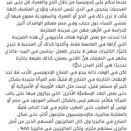
عندما نحكم على إندونيسيا من خلال الحج والعمرة، لأن حتى غير
المحجبات يتحجبن في الحج، تلبس الحجاب وتؤدي المناسك كلها،
فأنت لا ترى ذلك في الحج أو العمرة، والسعودية ممنوع فيها أن
تمشي النساء دون حجاب، وفي مصر معظم الوافدات أتين
للدراسة في الأزهر، فهن من شريحة الملتزمة.
لذا تحدثت مع بعض الإخوة هناك، فأخبروني أن هذه الشريحة
التي أراها في العاصمة فقط، وأكدوا كذلك أن المحجبة لا تخرج
كثيرًا، الكثيرات منهن لا يخرجن للعمل -يجلسن في البيت- فالذي
يظهر في الطرقات هنَّ اللاتي يعملن، كذلك طبيعة جاكرتا
تحديدًا هي أكثر المدن تحرُّرًا.
لكن في الوقت ذاته يبدو في الشارع الإندونيسي الأدب، فلا تجد
الإعلانات الخارجة في الشارع إلا قليلاً، نعم المرأة متبرجة بشكل
كبير أو مستفز قليل، ليست مثل البلاد الأوربية أو الأميركية أو
حتى بعض البلاد الإسلاميَّة الأخرى؛ التي يركزون فيها على جانب
المرأة؛ فالأمر عندهم ليس بالشكل السافر الموجود في مصر أو
تونس أو المغرب، حتى المغرب ملتزم في هذا الجانب قليلًا
بالمقارنة بماليزيا، فالإندونيسيون ملتزمون أكثر، حتى شكل
الشارع في ماليزيا وإن كان الماليزيون أنفسهم الذين من أصل
ماليزي سمتهم ملتزم، ولكن الماليزيين في ماليزيا 60% ،