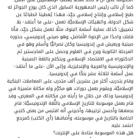
كما أن نائب رئيس الجمهورية السابق الذي كان يوزع الجوائز له
طبع إسلامي وإنتاج إسلامي جيِّد، فهذا يُعطينا انطباعًا عن
شكل الدولة، والهيئات الإسلاميَّة تعمل -على ما أعتقد- بلا
تضييق؛ كذلك عملية أسلمة البنوك مثلًا تعمل بشكل جيِّد، فأنا
قابلت واحدًا من الإخوة الأفاضل، وهو صيني إندونيسي، جذوره
صينية ويعيش في إندونيسيا وكان نصرانيًّا وأسلم وهو في
المرحلة الثانوية وبرع في العلوم وحصل على الماجستير ثم
الدكتوراه في الاقتصاد الإسلامي ويتكلم باللغة الصينية
والإندونيسية والعربية والإنجليزية، وإلى الآن -على ما أعتقد-
عمل أسلمة لثلاثة عشر بنكًا في إندونيسيا.
وقام بتدريب أكثر من عشرين ألف متدرب على المعاملات البنكية
الإسلاميَّة، ويقوم بعمل دورات، هو مكرَّم وله مكانة متميزة في
إندونيسيا وذلك من خلال ما رأيته من مكانته في المعرض، وقد
قام بعمل موسوعة للتاريخ الإسلامي باللُّغة الإندونيسيَّة؛ قام
بجمعها وأحسن ترتيبها، وأخبرني أنه اقتبس من بعض كتبي
الخاصة بالتاريخ في موسوعته، وأضافها (أي الكتب) كمرجع
اعتمد عليه.
هل هذه الموسوعة متاحة على الإنترنت؟