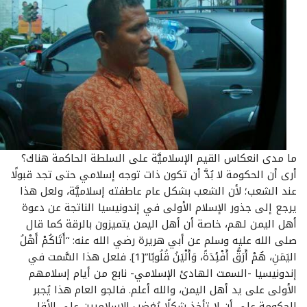
ما مدى انعكاس القيم الإسلاميَّة على السلطة الحاكمة هناك؟
أرى أن الحكومة لا بُدَّ أن تكون ذات توجه إسلامي حتى تجد قبولًا
عند الشعب؛ لأن الشعب بشكل عام عاطفته إسلاميَّة، ولعل هذا
يرجع إلى جذور الإسلام الأولى في إندونيسيا الناتجة عن دعوة
أهل اليمن لهم، خاصة أن أهل اليمن يتميزون بالرقة كما قال
صلى الله عليه وسلم عن أبي هريرة رضي الله عنه: “أَتَاكُمْ أَهْلُ
اليَمَنِ، هُمْ أَرَقُّ أَفْئِدَةً، وَأَلْيَنُ قُلُوبًا”[1]. فلعل هذا السَّمت في
إندونيسيا -السمت الهادئ الإسلامي- نابع من أيام إسلامهم
الأولى على يد أهل اليمن، والله أعلم. فالجو العام هذا يُجبر
الحكومة على أن لا تأخذ شكلًا يُغضب الإسلاميين على الأقل.