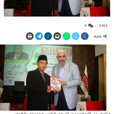
0
1٬613
شارك
• يُعرف عن الإندونيسيين السمت الطيب، ويتميزون بالهدوء