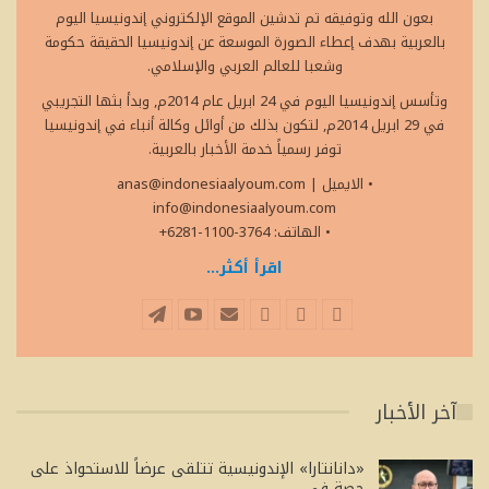
بعون الله وتوفيقه تم تدشين الموقع الإلكتروني إندونيسيا اليوم
بالعربية بهدف إعطاء الصورة الموسعة عن إندونيسيا الحقيقة حكومة
وشعبا للعالم العربي والإسلامي.
وتأسس إندونيسيا اليوم في 24 ابريل عام 2014م, وبدأ بثها التجريبي
في 29 ابريل 2014م, لتكون بذلك من أوائل وكالة أنباء في إندونيسيا
توفر رسمياً خدمة الأخبار بالعربية.
• الايميل
|
anas@indonesiaalyoum.com
info@indonesiaalyoum.com
• الهاتف: 3764-1100-6281+
اقرأ أكثر...
آخر الأخبار
«دانانتارا» الإندونيسية تتلقى عرضاً للاستحواذ على
حصة في…