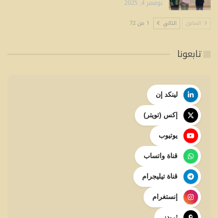
نوفمبر 4, 2025
السابق
التالي
1 من 72
تابعونا
لينكد إن
إكس (تويتر)
يوتيوب
قناة واتساب
قناة تيليجرام
إنستغرام
ثريدز