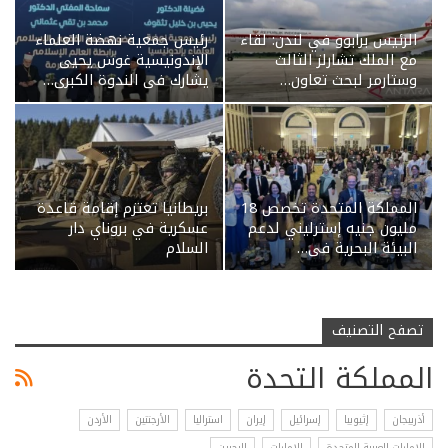
الرئيس برابوو في لندن: لقاء
رئيس جمعية نهضة العلماء
مع الملك تشارلز الثالث
الإندونيسية غوس يحيى
وستارمر لبحث تعاون…
يشارك في الندوة الكبرى…
المملكة المتحدة تخصص 18
بريطانيا تعتزم إقامة قاعدة
مليون جنيه إسترليني لدعم
عسكرية في بروناي دار
البيئة البحرية في…
السلام
تصفح التصنيف
المملكة التحدة
أذربيجان
إثيوبيا
إسرائيل
إيران
استراليا
الأرجنتين
الأردن
الإمارات العربية المتحدة
الامارات
البحرين