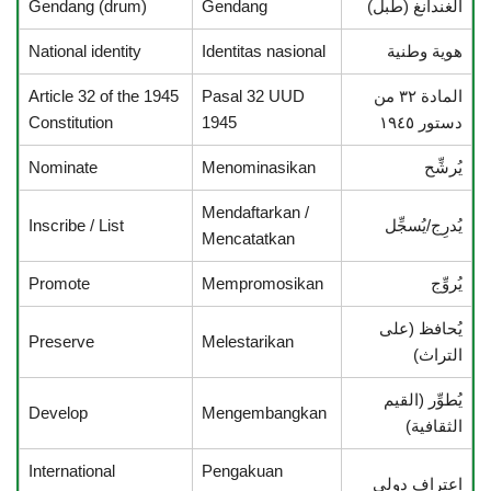
الغندانغ (طبل)
Gendang
Gendang (drum)
هوية وطنية
Identitas nasional
National identity
المادة ٣٢ من
Pasal 32 UUD
Article 32 of the 1945
دستور ١٩٤٥
1945
Constitution
يُرشِّح
Menominasikan
Nominate
Mendaftarkan /
يُدرِج/يُسجِّل
Inscribe / List
Mencatatkan
يُروِّج
Mempromosikan
Promote
يُحافظ (على
Preserve
Melestarikan
التراث)
يُطوِّر (القيم
Develop
Mengembangkan
الثقافية)
International
Pengakuan
اعتراف دولي