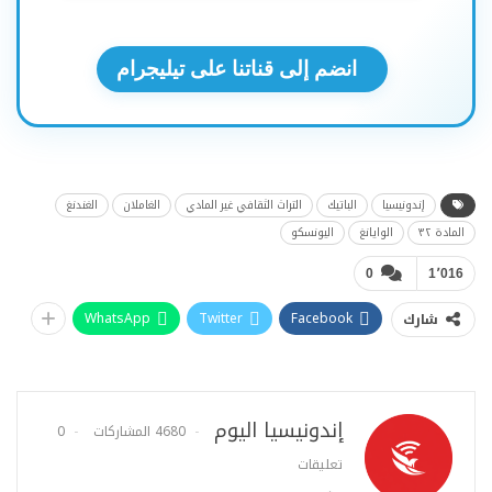
انضم إلى قناتنا على تيليجرام
إندونيسيا
الباتيك
التراث الثقافي غير المادي
الغاملان
الغندنغ
المادة ٣٢
الوايانغ
اليونسكو
0
1٬016
WhatsApp
Twitter
Facebook
شارك
إندونيسيا اليوم
4680 المشاركات
0
تعليقات