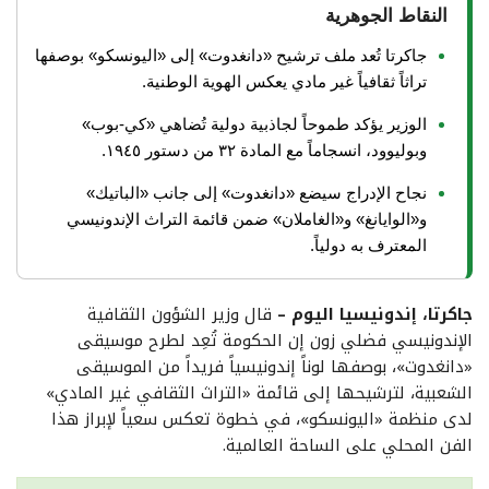
النقاط الجوهرية
جاكرتا تُعد ملف ترشيح «دانغدوت» إلى «اليونسكو» بوصفها
تراثاً ثقافياً غير مادي يعكس الهوية الوطنية.
الوزير يؤكد طموحاً لجاذبية دولية تُضاهي «كي-بوب»
وبوليوود، انسجاماً مع المادة ٣٢ من دستور ١٩٤٥.
نجاح الإدراج سيضع «دانغدوت» إلى جانب «الباتيك»
و«الوايانغ» و«الغاملان» ضمن قائمة التراث الإندونيسي
المعترف به دولياً.
جاكرتا، إندونيسيا اليوم –
قال وزير الشؤون الثقافية
الإندونيسي فضلي زون إن الحكومة تُعِد لطرح موسيقى
«دانغدوت»، بوصفها لوناً إندونيسياً فريداً من الموسيقى
الشعبية، لترشيحها إلى قائمة «التراث الثقافي غير المادي»
لدى منظمة «اليونسكو»، في خطوة تعكس سعياً لإبراز هذا
الفن المحلي على الساحة العالمية.