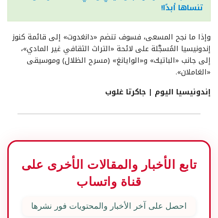
تنساها أبدًا!
وإذا ما نجح المسعى، فسوف تنضم «دانغدوت» إلى قائمة كنوز
إندونيسيا المُسجَّلة على لائحة «التراث الثقافي غير المادي»،
إلى جانب «الباتيك» و«الوايانغ» (مسرح الظلال) وموسيقى
«الغاملان».
إندونيسيا اليوم | جاكرتا غلوب
تابع الأخبار والمقالات الأخرى على
قناة واتساب
احصل على آخر الأخبار والمحتويات فور نشرها