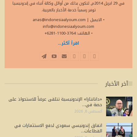
في 29 ابريل 2014م, لتكون بذلك من أوائل وكالة أنباء في إندونيسيا
توفر رسمياً خدمة الأخبار بالعربية.
• الايميل
|
anas@indonesiaalyoum.com
info@indonesiaalyoum.com
• الهاتف: 3764-1100-6281+
اقرأ أكثر...
آخر الأخبار
«دانانتارا» الإندونيسية تتلقى عرضاً للاستحواذ على
حصة في…
أغسطس 8, 2026
اتفاق إندونيسي سعودي لدفع الاستثمارات في
القطاعات…