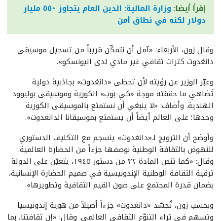
إقرأ أيضا:
وزارة المالية: الدين العام يتجاوز ٥٥٠ مليار
دولار لكنه في نطاق آمن
وقال زون، الأربعاء: «آمل أن نتمكّن قريباً من تسجيل موسيقى
دانغدوت كتراث ثقافي غير مادي لدى اليونسكو».
وعبّر الوزير عن رؤيته لأن تحظى «دانغدوت» بجاذبية دولية
تُضاهي ما حققته موجة «كي-بوب» الكورية وموسيقى بوليوود
الهندية. وأضاف: «لا ينبغي أن نستمتع بالموسيقى الكورية
وحدها؛ على العالم أيضاً أن يستمتع بموسيقانا الدانغدوت».
وأوضح أن الترويج لـ«دانغدوت» ينسجم مع التكليف الدستوري
للنهوض بالثقافة الوطنية بوصفها جزءاً من الحضارة العالمية.
وقال: «كما تنص المادة ٣٢ من دستور ١٩٤٥، يتعيّن على الدولة
ترقية الثقافة الوطنية الإندونيسية في صميم الحضارة الإنسانية،
بضمان قدرة المجتمع على صون القيم الثقافية وتطويرها».
وبحسب زون، تُجسّد «دانغدوت» جزءاً أصيلاً من هوية إندونيسيا
وتسهم في ثراء التنوّع الثقافي العالمي. وقال: «إن ثقافتنا، بما