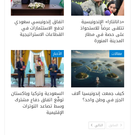
«دانانتارا» الإندونيسية
اتفاق إندونيسي سعودي
تتلقى عرضاً للاستحواذ
لدفع الاستثمارات في
على حصة في مطار
القطاعات الاستراتيجية
المدينة المنورة
مقالات
الأخبار
كيف جمعت إندونيسيا آلاف
السعودية وتركيا وباكستان
الجزر في وطن واحد؟
توقّع اتفاق دفاع مشترك
وسط تصاعد التوترات
الإقليمية
السابق
التالي