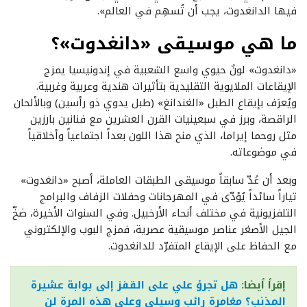
فيها الدانغدوت، يجب أن تُسهِم في العالم».
ما هي موسيقى «دانغدوت»؟
«دانغدوت» لونٌ حيوي واسع الشعبية في إندونيسيا يمزج
الإيقاعات الملايوية التقليدية بتأثيرات هندية وعربية وغربية.
ويُعرَف بإيقاع الطبل «الغندانغ» (طبل يدوي ذو رأسين) وبالألحان
الراقصة، وبرز في سبعينيات القرن العشرين مع فنانين بارزين
مثل روحما إيراما، الذي منح هذا اللون بعداً اجتماعياً وأخلاقياً
في موضوعاته.
وبعد أن عُدّ سابقاً موسيقى الطبقات العاملة، أصبح «دانغدوت»
تياراً سائداً يُؤدّى في المهرجانات وحفلات الزفاف والبرامج
التلفزيونية في مختلف أنحاء الأرخبيل. وفي السنوات الأخيرة، ضخّ
الجيل الأصغر عناصر موسيقية عصرية، فمزج البوب والإلكتروني
مع الحفاظ على الإيقاع المتفرّد للدانغدوت.
إقرأ أيضا:
هل تجرؤ علي على القفز إلى بوابة عشيرة
المذنب؟ مغامرة رائب وسيلي وعلي هذه المرة لن