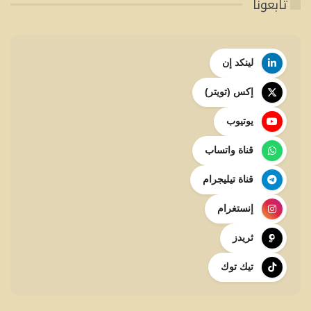
تابعونا
لينكد إن
إكس (تويتر)
يوتيوب
قناة واتساب
قناة تيليجرام
إنستغرام
ثريدز
تيك توك