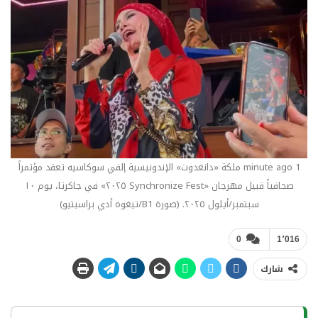
1 minute ago ملكة «دانغدوت» الإندونيسية إلفي سوكاسيه تعقد مؤتمراً
صحافياً قبيل مهرجان «Synchronize Fest ٢٠٢٥» في جاكرتا، يوم ١٠
سبتمبر/أيلول ٢٠٢٥. (صورة B1/تيغوه أدي براسيتيو)
0
1٬016
شارك