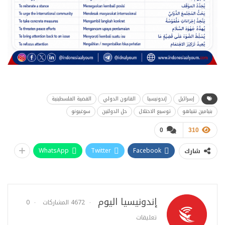
إسرائيل
إندونيسيا
القانون الدولي
القضية الفلسطينية
بنيامين نتنياهو
توسيع الاحتلال
حل الدولتين
سوغيونو
0
310
WhatsApp
Twitter
Facebook
شارك
إندونيسيا اليوم
4672 المشاركات
0
تعليقات