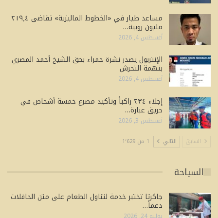
مساعد طيار في «الخطوط الماليزية» تقاضى ٢١٩٫٤
مليون روبية…
أغسطس 4, 2026
الإنتربول يصدر نشرة حمراء بحق الشيخ أحمد المصري
بتهمة التحرش
أغسطس 4, 2026
إجلاء ٢٣٤ راكباً وتأكيد مصرع خمسة أشخاص في
حريق عبارة…
أغسطس 3, 2026
السابق
التالي
1 من 1٬629
السياحة
جاكرتا تختبر خدمة لتناول الطعام على متن الحافلات
دعماً…
يوليو 24, 2026