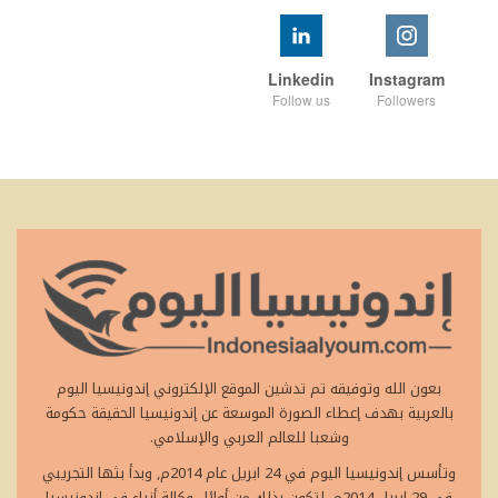
Linkedin
Instagram
Follow us
Followers
بعون الله وتوفيقه تم تدشين الموقع الإلكتروني إندونيسيا اليوم
بالعربية بهدف إعطاء الصورة الموسعة عن إندونيسيا الحقيقة حكومة
وشعبا للعالم العربي والإسلامي.
وتأسس إندونيسيا اليوم في 24 ابريل عام 2014م, وبدأ بثها التجريبي
في 29 ابريل 2014م, لتكون بذلك من أوائل وكالة أنباء في إندونيسيا