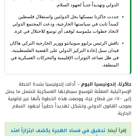
الدولي وتهديداً جدياً لجهود السلام.
جددت جاكرتا تمسكها بحل الدولتين واستقلال فلسطين
كمبدأ ثابت في سياستها الخارجية، ودعت المجتمع الدولي
لاتخاذ خطوات ملموسة لوقف أي توسع للاحتلال في غزة.
ناقش الرئيس برابوو سوبيانتو ووزير الخارجية التركي هاكان
فيدان سبل إعادة التركيز الدولي على القضية الفلسطينية،
في ظل تصاعد التوترات الإقليمية والتحركات العسكرية في
المنطقة.
جاكرتا، إندونيسيا اليوم
– أدانت إندونيسيا بشدة الخطة
الإسرائيلية المعلَنة لتوسيع سيطرتها العسكرية لتشمل ما يصل
إلى ٧٠٪ من قطاع غزة، ووصفت هذه الخطوة بأنها غير قانونية
بموجب القانون الدولي وتشكل تهديداً خطيراً لجهود السلام
الجارية.
إقرأ أيضا:
تحقيق في فساد الهجرة يكشف ابتزازاً امتد