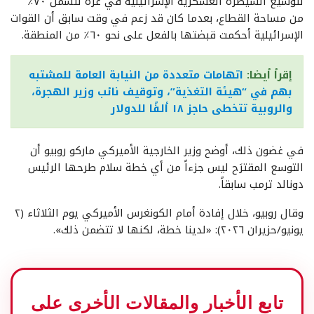
لتوسيع السيطرة العسكرية الإسرائيلية في غزة لتشمل ٧٠٪
من مساحة القطاع، بعدما كان قد زعم في وقت سابق أن القوات
الإسرائيلية أحكمت قبضتها بالفعل على نحو ٦٠٪ من المنطقة.
إقرأ أيضا:
اتهامات متعددة من النيابة العامة للمشتبه
بهم في “هيئة التغذية”، وتوقيف نائب وزير الهجرة،
والروبية تتخطى حاجز ١٨ ألفًا للدولار
في غضون ذلك، أوضح وزير الخارجية الأميركي ماركو روبيو أن
التوسع المقترَح ليس جزءاً من أي خطة سلام طرحها الرئيس
دونالد ترمب سابقاً.
وقال روبيو، خلال إفادة أمام الكونغرس الأميركي يوم الثلاثاء (٢
يونيو/حزيران ٢٠٢٦): «لدينا خطة، لكنها لا تتضمن ذلك».
تابع الأخبار والمقالات الأخرى على