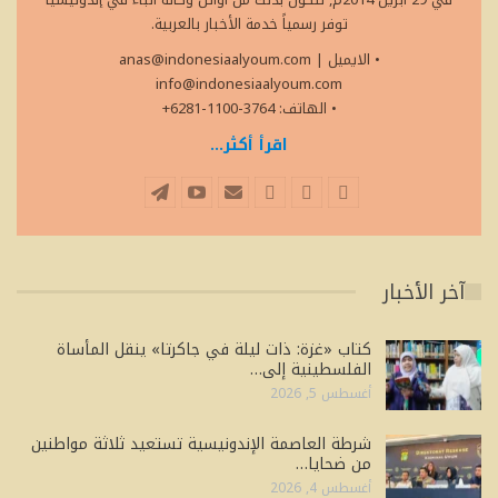
توفر رسمياً خدمة الأخبار بالعربية.
• الايميل
|
anas@indonesiaalyoum.com
info@indonesiaalyoum.com
• الهاتف: 3764-1100-6281+
اقرأ أكثر...
آخر الأخبار
كتاب «غزة: ذات ليلة في جاكرتا» ينقل المأساة
الفلسطينية إلى…
أغسطس 5, 2026
شرطة العاصمة الإندونيسية تستعيد ثلاثة مواطنين
من ضحايا…
أغسطس 4, 2026