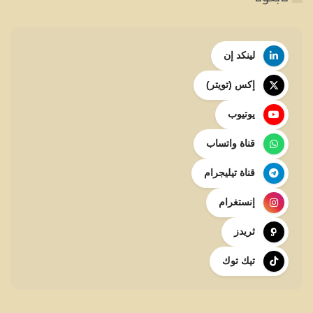
لينكد إن
إكس (تويتر)
يوتيوب
قناة واتساب
قناة تيليجرام
إنستغرام
ثريدز
تيك توك