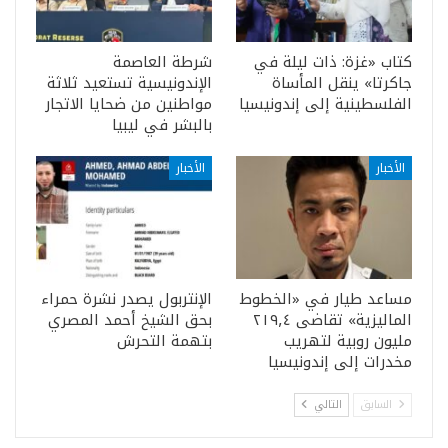
كتاب «غزة: ذات ليلة في
شرطة العاصمة
جاكرتا» ينقل المأساة
الإندونيسية تستعيد ثلاثة
الفلسطينية إلى إندونيسيا
مواطنين من ضحايا الاتجار
بالبشر في ليبيا
الأخبار
الأخبار
مساعد طيار في «الخطوط
الإنتربول يصدر نشرة حمراء
الماليزية» تقاضى ٢١٩٫٤
بحق الشيخ أحمد المصري
مليون روبية لتهريب
بتهمة التحرش
مخدرات إلى إندونيسيا
السابق
التالي