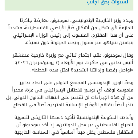
لسنوات بحق أجانب
وجدد وزير الخارجية الإندونيسي، سوجيونو، معارضة جاكرتا
الحازمة لأي شكل من أشكال ضمّ الأراضي الفلسطينية، مشدداً
على أن هذا المقترح، المنسوب إلى رئيس الوزراء الإسرائيلي
بنيامين نتنياهو، غير مقبول ويجب الحيلولة دون تنفيذه.
وقال سوجيونو، عقب اجتماع ثنائي مع وزيرة خارجية مدغشقر
أليس ندايي في جاكرتا، يوم الأربعاء (٢ يونيو/حزيران ٢٠٢٦):
«نواصل رفضنا وإدانتنا الشديدة لمثل هذه الخطط».
وحثّ الوزير الإندونيسي المجتمع الدولي على اتخاذ تدابير
ملموسة لوقف أي توسع للاحتلال الإسرائيلي في غزة، محذراً
من أن هذه الإجراءات لن تقتصر على انتهاك القانون الدولي، بل
تنذر أيضاً بتفاقم الأوضاع الإنسانية المتردية أصلاً في القطاع.
وأعادت الحكومة الإندونيسية تأكيد دعمها التاريخي لتسوية
الصراع الفلسطيني عبر «حل الدولتين»، إذ أكد سوجيونو أن
استقلال فلسطين يظل مبدأً أساسياً في السياسة الخارجية