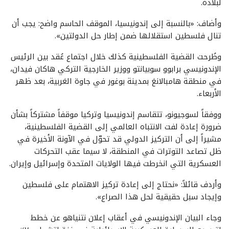
لبلاده.
وأضاف: «بالنسبة إلى إندونيسيا، الموقف الحاسم واضح: يجب أن
تنال فلسطين استقلالها ضمن إطار حل الدولتين».
وطُرحت القضية الفلسطينية كذلك خلال اجتماع عُقد بين الرئيس
الإندونيسي برابوو سوبيانتو ووزير الخارجية التركي هاكان فيدان،
في منطقة هامبالانغ بمدينة بوغور في جاوة الغربية، بعد ظهر
الأربعاء.
ووفقاً لسوجيونو، تتقاسم إندونيسيا وتركيا موقفاً مشتركاً بشأن
ضرورة إعادة لفت الانتباه العالمي إلى القضية الفلسطينية،
مشيراً إلى أن التركيز الدولي قد تحوّل في الآونة الأخيرة في
ظل تصاعد التوترات في المنطقة، لا سيما عقب التحركات
العسكرية التي انخرطت فيها الولايات المتحدة وإسرائيل وإيران.
وأردف قائلاً: «نحتاج إلى إعادة تركيز الاهتمام على فلسطين
وإيجاد سبل حقيقية لحل هذا الصراع».
وجاء البيان الإندونيسي في أعقاب إعلان نتنياهو عن خطط