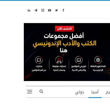
يم
آسيا
دولي