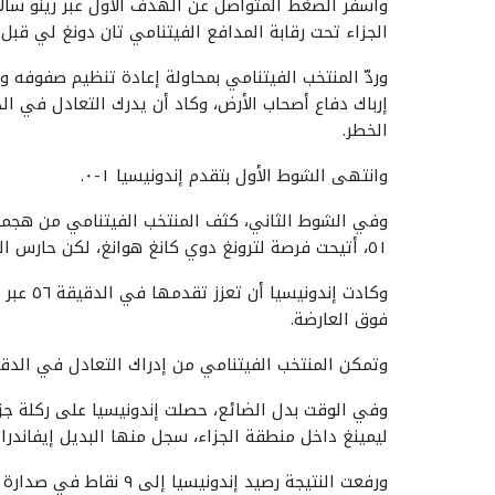
وأسفر الضغط المتواصل عن الهدف الأول عبر رينو سال
الجزاء تحت رقابة المدافع الفيتنامي تان دونغ لي قبل
وردّ المنتخب الفيتنامي بمحاولة إعادة تنظيم صفوفه 
إرباك دفاع أصحاب الأرض، وكاد أن يدرك التعادل في الد
الخطر.
وانتهى الشوط الأول بتقدم إندونيسيا ١-٠.
وفي الشوط الثاني، كثف المنتخب الفيتنامي من هجما
٥١، أتيحت فرصة لترونغ دوي كانغ هوانغ، لكن حارس المرمى دافا آل غاسيمي تصدى لها.
وكادت إن
فوق العارضة.
وتمكن المنتخب الفيتنامي من إدراك التعادل في الدقيقة ٧٣ عبر رأسية نغوين كوك خان مستفيدًا من ركلة
وفي الوقت بدل الضائع، حصلت إندونيسيا على ركلة جزاء
ليمينغ داخل منطقة الجزاء، سجل منها البديل إيفاندرا فل
ورفعت النتيجة رصيد إندونيسيا إلى ٩ نقاط في صدارة المجموعة الأولى، لتضمن التأهل إلى نصف النهائي.