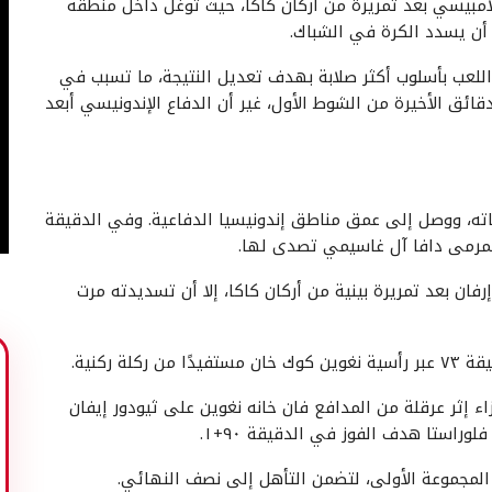
امبيسي بعد تمريرة من أركان كاكا، حيث توغل داخل منطقة
 أن يسدد الكرة في الشباك.
واللعب بأسلوب أكثر صلابة بهدف تعديل النتيجة، ما تسبب في
قائق الأخيرة من الشوط الأول، غير أن الدفاع الإندونيسي أبعد
ته، ووصل إلى عمق مناطق إندونيسيا الدفاعية. وفي الدقيقة
دونيسيا أن تعزز تقدمها في الدقيقة ٥٦ عبر إرفان بعد تمريرة بينية من أركان كاكا، إلا أن تسديدته مرت
 ركنية.
 إثر عرقلة من المدافع فان خانه نغوين على ثيودور إيفان
وراستا هدف الفوز في الدقيقة ٩٠+١.