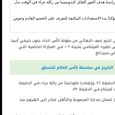
وراستا هدف الفوز القاتل لإندونيسيا من ركلة جزاء في الوقت بدل
، مؤكدًا بدء الاستعدادات المكثفة للتعرف على الخصم القادم وخوض
ى الدور نصف النهائي من بطولة كأس اتحاد جنوب شرقي آسيا
تحت ١٩ عامًا، بعد تصدره المجموعة الأولى إثر فوزه على نظيره الفيتنامي بنتيجة ٢-١ في المباراة الختامية التي
ي سيردانغ.
 التاريخ في سلسلة كأس العالم للتسلق
وسجل هدفي إندونيسيا كل من رينو سالامبيسي في الدقيقة ٢٢، وإيفاندرا فلوراستا من ركلة جزاء في الدقيقة
 لضمان صدارة المجموعة والتأهل، فبادر إلى الهجوم منذ