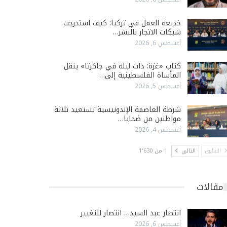
خديعة العمل في تركيا: كيف استدرجت
شبكات الاتجار بالبشر…
أغسطس 6, 2026
كتاب «غزة: ذات ليلة في جاكرتا» ينقل
المأساة الفلسطينية إلى…
أغسطس 5, 2026
شرطة العاصمة الإندونيسية تستعيد ثلاثة
مواطنين من ضحايا…
أغسطس 4, 2026
السابق
التالي
1 من 1٬630
مقالات
انتصار عبد السيد… انتصار للتغيير
أغسطس 6, 2026