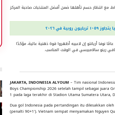
مقابل، حلّت فيتنام في المركز الثاني برصيد ٦ نقاط، مع انتظار حسم تأهلها ضمن أفضل المنتخبات صاحبة المركز
روبية في ٢٠٢٦
وعقب المباراة، قال مدرب المنتخب الإندونيسي تحت ١٩ عامًا نوفا أريانتو إن لاعبيه أظهروا قوة ذهنية عالية، مؤكدًا
تعافي رينو سالامبيسي في الوقت المناسب.
JAKARTA, INDONESIA ALYOUM
– Tim nasional Indonesia
Boys Championship 2026 setelah tampil sebagai juara G
1 pada laga terakhir di Stadion Utama Sumatera Utara, D
Dua gol Indonesia pada pertandingan itu dilesakkan oleh
(penalti 90+1′). Vietnam sempat menyamakan Nguyen Quo