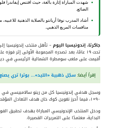
شهدت المباراة إثارة بالغة، حيث اقتنص إيفاندرا فل
الضائع.
أشاد المدرب نوفا أريانتو بالصلابة الذهنية للاعبيه
منافسات المربع الذهبي.
جاكرتا، إندونيسيا اليوم
– تأهل منتخب إندونيسيا إل
أقيمت على ملعب سومطرة الشمالية الرئيسي في ديل
إقرأ أيضا:
سجّل ذهبية «الليد»… بوترا تري يصنع
٩٠+١، فيما أحرز نغوين كوك خان هدف التعادل المؤقت لفيتنام في الدقيقة ٧٣.
ودخل المنتخب الإندونيسي المباراة بهدف تحقيق الفوز
البداية، معتمدًا على التمريرات القصيرة.