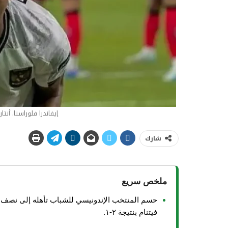
إيفاندرا فلوراستا. أنت
شارك
ملخص سريع
حسم المنتخب الإندونيسي للشباب تأهله إلى نصف ن
فيتنام بنتيجة ٢-١.