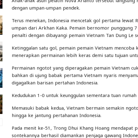
Anak-anak asuh pelatih Nova Arianto tersebut langsu
dengan umpan-umpan pendek.
Terus menekan, Indonesia mencetak gol pertama lewat R
umpan dari Arkhan Kaka. Pemain bernomor punggung 7
penalti dengan dibayangi pemain Vietnam Tan Dung Le 
Ketinggalan satu gol, pemain pemain Vietnam mencoba
menerapkan permainan lebih keras demi satu tujuan u
Permainan ngotot yang diperagakan pemain Vietnam cu
bahkan di ujung babak pertama Vietnam nyaris menyama
digagalkan barisan pertahan Indonesia.
Kedudukan 1-0 untuk keunggulan sementara tuan rumah 
Memasuki babak kedua, Vietnam bermain semakin ngoto
hingga ke jantung pertahanan Indonesia.
Pada menit ke-51, Trong Dhui Khang Hoang mendapat pe
sontekannya berhasil diamankan penjaga gawang Indones