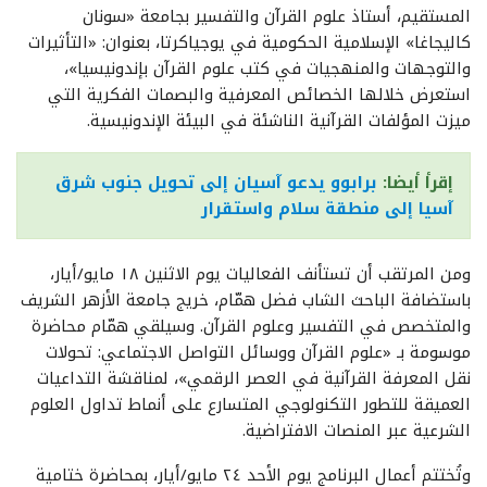
المستقيم، أستاذ علوم القرآن والتفسير بجامعة «سونان
كاليجاغا» الإسلامية الحكومية في يوجياكرتا، بعنوان: «التأثيرات
والتوجهات والمنهجيات في كتب علوم القرآن بإندونيسيا»،
استعرض خلالها الخصائص المعرفية والبصمات الفكرية التي
ميزت المؤلفات القرآنية الناشئة في البيئة الإندونيسية.
إقرأ أيضا:
برابوو يدعو آسيان إلى تحويل جنوب شرق
آسيا إلى منطقة سلام واستقرار
ومن المرتقب أن تستأنف الفعاليات يوم الاثنين ١٨ مايو/أيار،
باستضافة الباحث الشاب فضل همّام، خريج جامعة الأزهر الشريف
والمتخصص في التفسير وعلوم القرآن. وسيلقي همّام محاضرة
موسومة بـ «علوم القرآن ووسائل التواصل الاجتماعي: تحولات
نقل المعرفة القرآنية في العصر الرقمي»، لمناقشة التداعيات
العميقة للتطور التكنولوجي المتسارع على أنماط تداول العلوم
الشرعية عبر المنصات الافتراضية.
وتُختتم أعمال البرنامج يوم الأحد ٢٤ مايو/أيار، بمحاضرة ختامية