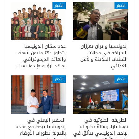
الأخبار
الأخبار
إندونيسيا وإيران تعززان
عدد سكان إندونيسيا
الشراكة في مجالات
يتجاوز ٢٩٠ مليون نسمة..
التقنيات الحديثة والأمن
والعائد الديموغرافي
الغذائي
يمهد لرؤية «إندونيسيا…
الأخبار
الأخبار
الطريقة الخلوتية في
السفير اليمني في
نوسانتارا: رسالة دكتوراه
إندونيسيا يبحث مع عمدة
لباحث إندونيسي تتألق في
باندونغ تطورات الأوضاع