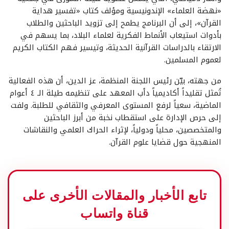
«نهضة العلماء» الإندونيسية ومؤلف كتاب «تفسير هداية
القرآن»، إلى أن البرنامج يطمح إلى تزويد الباحثين والطلاب
بأدوات استيعاب الأنماط الفكرية لعلماء البلاد، بما يسهم في
الارتقاء بالدراسات القرآنية الحديثة، وتيسير فهم الكتاب الكريم
لعموم المسلمين.
من جهته، بيّن رئيس اللجنة المنظمة، عز الدين، أن هذه الفعالية
تُمثل تقليداً أكاديمياً دأب المعهد على تنظيمه طيلة الـ ٤ أعوام
الماضية، سعياً لرفع المستوى المعرفي والثقافي للطلبة. ولفت
إلى حرص الإدارة على استقطاب نخبة من أبرز الباحثين
والمتخصصين، محلياً ودولياً، لإثراء الحراك العلمي والنقاشات
المنهجية حول قضايا علوم القرآن.
تابع الأخبار والمقالات الأخرى على
قناة واتساب