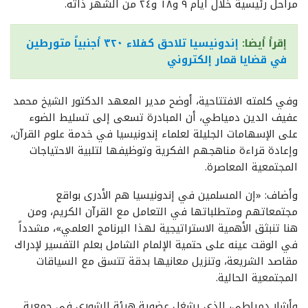
مراحل رئيسية خلال أيام ٩ و١٨ و٢٤ من الشهر ذاته.
إقرأ أيضا:
إندونيسيا تلاحق كفلاء ٣٢٠ أجنبياً متورطين
في قضايا قمار إلكتروني
وفي كلمته الافتتاحية، أوضح مدير المعهد الدكتور الشيخ محمد
عفيف الدين دمياطي، أن المبادرة تسعى إلى تسليط الضوء
على الإسهامات الجليلة لعلماء إندونيسيا في خدمة علوم القرآن،
وإعادة قراءة مناهجهم الفكرية وتوظيفها لتلبية الاحتياجات
المجتمعية المعاصرة.
وأضاف: «إن المسلمين في إندونيسيا هم الأدرى بواقع
مجتمعاتهم ومتطلباتها في التعامل مع القرآن الكريم، ومن
هنا تنبثق الأهمية الاستراتيجية لهذا البرنامج العلمي»، مشدداً
في الوقت عينه على حتمية الإلمام الشامل بعلم التفسير لإدراك
مقاصد الشريعة، وتنزيل معانيها بدقة تتسق مع السياقات
المجتمعية الحالية.
وأشار دمياطي، الذي يشغل عضوية هيئة الشورى في جمعية