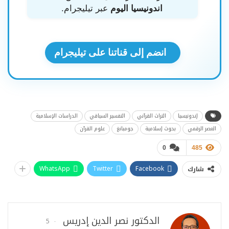
اندونيسيا اليوم
عبر تيليجرام.
انضم إلى قناتنا على تيليجرام
إندونيسيا
التراث القرآني
التفسير السياقي
الدراسات الإسلامية
العصر الرقمي
بحوث إسلامية
جومبانغ
علوم القرآن
0
485
WhatsApp
Twitter
Facebook
شارك
الدكتور نصر الدين إدريس
5