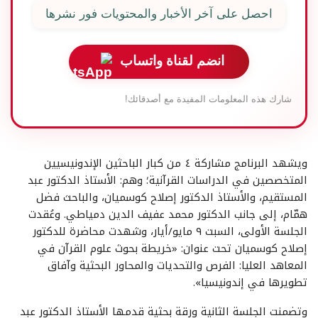
احصل على آخر الأخبار والمحتويات فور نشرها
انضم لقناة واتساب
شارك هذه المعلومات المفيدة مع أصدقائك!
ويشهد البرنامج مشاركة ٤ من كبار الباحثين الإندونيسيين
المتخصصين في الدراسات القرآنية؛ وهم: الأستاذ الدكتور عبد
المستقيم، والأستاذ الدكتور إصلاح كوسميان، والباحث فضل
همّام، إلى جانب الدكتور محمد عفيف الدين دمياطي. وعُقدت
الجلسة الأولى، السبت ٩ مايو/أيار، وشهدت محاضرة للدكتور
إصلاح كوسميان تحت عنوان: «خريطة بحوث علوم القرآن في
المعاهد العليا: الفرص والتحديات والمحاور البحثية وآفاق
تطويرها في إندونيسيا».
وتضمنت الجلسة الثانية ورقة بحثية قدمها الأستاذ الدكتور عبد