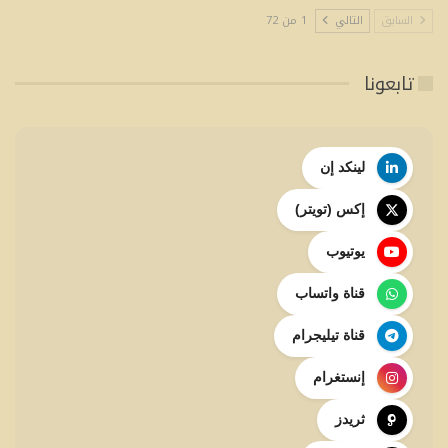
السابق
التالي
1 من 72
تابعونا
لينكد إن
إكس (تويتر)
يوتيوب
قناة واتساب
قناة تيليجرام
إنستغرام
ثريدز