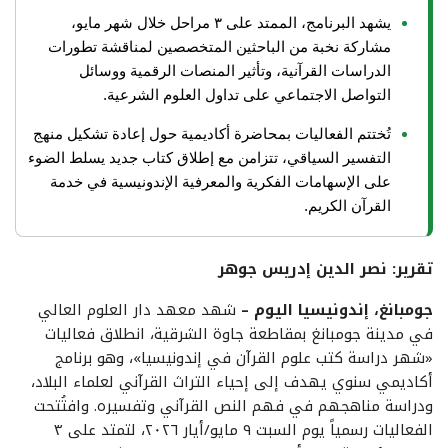
يشهد البرنامج، الممتد على ٣ مراحل خلال شهر مايو،
مشاركة نخبة من الباحثين المتخصصين لمناقشة تطورات
الدراسات القرآنية، وتأثير المنصات الرقمية ووسائل
التواصل الاجتماعي على تداول العلوم الشرعية.
تُختتم الفعاليات بمحاضرة أكاديمية حول إعادة تشكيل منهج
التفسير السياقي، تتزامن مع إطلاق كتاب جديد يسلط الضوء
على الإسهامات الفكرية والمعرفية الإندونيسية في خدمة
القرآن الكريم.
تقرير: نصر الدين إدريس جوهر
جومبانغ، إندونيسيا اليوم –
شهد معهد دار العلوم العالي
في مدينة جومبانغ بمقاطعة جاوة الشرقية، انطلاق فعاليات
«شهر دراسة كتب علوم القرآن في إندونيسيا»، وهو برنامج
أكاديمي سنوي يهدف إلى إحياء التراث القرآني لعلماء البلاد،
ودراسة مناهجهم في فهم النص القرآني وتفسيره. وافتُتحت
الفعاليات رسمياً يوم السبت ٩ مايو/أيار ٢٠٢٦، لتمتد على ٣