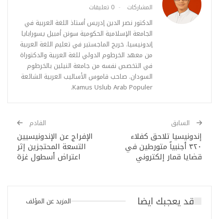
المشاركات
0 تعليقات
الدكتور نصر الدين إدريس أستاذ اللغة العربية في
الجامعة الإسلامية الحكومية سونن أمبيل يسورابايا
إندونيسيا. خريج الماجستير في تعليم اللغة العربية
من معهد الخرطوم الدولي للغة العربية والدكتوراة
في التخصص نفسه من جامعة النيلين بالخرطوم
السودان. صاحب قاموس الأساليب العربية الشائعة
Kamus Uslub Arab Populer.
السابق
القادم
إندونيسيا تلاحق كفلاء
الإفراج عن الإندونيسيين
٣٢٠ أجنبياً متورطين في
التسعة المحتجزين إثر
قضايا قمار إلكتروني
اعتراض أسطول غزة
قد يعجبك ايضا
المزيد عن المؤلف