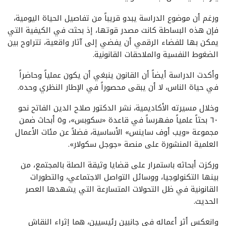
ورغم أن موضوع الدراسة يبدو قريباً من تفاصيل الحياة اليومية،
فإن هذه البساطة كانت مصدر قوتها، إذ بحثت في الكيفية التي
يمكن بها للفضاء الرقمي أن يفضي إلى آثار واقعية، تتراوح بين
الضغوط النفسية والملاحقات القانونية.
وأكدت الدراسة أيضاً أن القانون ينبغي أن يكون عملياً وحاضراً
في حياة الناس، لا أن يبقى محصوراً في الإطار النظري وحده.
وخلال مسيرته الأكاديمية، نشر الدكتور صلاح الدين الفاتح نحو
٦٠ بحثاً علمياً مفهرساً في قاعدة «سكوبس»، و٥ أبحاث ضمن
مجموعة «ويب أوف ساينس» الأساسية، فضلاً عن مئات الأعمال
العلمية المنشورة على منصة «جوجل سكولار».
وركزت أبحاثه باستمرار على قضايا وثيقة الصلة بالمجتمع، من
بينها التكنولوجيا، ووسائل التواصل الاجتماعي، والتطورات
القانونية في ظل التحولات المتسارعة التي يشهدها العصر
الحديث.
وانعكس أثر أعماله في جانبين رئيسيين، هما إثراء النقاش