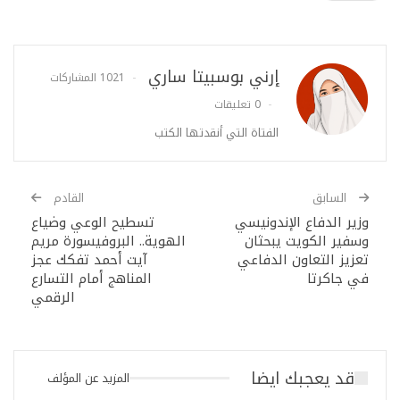
إرني بوسبيتا ساري
1021 المشاركات
0 تعليقات
الفتاة التي أنقدتها الكتب
السابق
القادم
وزير الدفاع الإندونيسي
تسطيح الوعي وضياع
وسفير الكويت يبحثان
الهوية.. البروفيسورة مريم
تعزيز التعاون الدفاعي
آيت أحمد تفكك عجز
في جاكرتا
المناهج أمام التسارع
الرقمي
قد يعجبك ايضا
المزيد عن المؤلف