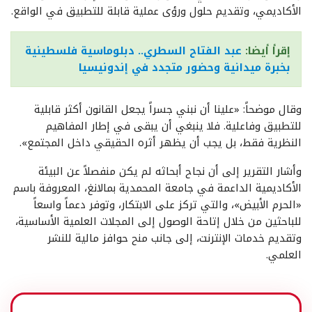
الأكاديمي، وتقديم حلول ورؤى عملية قابلة للتطبيق في الواقع.
إقرأ أيضا:
عبد الفتاح السطري.. دبلوماسية فلسطينية
بخبرة ميدانية وحضور متجدد في إندونيسيا
وقال موضحاً: «علينا أن نبني جسراً يجعل القانون أكثر قابلية
للتطبيق وفاعلية. فلا ينبغي أن يبقى في إطار المفاهيم
النظرية فقط، بل يجب أن يظهر أثره الحقيقي داخل المجتمع».
وأشار التقرير إلى أن نجاح أبحاثه لم يكن منفصلاً عن البيئة
الأكاديمية الداعمة في جامعة المحمدية بمالانغ، المعروفة باسم
«الحرم الأبيض»، والتي تركز على الابتكار، وتوفر دعماً واسعاً
للباحثين من خلال إتاحة الوصول إلى المجلات العلمية الأساسية،
وتقديم خدمات الإنترنت، إلى جانب منح حوافز مالية للنشر
العلمي.