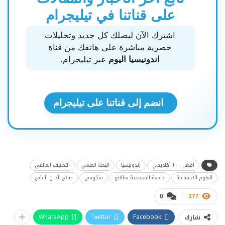
على قناتنا في تيليجرام
اشترك الآن ليصلك كل جديد وتحليلات
حصرية مباشرة على هاتفك من قناة
اندونيسيا اليوم
عبر تيليجرام.
انضم إلى قناتنا على تيليجرام
أفضل ١٠٠ أكاديمي
إندونيسيا
البحث العلمي
التصنيف العالمي
العلوم الاجتماعية
جامعة المحمدية بمالانغ
سكوبس
صلاح الدين الفاتح
0
377
WhatsApp
Twitter
Facebook
شارك