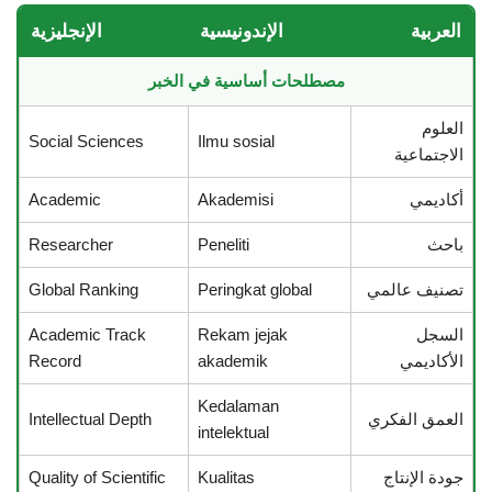
العربية
الإندونيسية
الإنجليزية
مصطلحات أساسية في الخبر
العلوم
Social Sciences
Ilmu sosial
الاجتماعية
أكاديمي
Akademisi
Academic
باحث
Peneliti
Researcher
تصنيف عالمي
Peringkat global
Global Ranking
السجل
Rekam jejak
Academic Track
الأكاديمي
akademik
Record
Kedalaman
العمق الفكري
Intellectual Depth
intelektual
جودة الإنتاج
Kualitas
Quality of Scientific