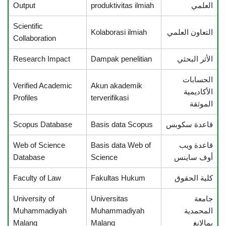
العلمي
produktivitas ilmiah
Output
Scientific
التعاون العلمي
Kolaborasi ilmiah
Collaboration
الأثر البحثي
Dampak penelitian
Research Impact
الحسابات
Verified Academic
Akun akademik
الأكاديمية
Profiles
terverifikasi
الموثقة
قاعدة سكوبس
Basis data Scopus
Scopus Database
قاعدة ويب
Basis data Web of
Web of Science
أوف ساينس
Science
Database
كلية الحقوق
Fakultas Hukum
Faculty of Law
جامعة
Universitas
University of
المحمدية
Muhammadiyah
Muhammadiyah
بمالانغ
Malang
Malang