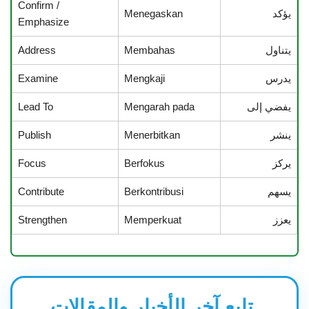
Confirm /
يؤكد
Menegaskan
Emphasize
يتناول
Membahas
Address
يدرس
Mengkaji
Examine
يفضي إلى
Mengarah pada
Lead To
ينشر
Menerbitkan
Publish
يركز
Berfokus
Focus
يسهم
Berkontribusi
Contribute
يعزز
Memperkuat
Strengthen
تابع آخر الأخبار والمقالات