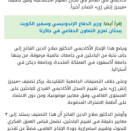
أكاديمي في العالم في مجال العلوم الاجتماعية، وفق تصنيف
«ميجرز إتش إي» الصادر أخيراً.
إقرأ أيضا:
وزير الدفاع الإندونيسي وسفير الكويت
يبحثان تعزيز التعاون الدفاعي في جاكرتا
ويضع هذا الإنجاز الأكاديمي الدكتور صلاح الدين الفاتح إلى
جانب نخبة من الباحثين في جامعات عالمية مرموقة، من بينها
جامعة أكسفورد في المملكة المتحدة، وجامعة ديكن في
أستراليا.
وعلى خلاف التصنيفات الجامعية التقليدية، يركز تصنيف «ميجرز
إتش إي» على تقييم السجل الأكاديمي الفردي للباحثين على
المستوى العالمي، وفق معايير موضوعية، ومن دون الاعتماد
على أنظمة الاشتراك المدفوعة.
وأوضح الدكتور صلاح الدين الفاتح أن هذا التصنيف يستند إلى ٣
معايير دقيقة في تقييم الباحثين، تشمل قياس العمق الفكري
للبحوث، وتقييم استمرارية جودة الإنتاج العلمي، فضلاً عن تقدير