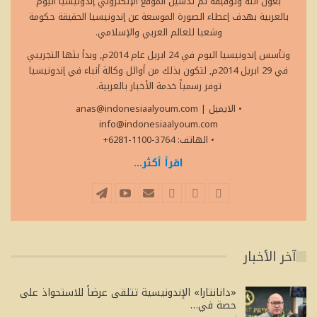
بعون الله وتوفيقه تم تدشين الموقع الإلكتروني إندونيسيا اليوم
بالعربية بهدف إعطاء الصورة الموسعة عن إندونيسيا الحقيقة حكومة
وشعبا للعالم العربي والإسلامي.
وتأسس إندونيسيا اليوم في 24 ابريل عام 2014م, وبدأ بثها التجريبي
في 29 ابريل 2014م, لتكون بذلك من أوائل وكالة أنباء في إندونيسيا
توفر رسمياً خدمة الأخبار بالعربية.
• الايميل
|
anas@indonesiaalyoum.com
info@indonesiaalyoum.com
• الهاتف: 3764-1100-6281+
اقرأ أكثر...
آخر الأخبار
«دانانتارا» الإندونيسية تتلقى عرضاً للاستحواذ على
حصة في…