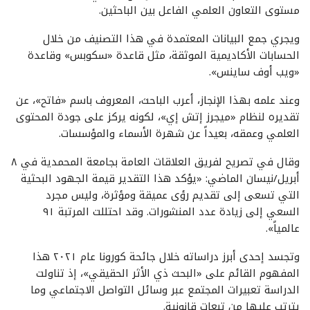
مستوى التعاون العلمي الفاعل بين الباحثين.
ويجري جمع البيانات المعتمدة في هذا التصنيف من خلال
الحسابات الأكاديمية الموثقة، مثل قاعدة «سكوبس» وقاعدة
«ويب أوف ساينس».
وعند علمه بهذا الإنجاز، أعرب الباحث، المعروف باسم «فاتح»، عن
تقديره لنظام «ميجرز إتش إي»، لكونه يركز على جودة المحتوى
العلمي وعمقه، بعيداً عن شهرة الأسماء والمؤسسات.
وقال في تصريح لفريق العلاقات العامة بجامعة المحمدية في ٨
أبريل/نيسان الماضي: «يؤكد هذا التقدير قيمة الجهود البحثية
التي تسعى إلى تقديم رؤى عميقة ومؤثرة، وليس مجرد
السعي إلى زيادة عدد المنشورات. وقد احتللت المرتبة ٩١
عالمياً».
وتجسد إحدى أبرز دراساته خلال جائحة كورونا عام ٢٠٢١ هذا
المفهوم القائم على «البحث ذي الأثر الحقيقي»، إذ تناولت
الدراسة تعبيرات المجتمع عبر وسائل التواصل الاجتماعي وما
يترتب عليها من تبعات قانونية.