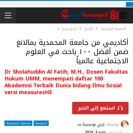
الصفحة الرئيسية
الأخبار
إندونيسيا
أكاديمي من جامعة المحمدية بمالانغ
ضمن أفضل ١٠٠ باحث في العلوم
الاجتماعية عالمياً
Dr Sholahuddin Al Fatih, M.H., Dosen Fakultas
Hukum UMM, menempati daftar 100
Akademisi Terbaik Dunia bidang Ilmu Sosial
versi measuresHE
استمع إلى الخبر
إندونيسيا
شخصيات إندونيسية
بواسطة
إرني بوسبيتا ساري
آخر تحديث
مايو 9, 2026