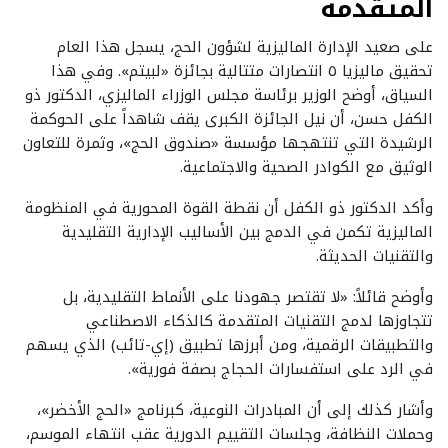
المتقدمة
على صعيد الإدارة الماليزية لشؤون الحج، يسجل هذا العام
تحقيق ماليزيا ٥ انتصارات متتالية بجائزة «لبيتم». وفي هذا
السياق، أوضح الوزير برئاسة مجلس الوزراء الماليزي، الدكتور ذو
الكفل حسن، أن نيل الجائزة الكبرى يقف شاهداً على الحوكمة
الرشيدة التي تنتهجها مؤسسة «صندوق الحج»، وثمرة للتعاون
الوثيق مع الكوادر الصحية والاجتماعية.
وأكد الدكتور ذو الكفل أن نقطة القوة المحورية في المنظومة
الماليزية تكمن في الدمج بين الأساليب الإدارية التقليدية
والتقنيات الحديثة.
وأوضح قائلاً: «لا تقتصر جهودنا على الأنماط التقليدية، بل
تتجاوزها لدمج التقنيات المتقدمة كالذكاء الاصطناعي
والتطبيقات الرقمية، ومن أبرزها تطبيق (إي-تائب) الذي يسهم
في الرد على استفسارات الحجاج بصفة فورية».
وأشار كذلك إلى أن المبادرات النوعية، كبرنامج «الحج الأخضر»،
وحملات النظافة، وجلسات التقييم الدورية عقب انتهاء الموسم،