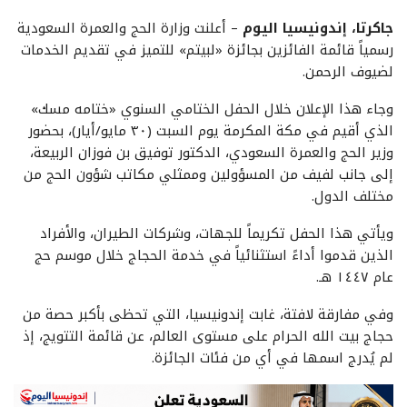
جاكرتا، إندونيسيا اليوم
– أعلنت وزارة الحج والعمرة السعودية
رسمياً قائمة الفائزين بجائزة «لبيتم» للتميز في تقديم الخدمات
لضيوف الرحمن.
وجاء هذا الإعلان خلال الحفل الختامي السنوي «ختامه مسك»
الذي أقيم في مكة المكرمة يوم السبت (٣٠ مايو/أيار)، بحضور
وزير الحج والعمرة السعودي، الدكتور توفيق بن فوزان الربيعة،
إلى جانب لفيف من المسؤولين وممثلي مكاتب شؤون الحج من
مختلف الدول.
ويأتي هذا الحفل تكريماً للجهات، وشركات الطيران، والأفراد
الذين قدموا أداءً استثنائياً في خدمة الحجاج خلال موسم حج
عام ١٤٤٧ هـ.
وفي مفارقة لافتة، غابت إندونيسيا، التي تحظى بأكبر حصة من
حجاج بيت الله الحرام على مستوى العالم، عن قائمة التتويج، إذ
لم يُدرج اسمها في أي من فئات الجائزة.