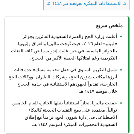
5.
الاستعدادات المبكرة لموسم حج ١٤٤٨ هـ
ملخص سريع
أعلنت وزارة الحج والعمرة السعودية الفائزين بجوائز
«لبيتم» لعام ٢٠٢٦، حيث تُوجت ماليزيا والعراق وإثيوبيا
بالجوائز الماسية، في حين غابت إندونيسيا عن كافة الفئات
التكريمية رغم امتلاكها الحصة الأكبر من الحجاج.
شمل التكريم السنوي في حفل «ختامه مسك» عدة فئات
أبرزها مكاتب شؤون الحج، وشركات الطيران، ووكالات الحج
الخارجية، تقديراً لجهودهم الاستثنائية في خدمة الحجاج
خلال موسم ١٤٤٧ هـ.
حققت ماليزيا إنجازاً استثنائياً بنيلها الجائزة للعام الخامس
توالياً، معتمدة على دمج التقنيات الحديثة كالذكاء
الاصطناعي في إدارة شؤون الحج، تزامناً مع إطلاق
السعودية التحضيرات المبكرة لموسم ١٤٤٨ هـ.