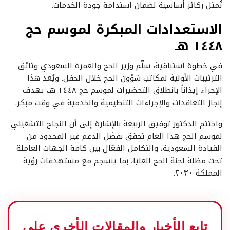
تُمثل ركائز أساسية لضمان استدامة جودة الخدمات.
الاستعدادات المبكرة لموسم حج
١٤٤٨ هـ
في خطوة استباقية، سلّم وزير الحج والعمرة السعودي وثائق
الترتيبات الأولية لمكاتب شؤون الحج خلال الحفل. ويُعد هذا
الإجراء إيذاناً بانطلاق التحضيرات لموسم حج ١٤٤٨ هـ، بهدف
إنجاز التعاقدات والإجراءات التنظيمية والخدمية في وقت مبكر.
واختتم الدكتور توفيق الربيعة بالإشارة إلى أن النجاح التشغيلي
لموسم الحج هذا العام تحقق بفضل الدعم غير المحدود من
القيادة السعودية، والتكامل الفعّال بين كافة الجهات العاملة
تحت مظلة لجنة الحج العليا، بما ينسجم مع مستهدفات رؤية
المملكة ٢٠٣٠.
تابع الأخبار والمقالات الأخرى على