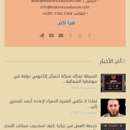
• الايميل
|
anas@indonesiaalyoum.com
info@indonesiaalyoum.com
• الهاتف: 3764-1100-6281+
اقرأ أكثر...
آخر الأخبار
الشرطة تفكك شبكة احتيال إلكتروني دولية في
سومطرا الشمالية…
أغسطس 6, 2026
لماذا لا تكفي النشرة الحمراء لإعادة أحمد المصري
إلى…
أغسطس 6, 2026
خديعة العمل في تركيا: كيف استدرجت شبكات الاتجار