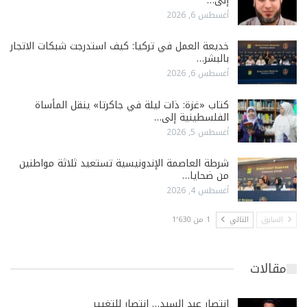
إلى…
أغسطس 6, 2026
خديعة العمل في تركيا: كيف استدرجت شبكات الاتجار
بالبشر…
أغسطس 6, 2026
كتاب «غزة: ذات ليلة في جاكرتا» ينقل المأساة
الفلسطينية إلى…
أغسطس 5, 2026
شرطة العاصمة الإندونيسية تستعيد ثلاثة مواطنين
من ضحايا…
أغسطس 4, 2026
السابق
التالي
1 من 1٬630
مقالات
انتصار عبد السيد… انتصار للتغيير