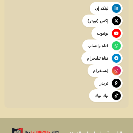
لينكد إن
إكس (تويتر)
يوتيوب
قناة واتساب
قناة تيليجرام
إنستغرام
ثريدز
تيك توك