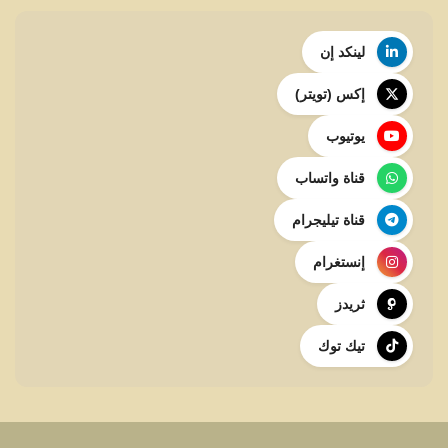
لينكد إن
إكس (تويتر)
يوتيوب
قناة واتساب
قناة تيليجرام
إنستغرام
ثريدز
تيك توك