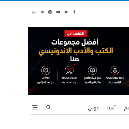
يم
آسيا
دولي