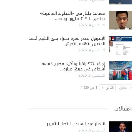
مساعد طيار في «الخطوط الماليزية»
تقاضى ٢١٩٫٤ مليون روبية…
أغسطس 4, 2026
الإنتربول يصدر نشرة حمراء بحق الشيخ أحمد
المصري بتهمة التحرش
أغسطس 4, 2026
إجلاء ٢٣٤ راكباً وتأكيد مصرع خمسة
أشخاص في حريق عبارة…
أغسطس 3, 2026
السابق
التالي
1 من 1٬629
مقالات
انتصار عبد السيد… انتصار للتغيير
أغسطس 6, 2026