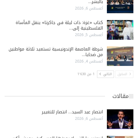
بالبشر…
أغسطس 6, 2026
كتاب «غزة: ذات ليلة في جاكرتا» ينقل المأساة
الفلسطينية إلى…
أغسطس 5, 2026
شرطة العاصمة الإندونيسية تستعيد ثلاثة مواطنين
من ضحايا…
أغسطس 4, 2026
السابق
التالي
1 من 1٬630
مقالات
انتصار عبد السيد… انتصار للتغيير
أغسطس 6, 2026