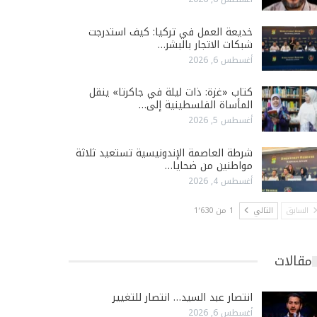
خديعة العمل في تركيا: كيف استدرجت
شبكات الاتجار بالبشر…
أغسطس 6, 2026
كتاب «غزة: ذات ليلة في جاكرتا» ينقل
المأساة الفلسطينية إلى…
أغسطس 5, 2026
شرطة العاصمة الإندونيسية تستعيد ثلاثة
مواطنين من ضحايا…
أغسطس 4, 2026
السابق
التالي
1 من 1٬630
مقالات
انتصار عبد السيد… انتصار للتغيير
أغسطس 6, 2026