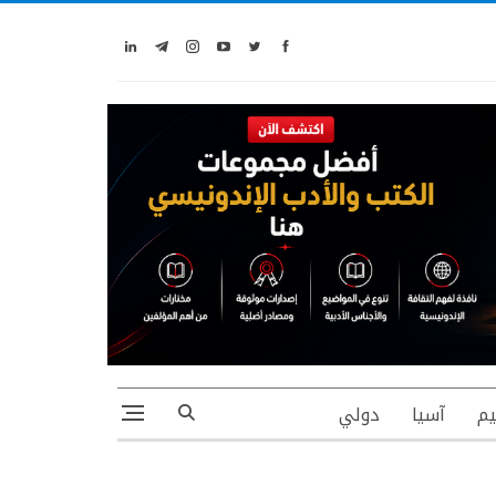
يم
آسيا
دولي