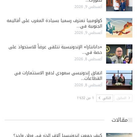
تطورات…
أغسطس 9, 2026
كولومبيا تعترف رسميا بسيادة المغرب على أقاليمه
الجنوبية في…
أغسطس 9, 2026
«دانانتارا» الإندونيسية تتلقى عرضاً للاستحواذ على
حصة في…
أغسطس 8, 2026
اتفاق إندونيسي سعودي لدفع الاستثمارات في
القطاعات…
أغسطس 8, 2026
السابق
التالي
1 من 1٬632
مقالات
كيف جمعت إندونيسيا آلاف الجزر في وطن واحد؟