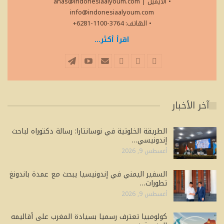
• الايميل
|
anas@indonesiaalyoum.com
info@indonesiaalyoum.com
• الهاتف: 3764-1100-6281+
اقرأ أكثر...
آخر الأخبار
الطريقة الخلوتية في نوسانتارا: رسالة دكتوراه لباحث
إندونيسي…
أغسطس 9, 2026
السفير اليمني في إندونيسيا يبحث مع عمدة باندونغ
تطورات…
أغسطس 9, 2026
كولومبيا تعترف رسميا بسيادة المغرب على أقاليمه