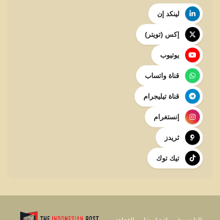
لينكد إن
إكس (تويتر)
يوتيوب
قناة واتساب
قناة تيليجرام
إنستغرام
ثريدز
تيك توك