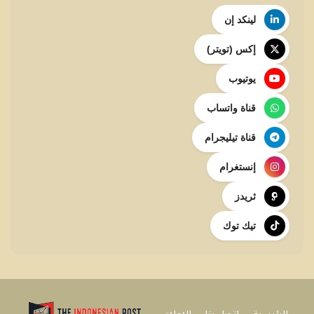
لينكد إن
إكس (تويتر)
يوتيوب
قناة واتساب
قناة تيليجرام
إنستغرام
ثريدز
تيك توك