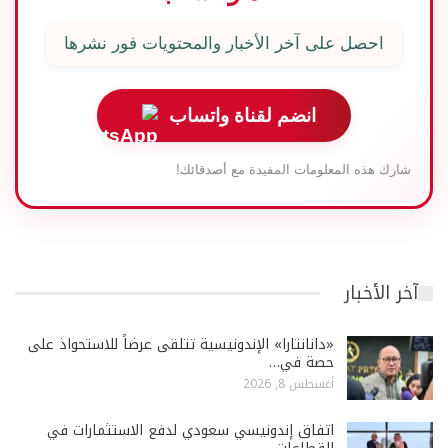
احصل على آخر الأخبار والمحتويات فور نشرها
انضم لقناة واتساب
شارك هذه المعلومات المفيدة مع أصدقائك!
آخر الأخبار
«دانانتارا» الإندونيسية تتلقى عرضاً للاستحواذ على
حصة في…
أغسطس 8, 2026
اتفاق إندونيسي سعودي لدفع الاستثمارات في