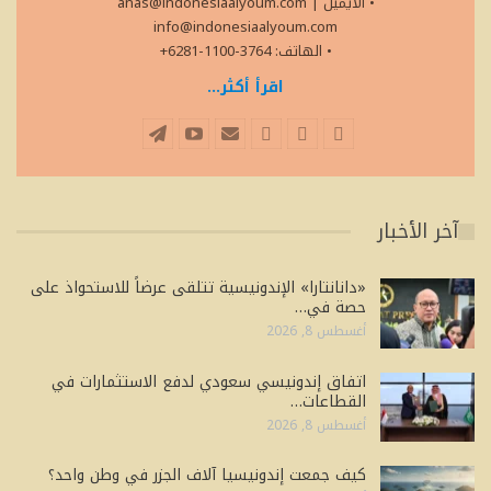
• الايميل
|
anas@indonesiaalyoum.com
info@indonesiaalyoum.com
• الهاتف: 3764-1100-6281+
اقرأ أكثر...
آخر الأخبار
«دانانتارا» الإندونيسية تتلقى عرضاً للاستحواذ على
حصة في…
أغسطس 8, 2026
اتفاق إندونيسي سعودي لدفع الاستثمارات في
القطاعات…
أغسطس 8, 2026
كيف جمعت إندونيسيا آلاف الجزر في وطن واحد؟