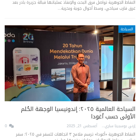
النقاط الجوهرية تواصل فرق البحث والإنقاذ عملياتها قبالة جزيرة بادر بعد
غرق قارب سياحي، وسط أحوال جوية وبحرية…
السياحة
السياحة العالمية ٢٠٢٥: إندونيسيا الوجهة الحُلم
الأولى حسب أغودا
إرني بوسبيتا ساري
أغسطس 21, 2025
0
النقاط الجوهرية «أغودا» ترسم ملامح ٣ اتجاهات للسفر في ٢٠٢٥: سفر