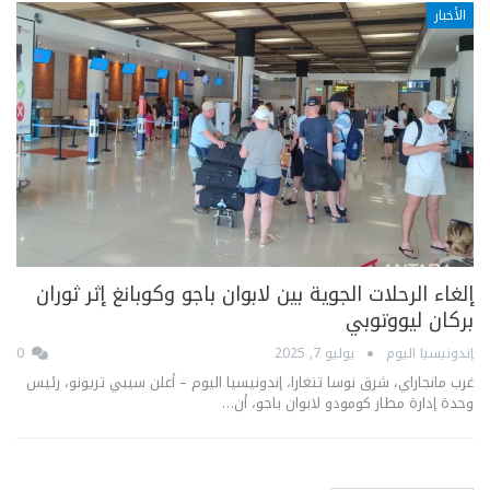
الأخبار
إلغاء الرحلات الجوية بين لابوان باجو وكوبانغ إثر ثوران
بركان ليووتوبي
إندونيسيا اليوم
يوليو 7, 2025
0
غرب مانجاراي، شرق نوسا تنغارا، إندونيسيا اليوم – أعلن سيبي تريونو، رئيس
وحدة إدارة مطار كومودو لابوان باجو، أن…