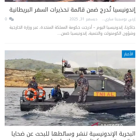
إندونيسيا تُدرج ضمن قائمة تحذيرات السفر البريطانية
إرني بوسبيتا ساري
ديسمبر 31, 2025
0
جاكرتا، إندونيسيا اليوم – أدرجت حكومة المملكة المتحدة، عبر وزارة الخارجية
وشؤون الكومنولث والتنمية، إندونيسيا ضمن…
الأخبار
البحرية الإندونيسية تنشر وسائطها للبحث عن ضحايا