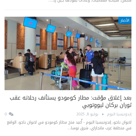
سلس، سياحة الفعاليات، وعادات يقودها جيل زد.…
الأخبار
بعد إغلاق مؤقت: مطار كومودو يستأنف رحلاته عقب
ثوران بركان ليووتوبي
إندونيسيا اليوم
يوليو 8, 2025
0
لابوان باجو، إندونيسيا اليوم - أُعيد فتح مطار كومودو في لابوان باجو، الواقع
في منطقة غرب مانجاراي، شرق نوسا…