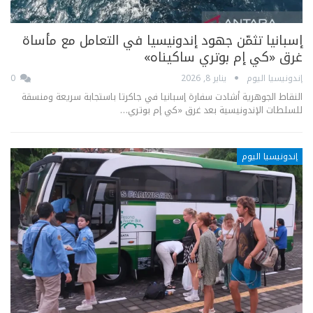
إسبانيا تثمّن جهود إندونيسيا في التعامل مع مأساة
غرق «كي إم بوتري ساكيناه»
إندونيسيا اليوم
يناير 8, 2026
0
النقاط الجوهرية أشادت سفارة إسبانيا في جاكرتا باستجابة سريعة ومنسقة
للسلطات الإندونيسية بعد غرق «كي إم بوتري…
إندونيسيا اليوم