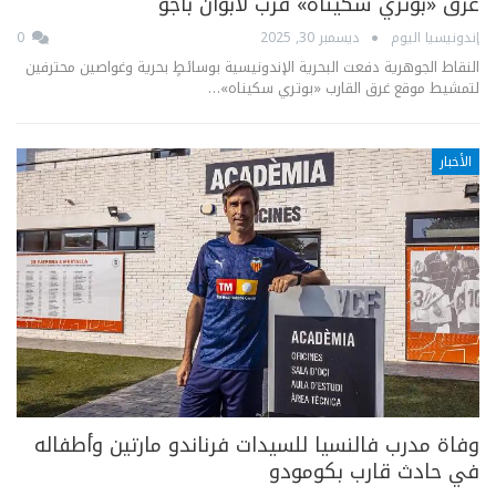
غرق «بوتري سكيناه» قرب لابوان باجو
إندونيسيا اليوم
ديسمبر 30, 2025
0
النقاط الجوهرية دفعت البحرية الإندونيسية بوسائطٍ بحرية وغواصين محترفين
لتمشيط موقع غرق القارب «بوتري سكيناه»…
الأخبار
وفاة مدرب فالنسيا للسيدات فرناندو مارتين وأطفاله
في حادث قارب بكومودو