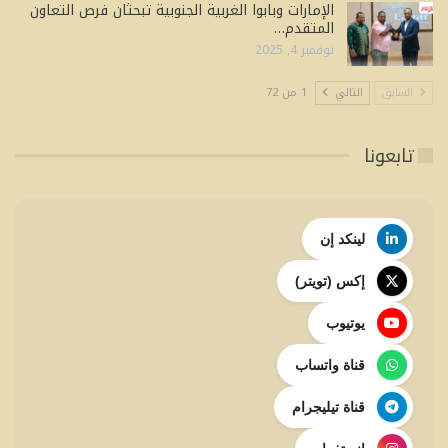
الإمارات وبابوا الغربية الجنوبية تبحثان فرص التعاون
المتقدم…
نوفمبر 4, 2025
السابق
التالي
1 من 72
تابعونا
لينكد إن
إكس (تويتر)
يوتيوب
قناة واتساب
قناة تيليجرام