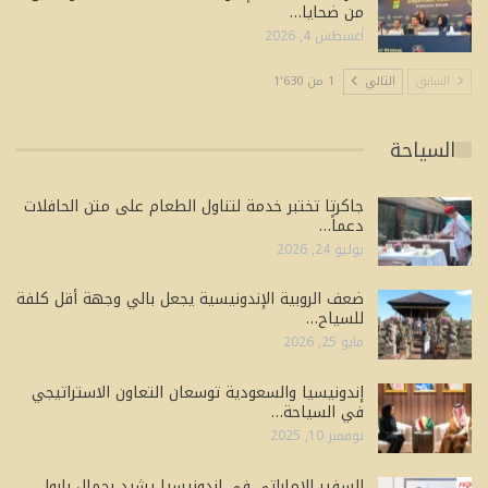
من ضحايا…
أغسطس 4, 2026
السابق
التالي
1 من 1٬630
السياحة
جاكرتا تختبر خدمة لتناول الطعام على متن الحافلات
دعماً…
يوليو 24, 2026
ضعف الروبية الإندونيسية يجعل بالي وجهة أقل كلفة
للسياح…
مايو 25, 2026
إندونيسيا والسعودية توسعان التعاون الاستراتيجي
في السياحة…
نوفمبر 10, 2025
السفير الإماراتي في إندونيسيا يشيد بجمال بابوا