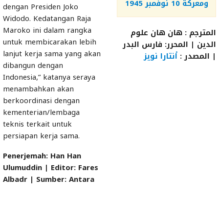
ومعركة 10 نوفمبر 1945
dengan Presiden Joko
Widodo. Kedatangan Raja
Maroko ini dalam rangka
المترجم : هان هان علوم
untuk membicarakan lebih
الدين | المحرر: فارس البدر
lanjut kerja sama yang akan
| المصدر :
أنتارا نويز
dibangun dengan
Indonesia,” katanya seraya
menambahkan akan
berkoordinasi dengan
kementerian/lembaga
teknis terkait untuk
persiapan kerja sama.
Penerjemah: Han Han
Ulumuddin | Editor: Fares
Albadr | Sumber: Antara