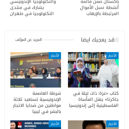
باكستان ضمن قائمة
والتكنولوجيا الإندونيسي
أنشطة غسل الأموال
يشارك في منتدى
المرتبطة بالإرهاب
التكنولوجيا في طهران
قد يعجبك ايضا
المزيد عن المؤلف
الأخبار
الأخبار
كتاب «غزة: ذات ليلة في
شرطة العاصمة
جاكرتا» ينقل المأساة
الإندونيسية تستعيد ثلاثة
الفلسطينية إلى إندونيسيا
مواطنين من ضحايا الاتجار
بالبشر في ليبيا
الأخبار
الأخبار