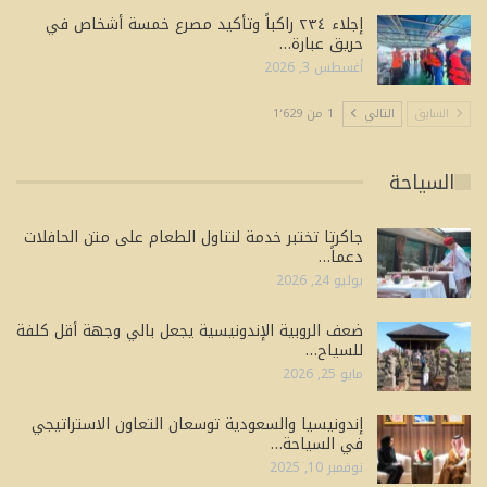
إجلاء ٢٣٤ راكباً وتأكيد مصرع خمسة أشخاص في
حريق عبارة…
أغسطس 3, 2026
السابق
التالي
1 من 1٬629
السياحة
جاكرتا تختبر خدمة لتناول الطعام على متن الحافلات
دعماً…
يوليو 24, 2026
ضعف الروبية الإندونيسية يجعل بالي وجهة أقل كلفة
للسياح…
مايو 25, 2026
إندونيسيا والسعودية توسعان التعاون الاستراتيجي
في السياحة…
نوفمبر 10, 2025