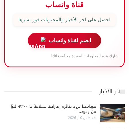
قناة واتساب
احصل على آخر الأخبار والمحتويات فور نشرها
انضم لقناة واتساب
شارك هذه المعلومات المفيدة مع أصدقائك!
آخر الأخبار
بيرتامينا تزود طائرة إماراتية عملاقة بـ٩٢٬٩٠١ لترًا
من وقود…
أغسطس 10, 2026