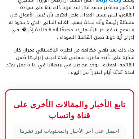
ونقلت
وكالة برناما
أمس السبت أن رئيس الوزراء الماليزي
الدكتور محاضير محمد قال لقد قررنا ذلك بناءً على سيادة
القانون، ليس بسبب العداء، ونحن نعترف بأن غسل الأموال كان
مشكلة رئيسة وأنه يحدث بسبب العَالم الحالي الذي لا حدود له
ويسمح بتدفق حر للرأسمال//، مضيفًا أنه لا فائدةَ إذَن�´ في
إدراج أية دولة ضمن القائمة السوداء .
جاء ذلك بعد تلقي مكالمة من نظيره الباكستاني عمران خان
شكره على تأييد ماليزيا مساعي بلاده لتجنب إدراجها ضمن
القائمة المعنية . يوجد محاضير في بريطانيا في زيارة عمل تمتد
لمدة ثلاثة أيام اعتباراً من اليوم .
تابع الأخبار والمقالات الأخرى على
قناة واتساب
احصل على آخر الأخبار والمحتويات فور نشرها