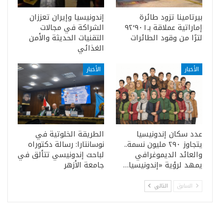
بيرتامينا تزود طائرة
إندونيسيا وإيران تعززان
إماراتية عملاقة بـ٩٢٬٩٠١
الشراكة في مجالات
لترًا من وقود الطائرات
التقنيات الحديثة والأمن
الغذائي
الأخبار
الأخبار
عدد سكان إندونيسيا
الطريقة الخلوتية في
يتجاوز ٢٩٠ مليون نسمة..
نوسانتارا: رسالة دكتوراه
والعائد الديموغرافي
لباحث إندونيسي تتألق في
يمهد لرؤية «إندونيسيا…
جامعة الأزهر
السابق
التالي