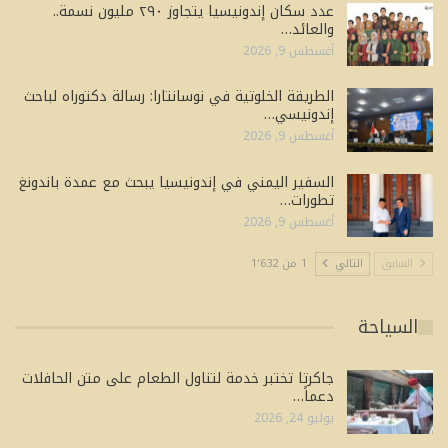
عدد سكان إندونيسيا يتجاوز ٢٩٠ مليون نسمة..
والعائد…
أغسطس 9, 2026
الطريقة الخلوتية في نوسانتارا: رسالة دكتوراه لباحث
إندونيسي…
أغسطس 9, 2026
السفير اليمني في إندونيسيا يبحث مع عمدة باندونغ
تطورات…
أغسطس 9, 2026
السابق
التالي
1 من 1٬632
السياحة
جاكرتا تختبر خدمة لتناول الطعام على متن الحافلات
دعماً…
يوليو 24, 2026