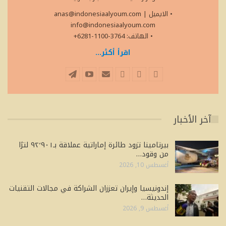
• الايميل
|
anas@indonesiaalyoum.com
info@indonesiaalyoum.com
• الهاتف: 3764-1100-6281+
اقرأ أكثر...
آخر الأخبار
بيرتامينا تزود طائرة إماراتية عملاقة بـ٩٢٬٩٠١ لترًا
من وقود…
أغسطس 10, 2026
إندونيسيا وإيران تعززان الشراكة في مجالات التقنيات
الحديثة…
أغسطس 9, 2026