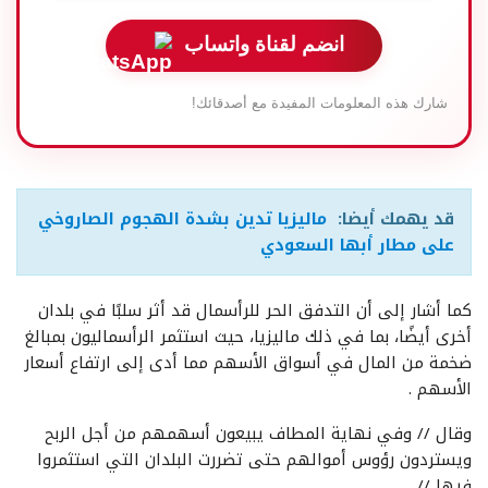
انضم لقناة واتساب
شارك هذه المعلومات المفيدة مع أصدقائك!
قد يهمك أيضا:
ماليزيا تدين بشدة الهجوم الصاروخي
على مطار أبها السعودي
كما أشار إلى أن التدفق الحر للرأسمال قد أثر سلبًا في بلدان
أخرى أيضًا، بما في ذلك ماليزيا، حيث استثمر الرأسماليون بمبالغ
ضخمة من المال في أسواق الأسهم مما أدى إلى ارتفاع أسعار
الأسهم
.
وقال // وفي نهاية المطاف يبيعون أسهمهم من أجل الربح
ويستردون رؤوس أموالهم حتى تضررت البلدان التي استثمروا
فيها // .