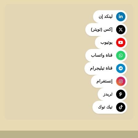
لينكد إن
إكس (تويتر)
يوتيوب
قناة واتساب
قناة تيليجرام
إنستغرام
ثريدز
تيك توك